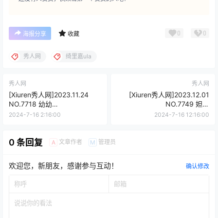
0
0
海报分享
收藏
秀人网
绮里嘉ula
秀人网
秀人网
[Xiuren秀人网]2023.11.24
[Xiuren秀人网]2023.12.01
NO.7718 幼幼
NO.7749 妲己
[80+1P/665MB]
_Toxic[70+1P/560MB]
2024-7-16 2:16:00
2024-7-16 12:16:00
0 条回复
文章作者
管理员
A
M
欢迎您，新朋友，感谢参与互动！
确认修改