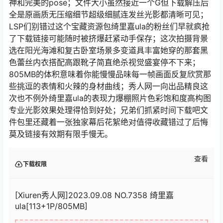
神和完美的pose；文件大小虽然接近一个G但下载解压后
全是原画质无压缩细节超级细腻连发丝光影都清晰可见；
LSP们别错过这个宝藏资源包绮里嘉ula的粉丝们早就疯抢
了下载链接可能随时被挤爆赶紧动手保存；这次拍摄背景
选在阳光海滩和复古卧室场景多变道具丰富她穿的那套黑
色蕾丝内衣搭配高跟靴子简直绝杀视觉盛宴停不下来；
805MB的体积意味着你能慢慢品味每一帧画面反复欣赏那
些挑逗的表情和火辣的身材曲线；秀人网一向出品精良这
次也不例外绮里嘉ula的表现力爆棚照片色彩饱和度高构图
专业光影效果处理得恰到好处；兄弟们抓紧时间下载吧文
件包里还藏着一张独家幕后花絮绝对值得收藏错过了后悔
莫及链接有效期有限手慢无。
查看
下载权限
[Xiuren秀人网]2023.09.08 NO.7358 绮里嘉
ula[113+1P/805MB]