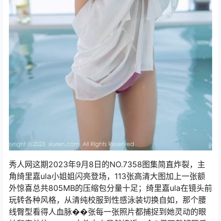
秀人网这期2023年9月8日的NO.7358图集简直炸裂，主
角绮里嘉ula小姐姐闪亮登场，113张高清大图加上一张额
外惊喜总共805MB的压缩包分量十足；绮里嘉ula在镜头前
玩转各种风格，从清纯校服到性感泳装切换自如，那个腰
线臀型看得人血脉��张每一张照片都捕捉到她灵动的眼