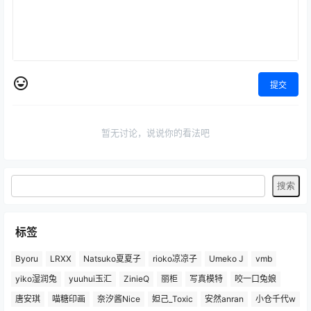
提交
暂无讨论，说说你的看法吧
标签
Byoru
LRXX
Natsuko夏夏子
rioko凉凉子
Umeko J
vmb
yiko湿润兔
yuuhui玉汇
ZinieQ
丽柜
写真模特
咬一口兔娘
唐安琪
喵糖印画
奈汐酱Nice
妲己_Toxic
安然anran
小仓千代w