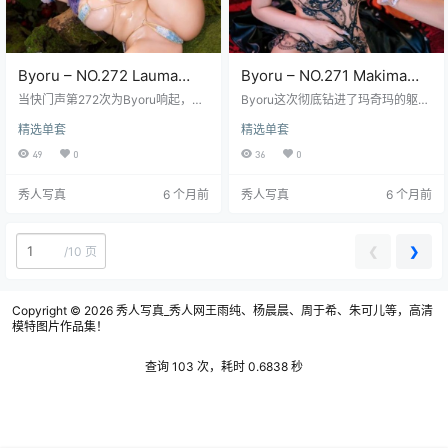
Byoru – NO.272 Lauma
Byoru – NO.271 Makima
[60P27V-3.78GB]
[66P35V-4.08GB]
当快门声第272次为Byoru响起，这
Byoru这次彻底钻进了玛奇玛的躯壳
次她化身成了Lauma——那个从暗
里，那股子支配恶魔特有的、带着
精选单套
精选单套
夜传说里走出来的神秘存在。想象
甜味的压迫感几乎要从屏幕里渗出
一下，60张高分辨率正片加上27段
来。暗红的发丝一丝不苟地盘着，
49
0
36
0
独家幕后影像，整整3.78GB的视觉
几缕垂落缠绕着白皙的脖颈，标志
盛宴就摆在眼前，每一帧都值得你
性的下三白瞳孔看过来的时候，你
秀人写真
6 个月前
秀人写真
6 个月前
放大、再放大，细细捕捉她眼角眉
很难分清里面是空洞还是藏着能把
梢流转的故事。 这组图的魔力在于B
人吸进去的漩涡——这就是《电锯
yoru对氛围那种近乎偏执的拿捏。
人》里那个让粉丝又爱又怕的玛奇
幽微光线爬过哥特式建筑的残破石
玛本尊降临了。她身上那套恶魔猎
❮
❯
/
10 页
柱，勾勒出她包裹在繁复蕾丝与冷
人的制服，剪裁贴身得像是第二层
硬皮革里的身体曲线。你能看清黑
皮肤，金色的链条装饰随着每一个
色丝绸肩带…
细微的动作轻轻晃荡，皮革手套包
裹的…
Copyright © 2026
秀人写真_秀人网王雨纯、杨晨晨、周于希、朱可儿等，高清
模特图片作品集！
查询 103 次，耗时 0.6838 秒