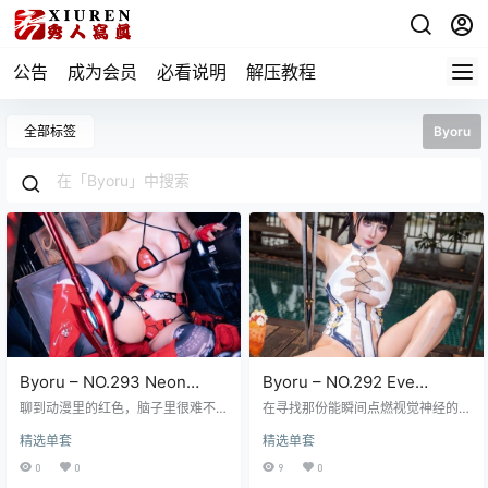
公告
成为会员
必看说明
解压教程
全部标签
Byoru
Byoru – NO.293 Neon
Byoru – NO.292 Eve
Genesis Evangelion Asuka
swimsuit [58P17V-2.74GB]
聊到动漫里的红色，脑子里很难不
在寻找那份能瞬间点燃视觉神经的
Langley Soryu[58P20V-
蹦出那个经典的二号机驾驶员——
极致体验时，《Byoru – NO.292 Ev
精选单套
精选单套
惣流·明日香·兰格雷。Byoru就在这
e swimsuit [58P17V-2.74GB]》无
3.09GB]
套NO.293里完美拿捏了《Neon Ge
疑是一个无法忽视的存在，它不仅
0
0
9
0
nesis Evangelion》的精髓，那双极
仅是一组简单的照片集合，更像是