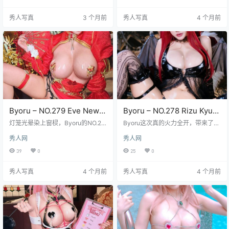
82期这套图集简直像从游戏里直接
头下闪闪发亮。这位日本超人气Cos
抠出来的角色建模，霓虹光影在合
er彻底释放了gal系文化的精髓，大
秀人写真
3 个月前
秀人写真
4 个月前
成纤维战斗服上流淌的质感，她斜
胆撞色的制服搭配层层叠叠的蕾丝
倚在赛博废墟里摆弄武器的慵懒姿
边，涩谷街头最前卫的潮流元素被
势，连指尖装甲接缝处的反光都透
她玩出了全新高度。55张超高画质
着股生人勿近的劲儿。 73张静态写
写真里藏着太多令人屏息的瞬间，
真里你能逮到蕾贝儿标志性的歪头
午后阳光穿透咖啡馆玻璃在她挑染
杀特写，机械脊椎在背部隆起的那
的发丝上折射出蜜糖般的光泽，雨
道弧线被光影雕琢得如同…
夜霓虹灯下湿漉漉的制服…
Byoru – NO.279 Eve New
Byoru – NO.278 Rizu Kyun
Year Qipao [62P19V-
[60P19V-2.77GB]
灯笼光晕染上窗棂，Byoru的NO.27
Byoru这次真的火力全开，带来了N
2.47GB]
9套图这次把你拽进了年味氤氲的旧
O.278期Rizu Kyun图集，整整60张
秀人网
秀人网
时光巷弄。想象一下，那身剪裁绝
高清热辣照片加上19段诱人视频，
妙的Eve新年旗袍，正红绸缎的光泽
打包在2.77GB的大文件中，简直是
39
0
25
0
几乎要从屏幕里流淌出来，紧贴着
收藏家的梦想。想象一下，她化身
每一道诱人曲线，金丝刺绣在暖色
那个标志性的动漫角色，穿着闪亮
秀人写真
4 个月前
秀人写真
4 个月前
调的布景下暗戳戳地闪着细碎光
的粉色连衣裙，蕾丝花边随风轻
芒。这可不是随便哪件改良旗袍，
摆，眼神里透着俏皮又神秘的挑
开衩高度藏着若隐若现的绝对领
逗，每个镜头都像在对你低语秘密
域，盘扣系住的仿佛不只是衣襟，
——这些独家写真图集可不是随便
还有那么点儿欲说还休的老派性
能看到的，你得亲自点进去感受那
感，传统中式韵味和直白诱惑的界
种心跳加速的瞬间。文件大小虽
限在这里被Byoru踩得有点模…
大，但下载超快，…