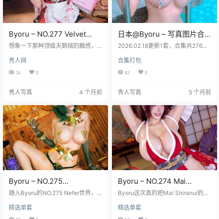
Byoru – NO.277 Velvet
日本@Byoru – 写真图片合
Maid [60P25V-3.33GB]
集【持续更新中】
想象一下那种顶级天鹅绒的触感，
2026.02.18更新1套，合集共276套
深浓得化不开的酒红色，包裹着玲
资源 Ins：@Byoruu Twitter：@by
秀人网
合集打包
珑曲线，在精心布置的光线下泛着
oruuuu 资源目录 NO.01 Shiro x Kur
诱人的哑光——这就是Byoru在「N
o [23P-72MB] NO.02 &Hidori Ros
26
0
82
0
O.277 Velvet Maid」图集中带来的
e DoA 死或生泳装 [42P-349MB] N
核心冲击。她化身那位你心底勾勒
O.03 Nero Swimsuit 尼禄泳装 [56P
秀人写真
4 个月前
秀人写真
5 个月前
过的完美女仆，每一寸丝绒面料都
3V-114MB] NO.04 Baby oil lolita
仿佛有生命，贴合着肌肤的起伏，
[18P…
裙摆随着每一个细微动作垂坠出优
雅的褶皱，那些精致的白色蕾丝花
边点缀在领口、袖口，成为暗夜般
深邃红绒上跳动的音符。镜头贪婪
地捕捉着这身昂贵…
Byoru – NO.275
Byoru – NO.274 Mai
Nefer[64P24V-2.71GB]
Shiranui [55P19V-2.77GB]
踏入Byoru的NO.275 Nefer世界，
Byoru这次真的把Mai Shiranui的灵
哥们儿，这可不是普通的写真集，
魂彻底点燃了，那标志性的红色道
精选单套
精选单套
它像一把钥匙打开了古埃及的宝藏
服在镜头下简直像火焰般跃动，每
之门，64张高清照片加上24段独家
一寸布料都透着经典的街机游戏味