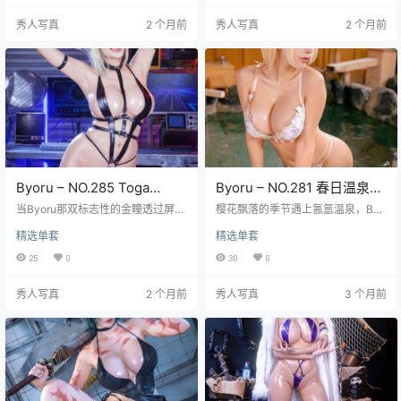
引爆了角色扮演的极致魅力，每一
兔耳朵发箍斜斜地戴在银色长发上
秀人写真
2 个月前
秀人写真
2 个月前
帧都像精心设计的陷阱，散发着令
随着她趴在丝绒沙发上的动作轻轻
人无法抗拒的诱惑。她身着标志性
抖动 你甚至能看清每根绒毛在灯光
的红色紧身衣，那布料仿佛第二层
下的反光 高清图集里捕捉到了太多
肌肤般贴合，勾勒出令人屏息的曲
要命的瞬间 比如她咬着嘴唇解开丝
线，而腿上那双惹眼的红色吊带
绒颈环的慢动作 或者抬腿时吊带袜
袜，配上锐利…
蕾丝边陷入大腿软肉的细节 二十多
段视频更是…
Byoru – NO.285 Toga
Byoru – NO.281 春日温泉
Himiko[82P29V-3.85GB]
[48P13V-2.85GB]
当Byoru那双标志性的金瞳透过屏幕
樱花飘落的季节遇上氤氲温泉，Byo
锁定你时，仿佛《我的英雄学院》
ru这次直接把春日私密感拉满了。想
精选单套
精选单套
里那个痴迷鲜血的病娇少女渡我被
象一下雾气缭绕的木质浴槽，水珠
身子真的撕裂了次元壁。这组NO.28
沿着她瓷白的肌肤滑落，黑发湿漉
25
0
30
0
5图集简直是把角色的疯癫美学榨到
漉贴在锁骨——这套《Byoru – NO.
了极致——82张高清写真和29段动
281 春日温泉》简直是视觉温泉浴。
秀人写真
2 个月前
秀人写真
3 个月前
态影像塞满了3.85GB空间，每一帧
48张高清写真里她裹着半透的浴
都在叫嚣着“想得到你的血啊！”。
巾，足尖试探水温的瞬间被抓拍得
看她裹在标志性的黑色紧身衣里，
极具故事感；13段动态视频更绝，
那些绷带缠绕的腿部线条在学院制
你能听见温泉水声混着她轻笑，蒸
服下若隐若现的危险张力，手里攥
汽把睫毛染成湿漉漉的鸦羽。 Byor
着的染血匕首道具闪着寒光，配上
u的Cosplay天赋在温泉场景里彻…
嘴角那抹神经…