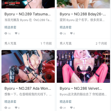
Byoru – NO.289 Tatsumaki
Byoru – NO.288 Bday26-
[69P28V-2.62GB]
S1[54P15V-2.86GB]
当目光触及 Byoru 在《NO.289 Tats
提到 Byoru 这个名字，很多资深玩
umaki》这一编号下的 69P28V 高
家都不陌生，毕竟她那份独特的气
精选单套
精选单套
清资源时，那种仿佛能穿透屏幕的
质在圈子里一直有着不小的回响。
压迫感与细腻并存的视觉张力便瞬
这次更新的《Byoru – NO.288 Bday
14
0
24
0
间攫取了注意力，这不仅仅是一组
26-S1[54P15V-2.86GB]》确实让
简单的 Coser 写真，更像是一场关
人有些期待，毕竟26岁的生日主题
秀人写真
1 个月前
秀人写真
2 个月前
于力量美学与角色神韵的深度对
往往意味着更成熟、更耐看的风格
话，尤其是对于熟悉《一拳超人》
展现。这套图集包含了54张高清大
中战栗的龙卷这一角色的粉丝而
图以及15段视频内容，总容量达到
言，Byoru 的演绎无疑提供了另一
了2.86GB，这种体量的数据通常意
种极具冲击力的解读视角，她精准
味着画质相当细腻，细节处理得非
地捕捉到了那份傲娇背后隐藏的…
常到位，不会…
Byoru – NO.287 Ada Wong
Byoru – NO.286 Velvet
Love Strings [48P7V-
Sensual Rabbit [63P20V-
想象一下，在昏暗摇曳的光线下，B
Byoru这次真的豁出去了 你知道她
1.40GB]
yoru化身成为那个游走在危险边缘
2.65GB]
平时那些动漫cos有多精致对吧 但这
精选单套
精选单套
的致命女郎——艾达·王。这次《By
次完全是另一个维度的表现 黑色丝
oru – NO.287 Ada Wong Love Strin
绒面料紧紧包裹着身体曲线的时候
40
0
39
0
gs [48P7V-1.40GB]》的图集彻底
那种若隐若现的诱惑简直让人窒息