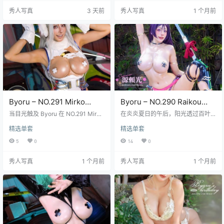
具穿透力的蓝眸配上标志性的火红
一场关于夏日、青春与诱惑的沉浸
秀人写真
3 天前
秀人写真
1 个月前
发丝，视觉冲击力直接拉满。经典
式梦境，每一帧画面都仿佛带着海
紧身战斗服被她穿出了别样韵味，
风的咸湿气息和阳光灼烧皮肤的微
红黄相间的布料紧贴曲线，那种呼
热感，让人忍不住想要伸手去触碰
之欲出的张力跟原作里骄傲跋扈的
那透过屏幕散发出的生命力。 当你
明日香气质简直绝配。文件体积足
打开这2.74GB的高清资源包，首先
足3.9GB，高清无码的细节尽收…
映入眼帘的是Byo…
Byoru – NO.291 Mirko
Byoru – NO.290 Raikou
[75P28V-2.75GB]
Summer Bikini [55P23V-
当目光触及 Byoru 在 NO.291 Mirko
在炎炎夏日的午后，阳光透过百叶
系列中呈现的那些瞬间，仿佛时间
2.86GB]
窗洒在地板上，空气中弥漫着一种
精选单套
精选单套
都变得粘稠而缓慢，每一帧画面都
慵懒而燥热的氛围，这时候若能拥
像是一层薄纱，轻轻覆盖在观者的
有一套高清无码的夏日比基尼写
5
0
14
0
视网膜上，留下难以磨灭的视觉印
真，无疑是对心灵最好的慰藉。今
记。这不仅仅是一套简单的写真图
天要为大家深度解析的这组作品，
秀人写真
1 个月前
秀人写真
1 个月前
集，更像是一场关于光影与肢体语
正是来自知名模特 Byoru 的第 290
言的私密对话，Byoru 以其独特的
期特别企划——《Raikou Summer
镜头语言，捕捉到了 Mirko 身上那
Bikini》。这套图集不仅包含了 55
种介于清纯与诱惑之间的微妙平
张精选高清大图，更附带了长达 23
衡，这种平衡感在 75 张高清图片中
秒的高清视频素材，总容量高达 2.8
得到了极致的展现，每一张都像…
6GB，足以满足各位…