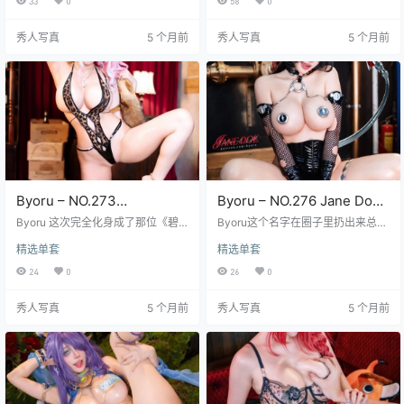
33
0
58
0
视频，塞满了整整2.71GB的空间，
儿，你几乎能闻到虚拟格斗场的热
每一帧都散发着致命的诱惑力。想
血气息。这个NO.274图集可不是随
秀人写真
5 个月前
秀人写真
5 个月前
象一下，Byoru化身那位传奇的Nef
便拍拍的玩意儿，55张高分辨率照
er，金灿灿的头饰在沙漠微风中轻
片抓拍了她从慵懒卧姿到旋风踢腿
颤，丝质长袍裹着她曼妙的身姿，
的瞬间，光影处理得贼细腻，皮肤
背景里仿制的神庙废墟在夕阳下拉
纹理清晰得连汗珠都闪闪发光，19
出长长的影子，那种神秘氛围直击
段视频更带劲，有慢动作特写她甩
心灵深处，你几乎能闻到香料和沙
动马尾的飘逸感，还有近距离捕捉
尘的…
她嘴角那抹挑…
Byoru – NO.273
Byoru – NO.276 Jane Doe
Bremerton Pillowed
Nocturne[63P31V-3.56GB]
Byoru 这次完全化身成了那位《碧
Byoru这个名字在圈子里扔出来总能
Counselling [44P17V-
蓝航线》里人见人爱的重巡舰娘
砸中些东西，这次她钻进Jane Doe
精选单套
精选单套
——布雷默顿！NO.273 这期「Pillo
Nocturne的皮肤里可不是闹着玩
1.44GB]
wed Counselling / 枕头诊疗室」彻
的，你得看看凌晨三点的月光是怎
24
0
26
0
底玩转了角色扮演的精髓，把游戏
么爬过她肩胛骨的，那份带着凉意
里那份略带傲娇又充满能量的个
的精致，藏在NO.276这套新图集的
秀人写真
5 个月前
秀人写真
5 个月前
性，活灵活现地带进了现实拍摄空
每一帧毛孔里。想象一下，暗夜成
间。想象一下那个私密又带着点暧
了她的画布，哥特式的建筑角落或
昧气息的场景吧：柔光笼罩的和
者烛光摇曳的窗棂旁，她披着那身
室，散落的蓬松靠垫就是她的诊疗
仿佛能吞噬光线的装束，眼神里有
工具，Byoru穿着标志性的改装制
故事在低语，指尖划过空气都带着
服，眼神时而狡黠时而关切，仿佛
未完成的旋律，这63张高解析度硬
下…
照加上31…