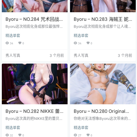
Byoru – NO.284 咒术回战
Byoru – NO.283 海贼王 妮
禅院真希[70P26V-2.43GB]
可·罗宾[83P30V-3.38GB]
Byoru这次彻底化身成那位最强悍的
Byoru这次彻底化身成那个让人魂牵
咒术师，禅院真希在《咒术回战》
梦萦的考古学家了，皮草披肩滑落
精选单套
精选单套
里可不是什么娇滴滴的角色，她带
在哥特风扶手椅边缘的样子简直是
着眼镜的冷峻眼神和干脆利落的战
从漫画第97卷直接走出来的场景，
34
0
34
0
斗姿态才是标志。这套NO.284图集
暗红色丝绒裹身裙的褶皱里藏着奥
完整捕捉了那种生人勿近的气场，7
哈拉未解之谜的隐喻。你注意到她
秀人写真
3 个月前
秀人写真
3 个月前
0张高清写真每一帧都在讲述她作为
左肩那颗痣的位置和原著分镜稿里
咒术高专精英的故事。镜头特别喜
用铅笔标记的坐标点惊人地吻合
欢刻画她标志性的眼镜，反光的镜
吗？古董台灯在柚木书柜上投下的
片后面是锐利得能刺穿虚妄的目
阴影刚好遮住恶魔果实图鉴的烫金
光，那种专注仿佛下一秒就要拔
标题，窗外永远是黄昏的滤镜让整
刀。特别有几张是动态的战斗定
个书房弥漫着被历史尘埃浸泡过的
格，她挥动咒具的动作被捕捉得充…
威士忌色调。 83张高像素写真里
至…
Byoru – NO.282 NIKKE 蕾
Byoru – NO.280 Original
贝儿[73P26V-3.29GB]
Byoru Gyaru (vol2)
Byoru这次真的把NIKKE里的蕾贝儿
你绝对无法想象Byoru这次带来的视
演活了，那种未来机械姬的冷冽气
[55P5V-792MB]
觉冲击力有多强烈，那标志性的金
精选单套
精选单套
质和藏在金属外壳下的微妙情绪，
色长发简直在每一帧画面里跳舞，
透过镜头都能直接砸到你脸上。第2
指尖精心雕琢的美甲细节在特写镜
32
0
27
0