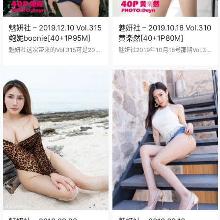
魅妍社 – 2019.12.10 Vol.315
魅妍社 – 2019.10.18 Vol.310
鲍妮boonie[40+1P95M]
黄楽然[40+1P80M]
魅妍社这次带来的Vol.315可是2019
魅妍社2019年10月18号那期Vol.31
年底的重磅炸弹哦，鲍妮boonie那
0重磅来袭黄楽然主演这套写真打包
妹子在镜头前简直火力全开，40张
资源足足40张正片加一张额外福利
高清写真加一张独家封面打包成95
文件大小80M高清无码保证画质黄
MB的大礼包，哥们儿你要是错过了
楽然这妹子脸蛋儿精致得跟瓷娃娃
绝对后悔死，她那修长美腿和傲人
一样大眼睛水汪汪的皮肤白嫩得能
上围在各种场景下切换自如，阳光
掐出水身材曲线玲珑前凸后翘穿上
海滩上的比基尼造型透着青春活
各种性感服饰比如蕾丝内衣学生制
力，汗水顺着锁骨滑落的瞬间看得
服还有一套火辣比基尼照片拍得贼
人血脉��张，室内昏暗灯光里她
专业灯光打得柔和背景布置从卧室
穿着蕾丝睡裙斜倚沙发眼神迷离仿
到花园变化多端她那种气质既有少
佛在召唤你靠近，这张脸精致得像
女的清纯又带点熟女的诱惑每张图
画出来似的皮肤白皙…
都捕捉到不同瞬间有的…