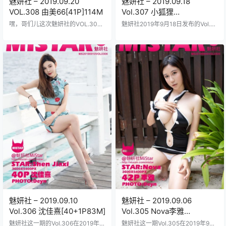
魅妍社 – 2019.09.20
魅妍社 – 2019.09.18
VOL.308 由美66[41P]114M
Vol.307 小狐狸
Kathryn[33+1P86M]
嘿，哥们儿这次魅妍社的VOL.308
魅妍社2019年9月18日发布的Vol.3
真是炸了由美66那套写真集打包资
07号作品主角是小狐狸Kathryn这位
源直接放出来41张高清大图整整114
模特的名字就自带魔力听起来像狐
MB的文件大小下载起来贼方便2019
狸精转世眼神飘忽不定嘴角微微上
年9月20号那会儿拍的现在看还是那
扬仿佛在挑逗屏幕前的你整个图集
么带劲由美66那张脸精致得没话说
打包资源包含33张高清大图再加一
皮肤白得发光身材曲线凹凸有致每
张额外惊喜照片文件大小刚好86M
一张照片都捕捉到她那种独特的性
下载速度飞快不会卡顿照片里她换
感魅力从海边比基尼到室内私房照
了好几套造型一件黑色蕾丝内衣紧
各种角度切换得流畅自然灯光打得
贴曲线在复古沙发上慵懒躺着光线
特别专业把她的锁骨和腰线都烘托
从侧面打过来皮肤白得发光另一张
得超级诱人魅妍社的摄影团队一向
是在绿意盎然的花园中阳光斑驳洒
懂得怎么把美女…
落她半蹲着摘花…
魅妍社 – 2019.09.10
魅妍社 – 2019.09.06
Vol.306 沈佳熹[40+1P83M]
Vol.305 Nova李雅
[42+1P109M]
魅妍社这一期的Vol.306在2019年9
魅妍社这一期Vol.305在2019年9月