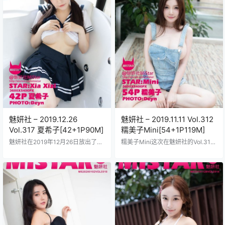
势，穿着那件蕾丝边的黑色内衣，
汪的大眼睛配上微微上翘的嘴角简
搭配红色高跟鞋，室内灯光打得暖
直能把人魂儿都勾走背景布置也花
暖的，背景是复古风的沙发和窗
了不少心思有时是温馨的卧室场景
帘，细节处理得贼到位，皮肤光滑…
软绵绵的床单衬托出她的慵懒姿态
有时又是明亮的户外环境阳…
魅妍社 – 2019.12.26
魅妍社 – 2019.11.11 Vol.312
Vol.317 夏希子[42+1P90M]
糯美子Mini[54+1P119M]
魅妍社在2019年12月26日放出了Vo
糯美子Mini这次在魅妍社的Vol.312
l.317这套写真集主角是夏希子这位
写真集里简直炸裂登场，2019年11
模特绝对让人眼前一亮她穿着一件
月11日发布的日子记得清清楚楚，
紧身黑色连衣裙站在海边背景是夕
她那脸蛋儿嫩得能掐出水来，皮肤
阳余晖映照下的金色沙滩海浪轻轻
白里透红像刚蒸熟的糯米团子，54
拍打着岸边沙子细腻得像是撒了一
张高清大图加一张封面特写塞进119
层糖粉夏希子的长发随风飘动眼神
MB的小包里，下载速度嗖嗖的快，
迷离嘴角带着若有若无的微笑整个
一点不占空间，她穿的衣服花样多
画面美得不像话简直能把人魂都勾
到眼花缭乱，一会儿是清纯校服扮
走这套图集包含了整整42张高清大
学生妹，一会儿换上蕾丝内衣秀火
图还额外赠送了一张独家特写照片
辣身材，摄影师把每个角度都拍得