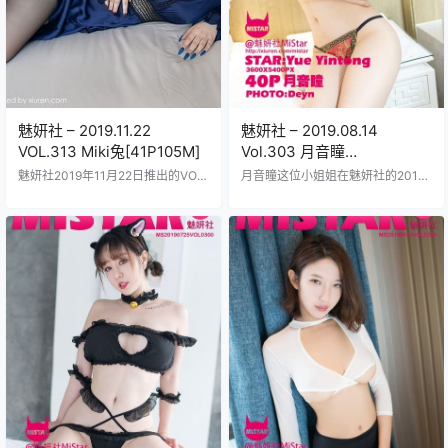
魅妍社 – 2019.11.22
魅妍社 – 2019.08.14
VOL.313 Miki兔[41P105M]
Vol.303 月音瞳
[40+1P237M]
魅妍社2019年11月22日推出的VOL.
月音瞳这位小姐姐在魅妍社的2019
313图集真是绝了主角玉兔miki闪亮
年8月14日Vol.303写真集里真是惊
登场这套写真打包41张高清美照文
艳全场，41张高清大图堆起来237
件大小才105MB下载起来超方便Mi
兆的文件量下载超快；她那眼神深
ki兔那脸蛋儿精致得像瓷娃娃大眼睛
邃得像夜空中的星星，笑容甜得能
扑闪扑闪的配上甜死人的微笑谁看
融化人心，身材曲线玲珑每一寸都
了不心动服装方面玩转多样风格从
透着诱人的魅力，服装搭配多变从
清纯小白裙到火辣比基尼切换自如
火辣的红色短裙到清纯的白色蕾丝
背景设计花心思室内暖光打在她身
装，背景切换频繁一会儿是奢华的
上显得皮肤透亮户外阳光下又多了
室内布景一会儿又是阳光明媚的花
几分活力每一张照片都抓拍到她的
园角落，光线处理得贼专业把皮肤
灵动瞬间兄弟们收藏必备玉兔miki的
映衬得水嫩光滑；这套图集打包得
c…
整整齐齐LSP们赶紧下…