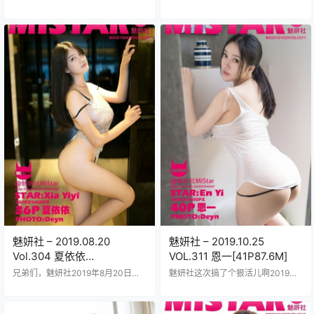
月10日正式上线主角沈佳熹这位人
6号正式上线了兄弟们可别错过主角
气模特绝对是视觉盛宴四十加一的
是那个超火的Nova李雅妹子颜值简
高清照片塞满了整整八十三兆的文
直逆天身材曲线火辣得不行42张高
件包每一帧都透着那种让人挪不开
清大图外加1张独家福利彩蛋总共10
眼的魅力沈佳熹的长相属于甜美中
9MB大小下载起来贼方便存手机里
带点小野性皮肤白皙得像刚剥壳的
随时欣赏。Nova李雅在镜头前那种
鸡蛋眼睛水汪汪的能勾魂摄魄身材
自信范儿每个姿势都拿捏得死死的
曲线玲珑前凸后翘穿起紧身裙来简
灯光打得特别专业表情自然又性感
直要人命拍摄现场据说选在了一个
绝对让LSP们看得过瘾图片数量多到
高档公寓里布景奢华有真皮沙发和
爆细节丰富得不行从不同角度展现
大理石茶几光线调得柔和又暧昧营
她的魅力文件不大不小存硬盘里不
造出那种私密感十足的氛围照…
占地方…
魅妍社 – 2019.08.20
魅妍社 – 2019.10.25
Vol.304 夏依依
VOL.311 恩一[41P87.6M]
[36+1P122M]
兄弟们，魅妍社2019年8月20日那
魅妍社这次搞了个狠活儿啊2019年1
期Vol.304可真是炸了锅主角夏依依
0月25日那期VOL.311直接甩出恩一
这妹子身材火辣到爆曲线玲珑得让
的写真集子哥们儿你们绝对得瞧瞧
人挪不开眼脸蛋儿精致得像精雕细
恩一那张脸蛋儿清纯中带点小性感