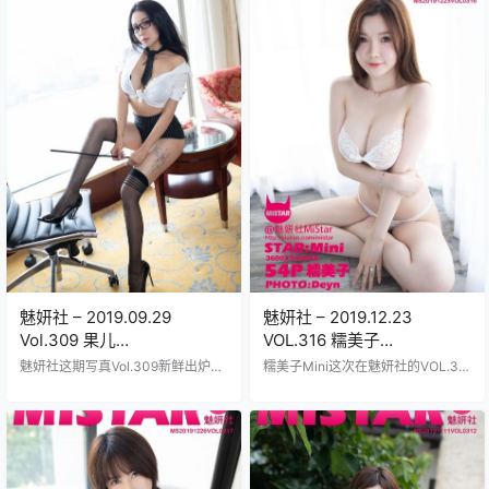
琢的玉每一寸肌肤都透着光穿着各
眼睛水汪汪的嘴唇红润润的简直让
种性感撩人的服装在镜头前摆出妖
人挪不开眼41张高清大图塞得满满
娆姿势36张高清图片加1张独家福利
的每一张都拍得贼拉精致她穿着蕾
照总共122MB大小下载速度嗖嗖的
丝小吊带靠在复古沙发上那姿势撩
快夏依依那股子魅惑劲儿简直绝了
得人心痒痒的图片包总共87.6MB下
眼神勾人动作妩媚背景布景灯光啥
载起来不费劲儿解压后全是原图质
的都处理得贼专业细节清晰得连发
量超清晰恩一这妹子身材曲线绝了
丝儿都数得清这套图集绝对值得收
腰细腿长皮肤白得发光在魅妍社的
藏文件不大不小刚好…
镜头下她笑得甜丝…
魅妍社 – 2019.09.29
魅妍社 – 2019.12.23
Vol.309 果儿
VOL.316 糯美子
Victoria[40+1P107M]
Mini[55P70.6M]
魅妍社这期写真Vol.309新鲜出炉
糯美子Mini这次在魅妍社的VOL.31
了，2019年9月29日发布的，主角
6写真集里彻底惊艳了眼球2019年底
果儿Victoria绝对是个大美女，脸蛋
那个寒冷的十二月二十三日发布的
儿精致得没话说，身材曲线玲珑火
这套作品至今依然火爆五十五张高
辣辣的，看得人眼睛都直了。 40张
清大图塞进七十点六兆字节的空间
高清大图加一张独家特写，总共107
里每一帧都散发着她的独特魅力从
MB的压缩包，下载起来超方便，果
清纯可爱的学院风装扮到大胆撩人
儿Victoria在镜头前摆出各种诱人姿
的比基尼造型切换自如她那双水汪