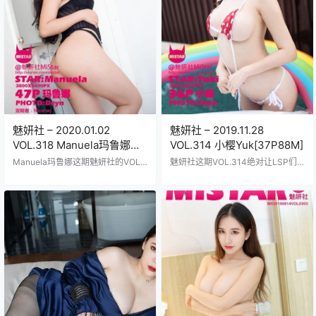
总共文件大小90MB下载起来超快不
贼到位，光影效果绝了，背景道具
会卡顿浪费你宝贵时…
也整得挺精致…
魅妍社 – 2020.01.02
魅妍社 – 2019.11.28
VOL.318 Manuela玛鲁娜
VOL.314 小樱Yuk[37P88M]
[47+1P85M]
Manuela玛鲁娜这期魅妍社的VOL.
魅妍社这期VOL.314绝对让LSP们
318写真集简直美得让人挪不开眼，
大饱眼福2019年11月28日发布的小
2020年1月2号发布的这套图集打包
樱Yuk写真集哥们儿们赶紧收藏起来
了47张主图加一张额外福利照，足
37张高清图片打包88MB大小下载
足85M的大小下载起来绝对过瘾，
不费劲小樱Yuk那张精致脸蛋配上火
她那标志性的长发和曲线玲珑的身
辣身材在镜头前各种撩人姿势看得
材在每一帧里都闪耀着诱惑的光
人血脉贲张魅妍社的摄影棚灯光打
芒，魅妍社的摄影师们这次玩得挺
得贼亮背景布景整得跟电影场景似
大胆，各种角度抓拍她的性感姿
的每一张照片都透着小樱Yuk特有的
态，从慵懒的卧室场景到火辣的泳
妩媚眼神勾魂摄魄服装换了好几套
装秀，细节处理得贼到位，灯光打
从蕾丝内衣到紧身裙细节处理得特
在皮肤上的质感清晰可见，连发丝
别到位连发丝飘动的瞬间都抓拍得
都根根分明，Manu…
清清楚楚…