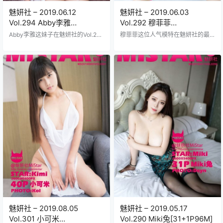
魅妍社 – 2019.06.12
魅妍社 – 2019.06.03
Vol.294 Abby李雅
Vol.292 穆菲菲
[31+1P120M]
[42+1P137M]
Abby李雅这妹子在魅妍社的Vol.294
穆菲菲这位人气模特在魅妍社的最
里简直绝了哥们儿她那眼神带电的
新力作Vol.292于2019年6月3日正
样儿配上紧身裙曲线玲珑得让人挪
式上线包含整整42张高清美图额外
不开眼皮肤白得跟牛奶似的阳光下
赠送一张独家特辑文件大小达到137
泛着光头发乌黑卷曲垂在肩头每一
MB穆菲菲的标志性曲线和迷人眼神
张照片都透着股子撩人的劲儿。 no
在每张照片中淋漓尽致展现从优雅
va李雅就是Abby李雅没错儿这套写
长裙到性感泳装变换多样场景设计
真打包了31张正片加1张独家花絮总
精心光影效果处理得极其专业画面
共120M大小下载起来快得很魅妍社
质感细腻皮肤纹理清晰可见背景道
的老粉都知道他们家的风格向来火
具搭配讲究每一帧都像艺术品般值
辣这次Abby穿的那件蕾丝内衣若隐
得反复品味身材火爆颜值爆表那种
若现的腰肢纤细大腿修长背景是复
视觉冲击力绝对让你停不下来下载
古咖啡…
过程简单解压后就能享…
魅妍社 – 2019.08.05
魅妍社 – 2019.05.17
Vol.301 小可米
Vol.290 Miki兔[31+1P96M]