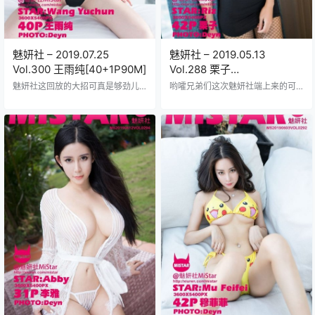
魅妍社 – 2019.07.25
魅妍社 – 2019.05.13
Vol.300 王雨纯[40+1P90M]
Vol.288 栗子
Riz[42+1P118M]
魅妍社这回放的大招可真是够劲儿2
哟嚯兄弟们这次魅妍社端上来的可
019年7月25号那天推出的Vol.300
是硬菜啊！2019年5月那期压箱底的
专集主角就是咱们的老熟人王雨纯
宝贝Vol.288 栗子Riz本尊出镜！整
妹子整整41张高清美图塞进90兆的
整42张正片外带1张让你瞳孔地震的
压缩包里她那标志性的甜笑配上火
超级Bonus，塞得满满当当118M的
辣身材在镜头前摆出各种撩人姿势
硬盘空间就问你值不值？栗子这姑
从蕾丝内衣到薄纱长裙变换着花样
娘镜头感真是绝了，随便一个眼神
每一套服装都衬得她皮肤白皙透亮
飘过来都带着小钩子，不是那种直
眼神勾魂摄魄灯光师绝对下了功夫
白的冲击力而是像羽毛尖尖挠得你
打光打得恰到好处背景布置也精致
心痒痒的节奏，知道吧？穿着那身
得不行沙发窗帘这些小细节都处理
若隐若现的蕾丝边儿睡衣靠在老式
得贼专业你们这些LSP肯定早就盯上
雕花床头，阳光从纱帘缝隙里漏进
了这种资源毕竟王雨…
来正好打在…