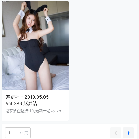
是盖的，49张高清大图再加一张独
写真外加一张神秘福利照总容量高
家福利照塞进包里，总共158M的体
达199MB足够你慢慢欣赏一整天模
积下起来嗖嗖快；美昕那张脸蛋儿
特小姐姐们颜值逆天身材火辣到不
精致得跟瓷娃娃似的，眼睛水汪汪
行每个角度都散发着致命诱惑从清
的会勾魂儿，身材曲线凹凸有致穿
新自然的户外草地到私密温馨的卧
啥都hold住，海滩场景里她套着碎
室布景场景切换得眼花缭乱光线打
花比基尼躺在白沙上，阳光洒下来
得贼专业阴影部分把模特的玲珑曲
皮肤透亮透亮的连汗珠都看得清；
线勾勒得更加立体某些镜头里她们
室内棚拍部分更绝，黑丝吊带袜配
穿着薄纱裙摆随风轻扬那种若隐若
高跟鞋扭…
现的感觉让人…
魅妍社 – 2019.05.05
Vol.286 赵梦洁
[46+1P132M]
赵梦洁在魅妍社的最新一期Vol.286
写真中闪亮登场了，这套2019年5月
5日推出的图集包含了整整46张高清
美照再加一张独家特典，文件大小
才132MB下载起来超级方便；她的
❮
❯
/
2 页
镜头表现力绝了，穿着那件飘逸的