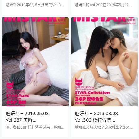
Kimi[40+1P105M]
魅妍社2019年8月5日推出的Vol.30
魅妍社的Vol.290在2019年5月17日
1图集主角是小可米Kimi这妹子打包
正式发布主角是那位火辣的Miki兔
了40+1张高清图片总共105MB大小
这套写真集打包资源足足31张高清
下载起来贼方便；小可米Kimi那张
图片再加一张神秘福利总容量96M
脸蛋儿精致得跟瓷娃娃似的皮肤白
大小文件虽小但内容爆炸绝对让各
嫩眼睛水汪汪笑起来甜死人身材曲
位LSP看得过瘾Miki兔这妹子脸蛋精
线玲珑前凸后翘穿啥衣服都hold得
致得像画出来似的皮肤白嫩透亮身
住从清纯连衣裙到性感比基尼各种
材曲线凹凸有致穿上一套白色蕾丝
风格切换自如看得人热血沸腾；摄
内衣搭配黑色渔网袜那视觉效果简
影师把光线角度调得恰到好处背景
直撩人心弦她在镜头前玩转各种姿
布置也挺讲究比如复古沙发和花束
势一会儿慵懒地躺在复古沙发上眼
道具增添了不少氛围感；这套图集
神迷离充满诱惑一会儿又蹦跳起来
里小可…
头上的兔耳…
魅妍社 – 2019.05.08
魅妍社 – 2019.08.08
Vol.287 美昕
Vol.302 模特合集
Yumi[49+1P158M]
[34+1P199M]
嘿，各位LSP们赶紧看过来，魅妍社
魅妍社又放大招了这次推出的2019.
这回放的大招是2019年5月8号那期
08.08 Vol.302模特合集简直是LSP
Vol.287，主角美昕Yumi这姑娘真不
们的狂欢盛宴打包了整整34张高清