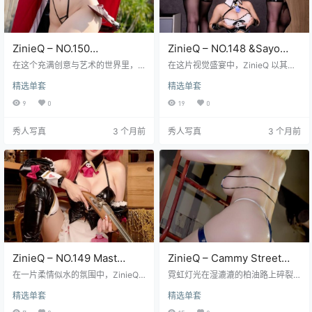
ZinieQ – NO.150
ZinieQ – NO.148 &Sayo
Regensburg Azur Lane
Momo&Pyon&ZinieQ 外卖
在这个充满创意与艺术的世界里，Zi
在这片视觉盛宴中，ZinieQ 以其独
[37P13V 1.04G]
nieQ 带来了又一场视觉盛宴——
兔女郎 [140P 950M]
特的魅力再次成为焦点。NO.148 的
精选单套
精选单套
《NO.150 Regensburg Azur Lan
她，搭配 Sayo Momo、Pyon 三位
e》。这不仅仅是一组普通的写真图
模特，共同演绎了一场令人难忘的
9
0
19
0
集，而是一场精心策划的视觉之
“外卖兔女郎”主题写真。这张图集不
旅，带你进入一个充满想象与魅力
仅展现了她们各自的魅力，更通过
秀人写真
3 个月前
秀人写真
3 个月前
的次元世界。 每一帧都像是精心绘
精心设计的场景和服装，将“外卖兔
制的画作，完美捕捉了 Regensburg
女郎”的俏皮与性感完美结合。 从第
Azur Lane 的独特气质。这位 Cose
一张照片开始，ZinieQ 的眼神仿佛
r 以她精湛的技巧和对角色的深刻理
能穿透画面，带给你一种无法抗拒
解，将 Azur Lane 的优…
的诱惑。Sayo Momo 的笑容则像阳
光般温暖，瞬…
ZinieQ – NO.149 Mast
ZinieQ – Cammy Street
Romantic Maid [48P5V
Fighter 6 [57P+13V／
在一片柔情似水的氛围中，ZinieQ
霓虹灯光在湿漉漉的柏油路上碎裂
1.2G]
的镜头再一次捕捉到了最令人心动
761MB]
成千万颗宝石，ZinieQ扮演的Cam
精选单套
精选单套
的瞬间——《Mast Romantic Mai
my就在这片人造星海中重生。她绷
d》。这张48页的写真图集，以细腻
紧的小腿肌肉线条在雨幕中若隐若