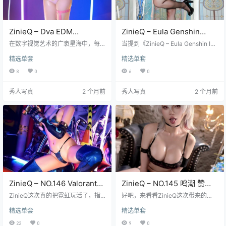
ZinieQ – Dva EDM
ZinieQ – Eula Genshin
(Overwatch 2)[43P-8V-
Impact [42P+16V／1.02GB]
在数字视觉艺术的广袤星海中，每
当提到《ZinieQ – Eula Genshin Im
336.2M]
一帧画面都是对现实边界的一次温
pact [42P+16V／1.02GB]》这套写
精选单套
精选单套
柔僭越，而《ZinieQ – Dva EDM (O
真合集时，很多资深玩家或者Cospl
verwatch 2)[43P-8V-336.2M]》
ay爱好者可能脑海中会瞬间浮现出
8
0
6
0
这一组图集，无疑是那颗在暗夜中
那种冷冽却又充满魅力的视觉效
闪耀得最为耀眼的超新星，它不仅
果，毕竟优菈·劳伦斯这个角色在
秀人写真
2 个月前
秀人写真
2 个月前
仅是一次简单的Cosplay摄影记录，
《原神》里本身就带着一种独特的
更是一场关于二次元文化与三次元
贵族气质与复仇者的坚韧，而Zinie
美学完美融合的深度对话。当你点
Q的演绎更是将这种反差感发挥到了
击加载那些高清晰度的图片时，Zini
极致，不仅仅是简单的服装还原，
eQ所塑造的D.Va形象仿佛从屏幕深
更是在光影交错间捕捉到了角色灵
处破壁…
魂深处的那…
ZinieQ – NO.146 Valorant
ZinieQ – NO.145 鸣潮 赞妮
Neon [41P2V 616M]
[49P10V 2.68G]
ZinieQ这次真的把霓虹玩活了，指
好吧，来看看ZinieQ这次带来的
尖噼里啪啦闪着蓝光的样子像是下
《鸣潮》赞妮吧。49张高清图片加
精选单套
精选单套
一秒就要来个急停爆头，那件标志
上10段精心拍摄的视频，整整2.68
性的荧光蓝紧身衣在影棚的强光下
个G的内容，分量十足诚意满满，你
22
0
9
0