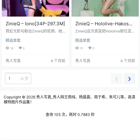
ZinieQ – Iono[34P-297.3M]
ZinieQ – Hololive-Hakos
Baelz [39P+2V／1.19GB]
霓虹光影勾勒出ZinieQ的轮廓，她
ZinieQ这次真是把Hololive那位混沌
这次彻底融进了Iono的赛博格躯体
的化身，Hakos Baelz那股子劲儿给
精选单套
精选单套
里，每一寸仿生皮肤都闪着冷调的
彻底拿捏了！想象一下，39张精心
光。34张高像素定格瞬间捕捉了角
打磨的高清图片，外加两段让人心
18
0
19
0
色灵魂出窍的刹那，从液态金属般
跳加速的动态视频，整整1.19GB的
流动的发丝到指尖缠绕的微弱电
视觉盛宴，就为了全方位展示这位
秀人写真
4 个月前
秀人写真
4 个月前
弧，那些297.3兆字节承载的不仅是
疯狂赌徒的魅力。她标志性的猩红
数据，是次元壁被撕裂时溢出的能
挑染发丝，在镜头前简直像有生命
量场。你会注意到第三张特写里她
一样飞扬，搭配那身融合了叛逆与
虹膜切换成机械蓝的渐变过程，还
奢华的标志性服饰，金属骰子项链
❮
❯
/
4 页
有第七张皮革手套深陷腰线的褶皱
在锁骨间若隐若现，皮革手套包裹
质感——这种级别的写真集总在细
着仿佛能搅动命运的手指——每一
节里藏炸弹。 她蜷缩在全…
个细…
Copyright © 2026
秀人写真_秀人网王雨纯、杨晨晨、周于希、朱可儿等，高清
模特图片作品集！
查询 105 次，耗时 0.7883 秒