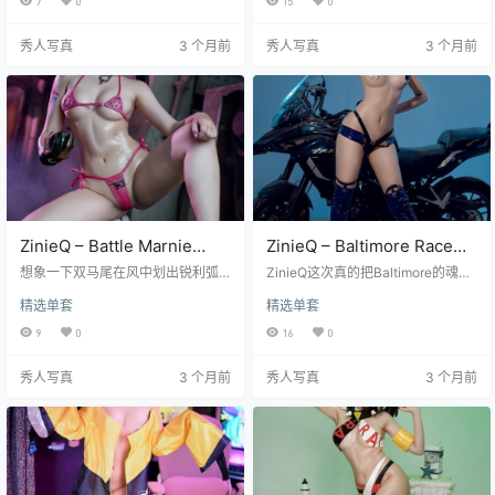
7
0
15
0
的笔触勾勒出一个既甜美又充满诱
现，那身标志性的深蓝色紧身衣包
惑的女仆世界，仿佛将观者带入了
裹着充满爆发力的身体，金色发髻
秀人写真
3 个月前
秀人写真
3 个月前
一个充满浪漫与幻想的异世界。 每
随着旋风腿的残影在街巷间跳跃。
一张照片都像是精心绘制的水彩
这不是普通的角色扮演，是卡米·怀
画，光影交错间，ZinieQ用他独特
特从《街头霸王6》像素世界里挣脱
的视角将这位女仆的每一个表情、
出来的具象化狂欢。 当镜头切换至
每一个动作都定格成了永恒。从温
雨巷深处，你会看见水滴沿着她颧
柔的侧脸到俏皮的眨眼，从低垂的
骨的弧度滑落，在锁骨窝里积成微
眼眸到甜…
型水潭。57张高清照片和…
ZinieQ – Battle Marnie
ZinieQ – Baltimore Race
Pokémon Sword
Queen (Azur Lane)[41P-
想象一下双马尾在风中划出锐利弧
ZinieQ这次真的把Baltimore的魂给
Shield[35P／351MB]
线，那种带着挑衅意味的紫色挑染
8V-204.5M]
演活了，碧蓝航线玩家绝对不能错
精选单套
精选单套
在战斗场馆的虚拟灯光下简直在燃
过这套赛车女郎主题的神级正片。
烧。ZinieQ这次完全抓住了玛俐的
辛妮Q（ZinieQ）穿上那身标志性的
9
0
16
0
精髓，不是随便哪个宝可梦训练
蓝白赛车服，皮革光泽在镜头下泛
师，是《宝可梦 剑盾》里那个带着
着高级感，金属扣环的细节处理得
秀人写真
3 个月前
秀人写真
3 个月前
暗夜气息的、眼神里藏着不服输劲
一丝不苟，高叉设计完美展现她标
头的Battle Marnie。这套35张的图
志性的长腿线条。每一帧画面都在
集，每一帧都在讲述她对战时的专
诠释什么是顶级视觉盛宴，41张高
注，那种近乎偏执的投入感透过屏
分辨率写真里藏着让你屏住呼吸的
幕直冲过来。看她紧握精灵球的手
瞬间，特别是她斜倚在仿制赛车引
势，指关节微微发白，连手套上的
擎盖上的那个构图，黄昏光线从她
纹理都清晰得不像话…
肩头滑落的样子…