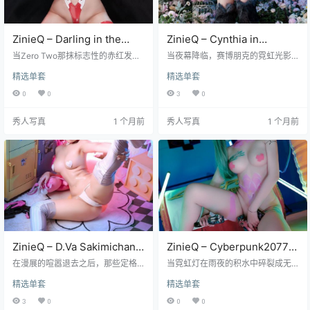
ZinieQ – Darling in the
ZinieQ – Cynthia in
Franxxx Zero Two[31P-5V-
Meowscarada Costume
当Zero Two那抹标志性的赤红发丝
当夜幕降临，赛博朋克的霓虹光影
1.83G]
在镜头前肆意飞扬，仿佛能瞬间点
[37P+17V／1.0GB]
在视网膜上残留着未褪去的余温，Zi
精选单套
精选单套
燃观者内心深处最原始的渴望，Zini
nieQ 以一种近乎挑衅的姿态闯入视
eQ所呈现的不仅仅是《Darling in th
野，她身着的并非寻常戏服，而是
0
0
3
0
e Franxxx》中那个危险而迷人的角
经过精密解构与重组后的《宝可
色形象，更是一场关于视觉与感官
梦》角色 Meowscarada 装束。这
秀人写真
1 个月前
秀人写真
1 个月前
的深度沉浸体验，这套拥有31张高
不仅仅是一次简单的 Cosplay 复
清大图、涵盖5种不同视角以及总计
刻，更像是一场关于虚拟与现实边
高达1.83G超大容量的写真图集，无
界模糊化的视觉实验，每一帧画面
疑是目前市面上针对该角色进行深
都像是在向传统二次元审美发起无
度挖掘的顶级资源之一，每一张照
声的挑战。 在那套标志性的紫绿配
片都经过精心构图，…
色服饰下，ZinieQ 巧妙地平衡了角
色…
ZinieQ – D.Va Sakimichan
ZinieQ – Cyberpunk2077
Art[39P-381.6M]
Rebecca[44P-3V-514.2M]
在漫展的喧嚣退去之后，那些定格
当霓虹灯在雨夜的积水中碎裂成无
在快门瞬间的绝美身姿往往成为深
数光斑，Rebecca那身标志性的机
精选单套
精选单套
夜浏览时最难以割舍的记忆碎片。
械义肢与紧身作战服仿佛就是为赛
今天我们要探讨的这组由知名画师 Z
博朋克2077的夜之城量身定制的第
3
0
0
0
inieQ 创作的 D.Va 主题艺术图集，
二层皮肤，ZinieQ在这组名为Cyber