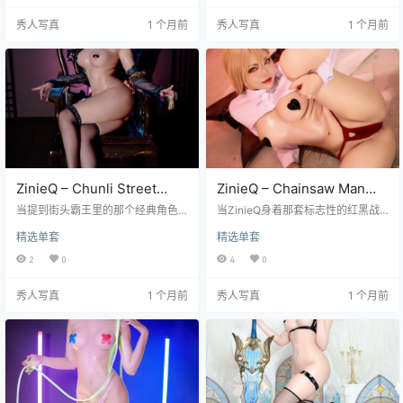
正是这种视觉冲击力的极致体现。
punk2077 Rebecca的44张高清写
秀人写真
1 个月前
秀人写真
1 个月前
作为《守望先锋》中人气极高的角
真中，完美捕捉了那种冷冽而迷幻
色，D.Va 本身所具备的科技感与少
的未来主义美学，每一帧画面都像
女感的完美融合，在 Sakimichan
是从游戏CG中直接截取下来的现实
独特的笔触加持下，呈现出一种既
投影，让人不禁怀疑这究竟是虚拟
熟悉又全新的视觉体验。这不仅仅
还是现实的边界模糊时刻。 镜头下
是一张张静态的图片，更像是一系
的她，眼神中透着一种疏离却又…
列精…
ZinieQ – Chunli Street
ZinieQ – Chainsaw Man
Fighter [38P+15V／
Power 电锯人 帕瓦[37P-
当提到街头霸王里的那个经典角色
当ZinieQ身着那套标志性的红黑战
1.02GB]
时，Chun-Li 的形象几乎是深入人
20V-338.1M]
衣出现在镜头前时，整个画面的张
精选单套
精选单套
心的，而 ZinieQ 这次带来的 Chunli
力仿佛都要溢出屏幕，那种来自
Street Fighter 系列图集，无疑是对
《电锯人》中帕瓦角色的狂野与纯
2
0
4
0
这一经典形象的一次极具个人风格
真并存的独特气质，被她演绎得淋
的重新诠释。在这组高达 38 页高清
漓尽致。这组名为《ZinieQ – Chain
秀人写真
1 个月前
秀人写真
1 个月前
大图以及 15 段精彩视频的 1.02GB
saw Man Power 电锯人 帕瓦[37P-
海量资源中，我们看到的不仅仅是
20V-338.1M]》的高质量写真合
一个简单的角色扮演，更是一场关
集，不仅仅是一系列静态图片的简
于光影、姿态与角色神韵的深度对
单堆砌，更像是一场关于视觉冲击
话。ZinieQ 以其独特的镜头语…
与角色灵魂深度对话的艺术展览，
每一帧都精心捕捉了角色…