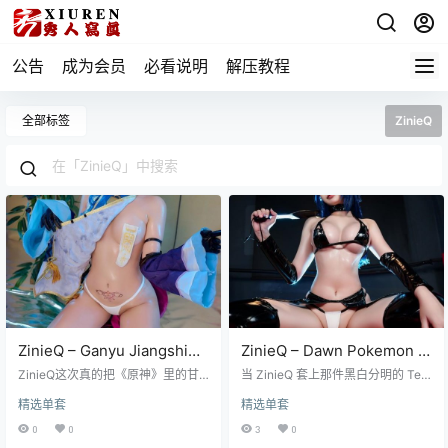
公告
成为会员
必看说明
解压教程
全部标签
ZinieQ
ZinieQ – Ganyu Jiangshi
ZinieQ – Dawn Pokemon in
[39P5V 635MB]
Team Rocket costume
ZinieQ这次真的把《原神》里的甘
当 ZinieQ 套上那件黑白分明的 Tea
雨给玩出了新花样，谁能想到那位
[42P+20V／1.20GB]
m Rocket costume，你脑海里那个
精选单套
精选单套
温柔的半仙兽秘书能跟中国民间传
总是扎着高马尾、元气满满的 Daw
说的僵尸（Jiangshi）扯上关系呢？
n Pokemon 瞬间就变味了，这种从
0
0
3
0
这组《ZinieQ – Ganyu Jiangshi》
女主角滑向反派阵营的极致反差，