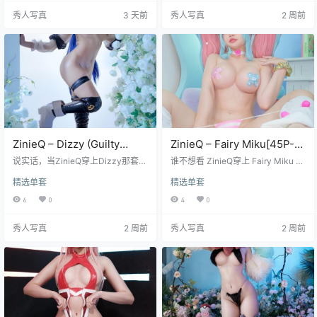
图集就是这么带感，直接把仙气拉
带来的视觉冲击力简直让人大脑宕
秀人写真
3 天前
秀人写真
2 周前
满的甘雨拽进了暗黑诡异的氛围
机。紧身面料死死咬住她的每一寸
里。39张高清大图加上5段动态视
起伏，那个标志性的 R 标志随着动
频，足足635MB的容量，每一帧都
作微微变形，谁能想到那个立志要
在挑战你的视觉神经。 你看她脸上
成为宝可梦大师的小光，摇身一变
那层惨白的底妆，配上暗红色的眼
成了火箭队的恶系女王。42P 加上
妆，活脱脱就是从古墓里刚…
20V 的豪华配…
ZinieQ – Dizzy (Guilty
ZinieQ – Fairy Miku[45P-
Gear) [40P-123MB]
360.8M]
说实话，当ZinieQ穿上Dizzy那套标
谁不想看 ZinieQ穿上 Fairy Miku 的
志性的哥特风战袍时，我整个人都
裙子，对吧？这可不是你常见的那
精选单套
精选单套
愣住了，那种属于《罪恶装备》里
种流水线上的初音未来 Cosplay，
半人半妖的独特气质，被她拿捏得
那种随便套个双马尾加件蓝绿色衣
6
0
4
0
死死的，尤其是背后那对由Necro和
服就算完事的玩意儿，ZinieQ这次
Undine幻化而成的巨大翅膀道具，
直接把童话感给拉满了，看这个图
秀人写真
2 周前
秀人写真
2 周前
在光影交错间呈现出一种既神圣又
集的时候我甚至都能闻到那种草莓
充满危险诱惑的视觉效果，简直绝
奶昔的甜腻味儿。她在那个布景
了。这套ZinieQ Dizzy cosplay写
里，头发上的蝴蝶结随着稍微有点
真图集，不仅仅是简单的角色扮
过曝的光线飘起来，脸上的那种表
演，更是对Guilty Gear经典角色的
情怎么说呢，就是那种看着你就好
一次深度重塑，每…
像看着一块小蛋糕的微妙征服欲，
每一根…