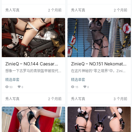
简直能晃瞎眼，发梢挑染的几缕电
绝对能想象下载时需要一点耐心，
光紫随着她甩头的动作在空中划出
但等待绝对是值得的，那些流畅的
秀人写真
2 个月前
秀人写真
2 个月前
残影，摄影师镜头里捕捉到的某个
动作捕捉和细腻的表情特写，每一
瞬间甚至能看到她鞋底摩擦地面带
帧都在讲述赞妮的故事，仿佛那个
起的虚拟火花特效，这组写真的动
来自《鸣潮》世界的灵动少女真的
态感强得离谱。四十一张高画质照
走到了你面前。ZinieQ对赞妮这个
片完整记录了她从静立到全力冲刺
角色的拿捏太精准了，从标志性的
的每一个张力十足的过渡帧，连肌
发型到极具辨识度的服饰细节，尤
肉线条的细微变化都清晰可见，两
其是那身融合了现代潮…
段视…
ZinieQ – NO.144 Caesar
ZinieQ – NO.151 Nekomata
King [42P5V 834M]
Zenless Zone Zero
想象一下古罗马的青铜盔甲被现代
在这片神秘的“零之境界”中，ZinieQ
摄影灯光照亮的样子，ZinieQ在最
[44P14V 1.79G]
以她独特的猫耳造型，完美诠释了
精选单套
精选单套
新写真企划《Caesar King》里做了
“猫妖与无意识”的绝妙结合。《Nek
件疯狂的事——她把凯撒大帝从历
omata Zenless Zone Zero》这一主
53
0
15
0
史课本里拽了出来，扔进了超现实
题，仿佛将我们带入了一个介于现
的摄影棚。这位常以精灵或赛博格
实与虚幻之间的奇幻世界。她的每
秀人写真
2 个月前
秀人写真
3 个月前
形象出现的coser，突然披上了仿古
一个表情、每一个动作，都在诉说
罗马肌理铠甲，金属冷光在她锁骨
着那份超越现实的宁静与深邃。 在
上跳跃，背景却是全息投影的元老
这44页的写真图集中，ZinieQ 的表
院废墟，那种时空对撞的违和感反
现堪称惊艳。她时而化身为温柔的
而成了致命吸引力。摄影师故意让
猫耳少女，眼神中透露出一丝灵动
一束侧光穿透人造烟雾，在她握着
与俏皮；时而又沉…
的道具权杖上折射…