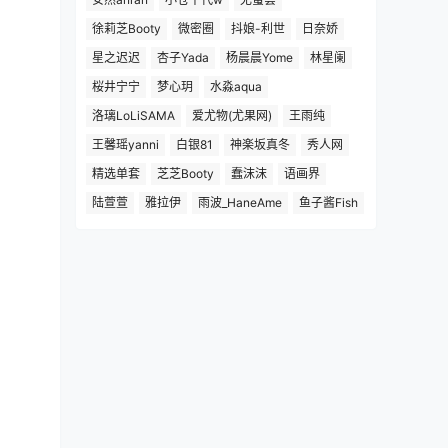
徐莉芝Booty
微密圈
抖娘-利世
日奈娇
星之迟迟
杏子Yada
杨晨晨Yome
林星阑
桜井宁宁
梦心玥
水淼aqua
洛璃LoLiSAMA
爱尤物(尤果网)
王雨纯
王馨瑶yanni
白银81
神楽坂真冬
秀人网
精选单套
芝芝Booty
蠢沫沫
语画界
陆萱萱
雅拉伊
雨波_HaneAme
鱼子酱Fish