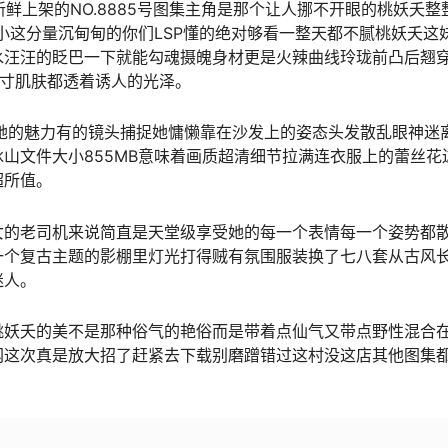
新鲜上架的NO.8885号图集主角是那个让人挪不开眼的桃妖夭整
大小这分量沉甸甸的你们LSP懂的绝对够看一整天都不腻桃妖夭这
水汪汪的眨巴一下就能勾魂摄魄身材更是火辣曲线玲珑前凸后翘
一寸肌肤都透着诱人的光泽。
她的魅力有的镜头捕捉她慵懒靠在沙发上的姿态头发散乱眼神迷
山文件大小855MB意味着画质超清细节拉满连衣服上的蕾丝花
超所值。
女的老司机来说简直是天堂级享受她的每一个表情每一个姿势都
一个复古主题的影棚里灯光打得贼有氛围服装换了七八套从古风
迷人。
桃妖夭的美不是那种俗气的艳俗而是带着点仙气又带点野性混合
网这次真是放大招了赶紧去下载别磨蹭错过这村没这店其他图集