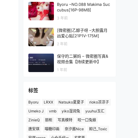
Byoru –NO.088 Makima Suc
cubus[16P-98MB]
3 年前
[微密圈]乙醇子呀 –大胆露月
凶爱心贴[21P1V-175M]
2 年前
保守的二舅妈 – 微密圈写真&
视频合集【持续更新中】
1 年前
标签
Byoru
LRXX
Natsuko夏夏子
rioko凉凉子
Umeko J
vmb
yiko湿润兔
yuuhui玉汇
ZinieQ
丽柜
写真模特
咬一口兔娘
唐安琪
喵糖印画
奈汐酱Nice
妲己_Toxic
安然anran
小仓千代w
尤蜜荟