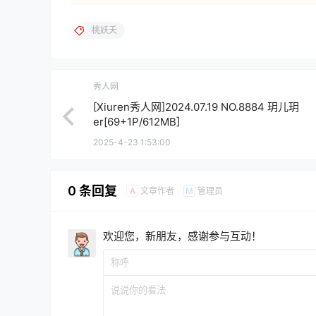
桃妖夭
秀人网
[Xiuren秀人网]2024.07.19 NO.8884 玥儿玥
er[69+1P/612MB]
2025-4-23 1:53:00
0 条回复
文章作者
管理员
A
M
欢迎您，新朋友，感谢参与互动！