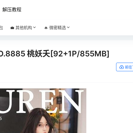
解压教程
包
💼 其他机构
🔥 微密精选
NO.8885 桃妖夭[92+1P/855MB]
前往