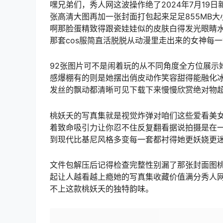
嘿兄弟们，秀人网这波操作绝了2024年7月19日
张高清大图再加一张封面打包起来足足855MB
啊那脸蛋精致得跟瓷娃娃似的皮肤白得发光眼睛
那套cos服简直活脱脱从动漫里走出来的女神每
92张图片可不是闹着玩的从不同角度全方位展示
感爆棚有的则是她摆出俏皮动作笑容甜得能融化冰
发丝的飘动都清晰可见下载下来慢慢欣赏绝对物
桃妖夭的写真集就是视觉炸弹对咱们这些爱看美
着致命吸引力让你忍不住反复翻看据说拍摄是在
到现代比基尼风格多变每一套都衬得她更妖娆更
文件包解压后记得检查完整性别漏了那张封面图
起让人越看越上瘾她的写真集收藏价值满分秀人
不上这款桃妖夭的独特韵味。