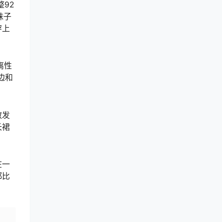
整92
妹子
穿上
离性
边和
散发
长裙
在一
都比