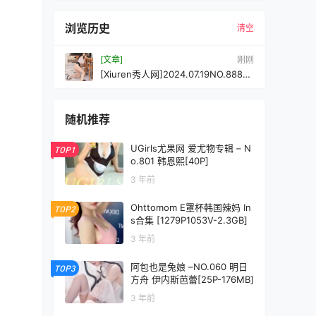
浏览历史
清空
[文章]
刚刚
[Xiuren秀人网]2024.07.19NO.8885
桃妖夭[92+1P/855MB]
随机推荐
UGirls尤果网 爱尤物专辑 – N
TOP1
o.801 韩恩熙[40P]
3 年前
Ohttomom E罩杯韩国辣妈 In
TOP2
s合集 [1279P1053V-2.3GB]
3 年前
阿包也是兔娘 –NO.060 明日
TOP3
方舟 伊内斯芭蕾[25P-176MB]
3 年前