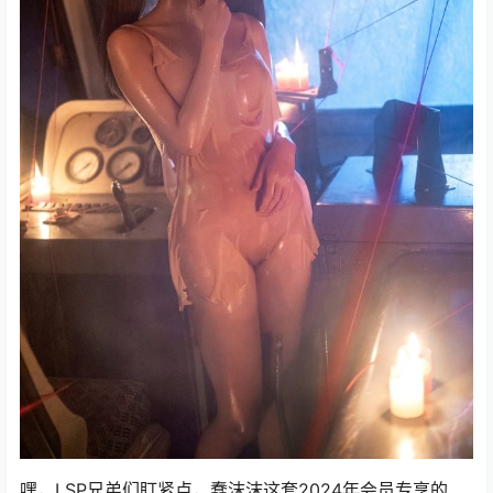
嘿，LSP兄弟们盯紧点，蠢沫沫这套2024年会员专享的