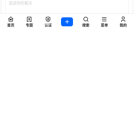
首页
专题
认证
搜索
菜单
我的
提交
暂无讨论，说说你的看法吧
标签
Byoru
LRXX
Natsuko夏夏子
rioko凉凉子
Umeko J
vmb
yiko湿润兔
yuuhui玉汇
ZinieQ
丽柜
写真模特
咬一口兔娘