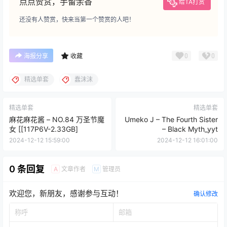
点点赞赏，手留余香
给TA打赏
还没有人赞赏，快来当第一个赞赏的人吧！
0
0
海报分享
收藏
精选单套
蠢沫沫
精选单套
精选单套
麻花麻花酱 – NO.84 万圣节魔
Umeko J – The Fourth Sister
女 [[117P6V-2.33GB]
– Black Myth_yyt
2024-12-12 15:59:00
2024-12-12 16:01:00
0 条回复
文章作者
管理员
A
M
欢迎您，新朋友，感谢参与互动！
确认修改