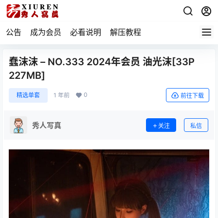
公告
成为会员
必看说明
解压教程
蠢沫沫 – NO.333 2024年会员 油光沫[33P
227MB]
0
精选单套
1 年前
前往下载
秀人写真
关注
私信