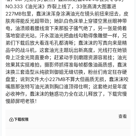
NO.333《油光沫》炸裂上线了，33张高清大图塞进
227MB包里，蠢沫沫浑身涂满油光在镜头前扭来扭去，皮
肤亮得能反光超带劲；她趴白色床单上穿镂空黑丝眼神带
电，油渍顺着腰线滑下来那股子骚气绝了，另一张是倚着
落地窗逆光站，汗水混油光把曲线勾勒得像雕塑一样，兄
弟们下载后放大看连毛孔都清晰；蠢沫沫的写真向来是精
品中的战斗机，这套油光主题玩出新高度，光线打在她锁
骨上泛金光简直要命；赶紧动手别磨蹭资源容易挂；油光
效果其实挺难拍，摄影师抓得准每帧都像油画质感，蠢沫
沫换三套造型从纯欲到御姐无缝切换，粉丝们肯定狂存硬
盘里；说到文件大小227MB不算大但画质无损，蠢沫沫咬
嘴唇那张特写油光滴到胸口谁顶得住啊；这套绝对是年度
必收神作，蠢沫沫的魅惑功力全在这儿释放了，下载完慢
慢舔屏吧老铁！
查看
下载权限