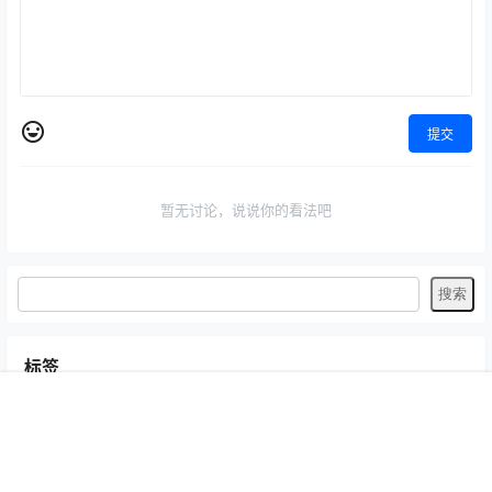
提交
暂无讨论，说说你的看法吧
标签
Byoru
LRXX
Natsuko夏夏子
rioko凉凉子
Umeko J
vmb
首页
专题
认证
搜索
菜单
我的
yiko湿润兔
yuuhui玉汇
ZinieQ
丽柜
写真模特
咬一口兔娘
唐安琪
喵糖印画
奈汐酱Nice
妲己_Toxic
安然anran
小仓千代w