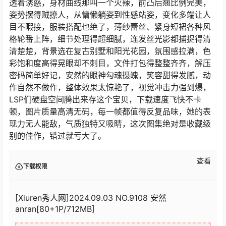
透着诱惑，身材曲线那叫一个火辣，前凸后翘比例完美，
姿势摆得贼撩人，从慵懒躺姿到性感站姿，变化多端让人
目不暇接，服装搭配也绝了，薄纱蕾丝、紧身短裙各种风
格轮番上阵，细节处理得超细腻，连发丝光影都捕捉得清
清楚楚，背景选在复古别墅和阳光花园，氛围感拉满，色
彩饱和度高得晃眼却不刺目，文件打包得整整齐齐，解压
密码简单好记，安然的眼神勾魂摄魄，笑容甜得发腻，动
作自然不做作，整体效果太惊艳了，视觉冲击力强到爆，
LSP们硬盘空间腾出来存这个宝贝，下载速度飞快不卡
顿，图片质量高清无码，每一帧都值得反复品味，她的表
现力无人能敌，气质独特又吸睛，这次图集绝对是收藏级
别的佳作，错过就亏大了。
查看
下载权限
[Xiuren秀人网]2024.09.03 NO.9108 安然
anran[80+1P/712MB]