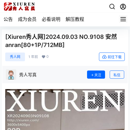
公告
成为会员
必看说明
解压教程
[Xiuren秀人网]2024.09.03 NO.9108 安然
anran[80+1P/712MB]
0
秀人网
1 年前
前往下载
秀人写真
关注
私信