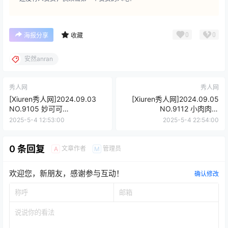
0
0
海报分享
收藏
安然anran
秀人网
秀人网
[Xiuren秀人网]2024.09.03
[Xiuren秀人网]2024.09.05
NO.9105 妙可可
NO.9112 小肉肉咪
Cheese[84+1P/821MB]
[80+1P/753MB]
2025-5-4 12:53:00
2025-5-4 22:54:00
0 条回复
文章作者
管理员
A
M
欢迎您，新朋友，感谢参与互动！
确认修改