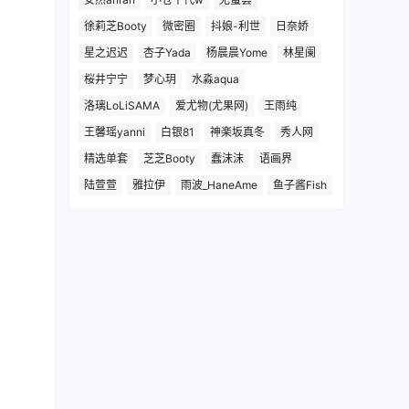
徐莉芝Booty
微密圈
抖娘-利世
日奈娇
星之迟迟
杏子Yada
杨晨晨Yome
林星阑
桜井宁宁
梦心玥
水淼aqua
洛璃LoLiSAMA
爱尤物(尤果网)
王雨纯
王馨瑶yanni
白银81
神楽坂真冬
秀人网
精选单套
芝芝Booty
蠢沫沫
语画界
陆萱萱
雅拉伊
雨波_HaneAme
鱼子酱Fish