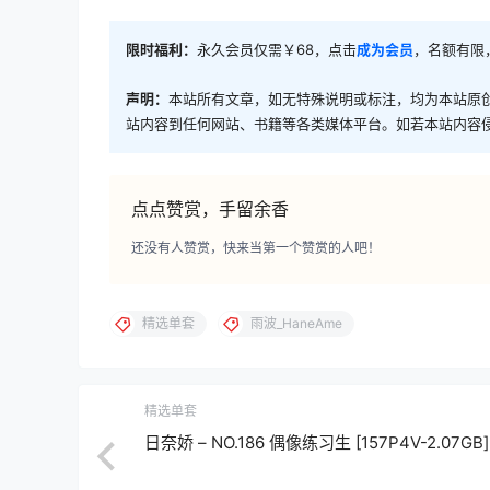
限时福利：
永久会员仅需￥68，点击
成为会员
，名额有限
声明：
本站所有文章，如无特殊说明或标注，均为本站原
站内容到任何网站、书籍等各类媒体平台。如若本站内容
点点赞赏，手留余香
还没有人赞赏，快来当第一个赞赏的人吧！
精选单套
雨波_HaneAme
精选单套
日奈娇 – NO.186 偶像练习生 [157P4V-2.07GB]