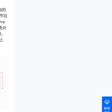
B的
细节拉
me
绝对
爆，
上
解锁