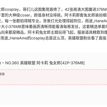
郎cosplay，哥们儿这图集简直绝了，42张高清大图塞进376M
子里的大神级coser，颜值身材没得挑，阿卡莉那套兔女郎装扮
每一张都拍得贼专业，背景灯光处理得超到位，雨波_HaneA
大小376MB意味着画质清晰得能看清每根发丝，这套精选单套
作品向来都是精品，阿卡莉兔女郎主题玩得飞起，服装道具精致到
波_HaneAme的cosplay总是这么顶，英雄联盟粉丝看了直接
 – NO.360 英雄联盟 阿卡莉 兔女郎[42P-376MB]
游客