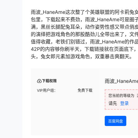
雨波_HaneAme这次整了个英雄联盟的阿卡莉兔女
包里，下载起来不费劲，雨波_HaneAme可是圈
满，黑丝长腿配兔耳朵，动作姿势性感又带点俏皮，
的演绎把游戏角色的那股酷劲儿全带出来了，文件
值得收藏，老铁们别错过，雨波_HaneAme的
42P的内容够你刷半天，下载链接就在页面底下，雨
头，兔女郎元素加游戏角色，双重暴击爽翻天。
雨波_HaneAme
下载权限
VIP用户组：
免费下载
您当前的等级为
请先
登录
百度网盘