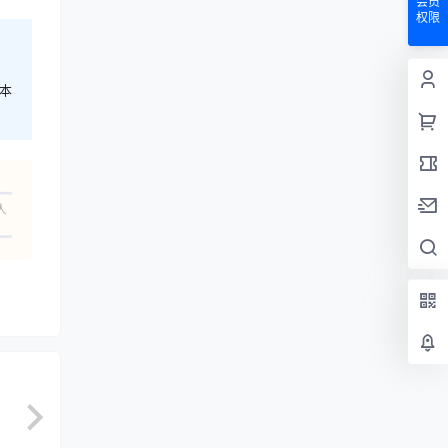
会员
权限
本
人