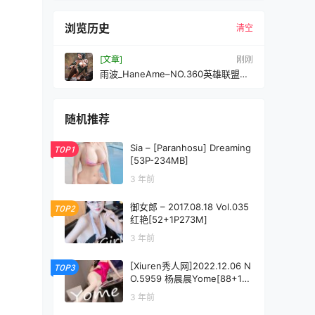
浏览历史
清空
[文章]
刚刚
雨波_HaneAme–NO.360英雄联盟阿
卡莉兔女郎[42P-376MB]
随机推荐
Sia – [Paranhosu] Dreaming
TOP1
[53P-234MB]
3 年前
御女郎 – 2017.08.18 Vol.035
TOP2
红艳[52+1P273M]
3 年前
[Xiuren秀人网]2022.12.06 N
TOP3
O.5959 杨晨晨Yome[88+1P
／546MB]
3 年前