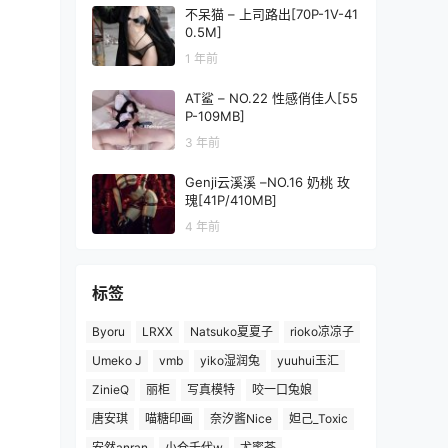
不呆猫 – 上司路出[70P-1V-41
0.5M]
1 年前
AT鲨 – NO.22 性感俏佳人[55
P-109MB]
3 年前
Genji云溪溪 –NO.16 奶桃 玫
瑰[41P/410MB]
4 年前
标签
Byoru
LRXX
Natsuko夏夏子
rioko凉凉子
Umeko J
vmb
yiko湿润兔
yuuhui玉汇
ZinieQ
丽柜
写真模特
咬一口兔娘
唐安琪
喵糖印画
奈汐酱Nice
妲己_Toxic
安然anran
小仓千代w
尤蜜荟