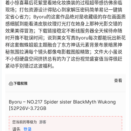
着小惊喜幕后花絮里看她化妆换装的过程超带感仿佛亲临
现场；打包资源设计得贴心到家解压密码简单易记一键搞
定省心省力；Byoru的这套作品绝对是收藏级的存在画面质
感细腻到能看清皮肤纹理灯光打在她身上那种光影交错的
效果美得冒泡；下载链接稳定不断线服务器全天候待命随
时开撸不耽误时间；说到美女写真Byoru每次都能玩出新花
样这套蜘蛛姐姐主题融合了东方神话元素背景布景暗黑神
秘氛围拉满每个镜头都像电影截图般精致；文件大小虽说
不小但硬盘空间挤挤总有的为了这份视觉盛宴值当得很赶
紧动手别错过这波福利。
查看
下载权限
Byoru – NO.217 Spider sister BlackMyth Wukong
[52P26V-3.72GB
您当前的等级为
游客
请先
登录