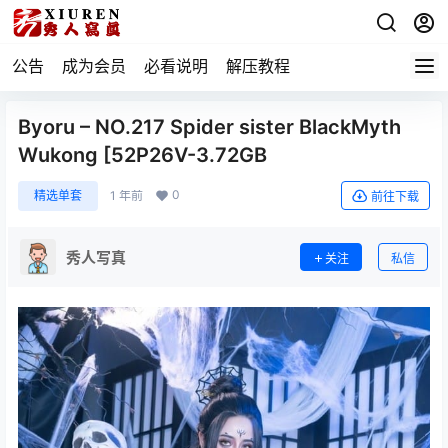
公告
成为会员
必看说明
解压教程
Byoru – NO.217 Spider sister BlackMyth
Wukong [52P26V-3.72GB
0
精选单套
1 年前
前往下载
秀人写真
关注
私信