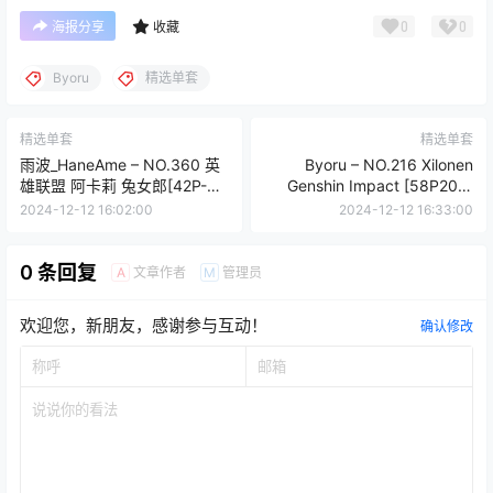
0
0
海报分享
收藏
Byoru
精选单套
精选单套
精选单套
雨波_HaneAme – NO.360 英
Byoru – NO.216 Xilonen
雄联盟 阿卡莉 兔女郎[42P-
Genshin Impact [58P20V-
376MB]
1.73GB]
2024-12-12 16:02:00
2024-12-12 16:33:00
0 条回复
文章作者
管理员
A
M
欢迎您，新朋友，感谢参与互动！
确认修改