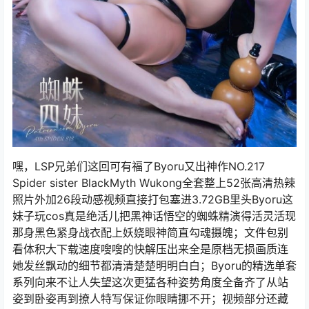
嘿，LSP兄弟们这回可有福了Byoru又出神作NO.217
Spider sister BlackMyth Wukong全套整上52张高清热辣
照片外加26段动感视频直接打包塞进3.72GB里头Byoru这
妹子玩cos真是绝活儿把黑神话悟空的蜘蛛精演得活灵活现
那身黑色紧身战衣配上妖娆眼神简直勾魂摄魄；文件包别
看体积大下载速度嗖嗖的快解压出来全是原档无损画质连
她发丝飘动的细节都清清楚楚明明白白；Byoru的精选单套
系列向来不让人失望这次更猛各种姿势角度全备齐了从站
姿到卧姿再到撩人特写保证你眼睛挪不开；视频部分还藏