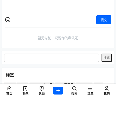
提交
暂无讨论，说说你的看法吧
标签
Byoru
LRXX
Natsuko夏夏子
rioko凉凉子
Umeko J
vmb
yiko湿润兔
yuuhui玉汇
ZinieQ
丽柜
写真模特
咬一口兔娘
首页
专题
认证
搜索
菜单
我的
唐安琪
喵糖印画
奈汐酱Nice
妲己_Toxic
安然anran
小仓千代w
尤蜜荟
徐莉芝Booty
微密圈
抖娘-利世
日奈娇
星之迟迟
杏子Yada
杨晨晨Yome
林星阑
桜井宁宁
梦心玥
水淼aqua