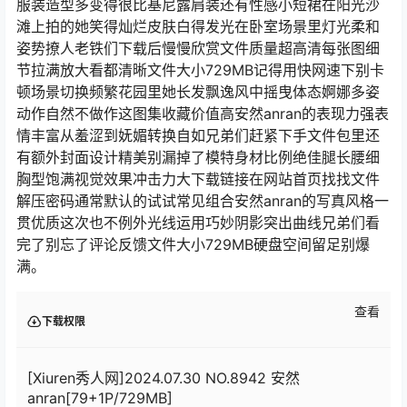
服装造型多变得很比基尼露肩装还有性感小短裙在阳光沙
滩上拍的她笑得灿烂皮肤白得发光在卧室场景里灯光柔和
姿势撩人老铁们下载后慢慢欣赏文件质量超高清每张图细
节拉满放大看都清晰文件大小729MB记得用快网速下别卡
顿场景切换频繁花园里她长发飘逸风中摇曳体态婀娜多姿
动作自然不做作这图集收藏价值高安然anran的表现力强表
情丰富从羞涩到妩媚转换自如兄弟们赶紧下手文件包里还
有额外封面设计精美别漏掉了模特身材比例绝佳腿长腰细
胸型饱满视觉效果冲击力大下载链接在网站首页找找文件
解压密码通常默认的试试常见组合安然anran的写真风格一
贯优质这次也不例外光线运用巧妙阴影突出曲线兄弟们看
完了别忘了评论反馈文件大小729MB硬盘空间留足别爆
满。
查看
下载权限
[Xiuren秀人网]2024.07.30 NO.8942 安然
anran[79+1P/729MB]