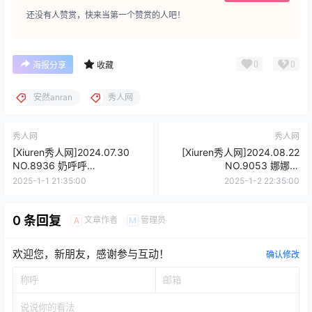
还没有人赞赏，快来当第一个赞赏的人吧！
0
0
海报分享
收藏
安然anran
秀人网
秀人网
秀人网
[Xiuren秀人网]2024.07.30
[Xiuren秀人网]2024.08.22
NO.8936 奶呼呼
NO.9053 娜娜子
Moka[72+1P/654MB]
yy[77+1P/701MB]
2025-1-1 21:35:00
2025-1-2 22:35:00
0 条回复
文章作者
管理员
A
M
欢迎您，新朋友，感谢参与互动！
确认修改