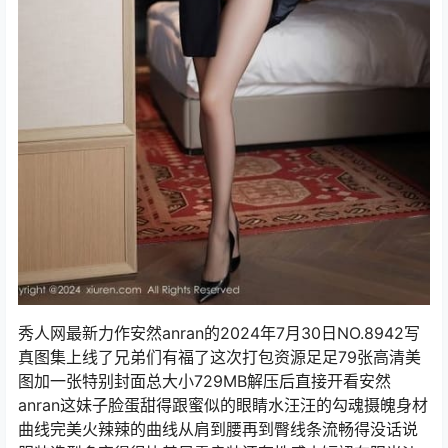
秀人网最新力作安然anran的2024年7月30日NO.8942写
真图集上线了兄弟们有福了这次打包资源足足79张高清美
图加一张特别封面总大小729MB解压后直接开看安然
anran这妹子脸蛋甜得跟蜜似的眼睛水汪汪的勾魂摄魄身材
曲线完美火辣辣的曲线从肩到腰再到臀线条流畅得没话说