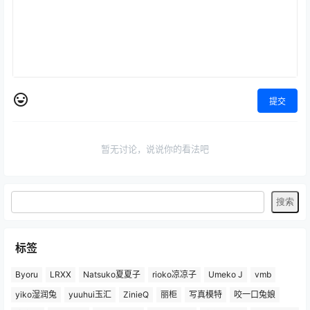
提交
暂无讨论，说说你的看法吧
标签
Byoru
LRXX
Natsuko夏夏子
rioko凉凉子
Umeko J
vmb
yiko湿润兔
yuuhui玉汇
ZinieQ
丽柜
写真模特
咬一口兔娘