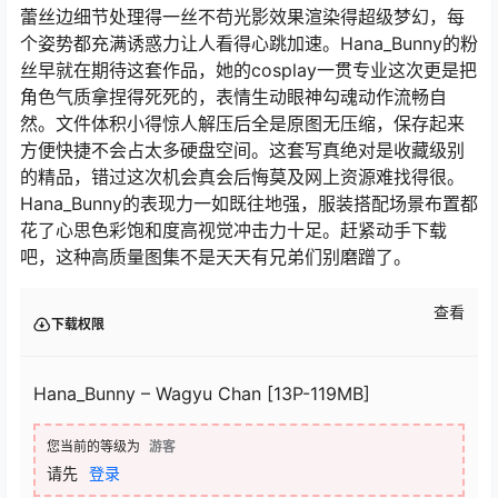
蕾丝边细节处理得一丝不苟光影效果渲染得超级梦幻，每
个姿势都充满诱惑力让人看得心跳加速。Hana_Bunny的粉
丝早就在期待这套作品，她的cosplay一贯专业这次更是把
角色气质拿捏得死死的，表情生动眼神勾魂动作流畅自
然。文件体积小得惊人解压后全是原图无压缩，保存起来
方便快捷不会占太多硬盘空间。这套写真绝对是收藏级别
的精品，错过这次机会真会后悔莫及网上资源难找得很。
Hana_Bunny的表现力一如既往地强，服装搭配场景布置都
花了心思色彩饱和度高视觉冲击力十足。赶紧动手下载
吧，这种高质量图集不是天天有兄弟们别磨蹭了。
查看
下载权限
Hana_Bunny – Wagyu Chan [13P-119MB]
您当前的等级为
游客
请先
登录