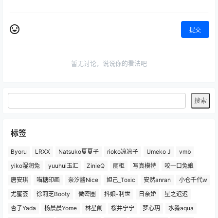
提交
暂无讨论，说说你的看法吧
标签
Byoru
LRXX
Natsuko夏夏子
rioko凉凉子
Umeko J
vmb
yiko湿润兔
yuuhui玉汇
ZinieQ
丽柜
写真模特
咬一口兔娘
唐安琪
喵糖印画
奈汐酱Nice
妲己_Toxic
安然anran
小仓千代w
尤蜜荟
徐莉芝Booty
微密圈
抖娘-利世
日奈娇
星之迟迟
杏子Yada
杨晨晨Yome
林星阑
桜井宁宁
梦心玥
水淼aqua