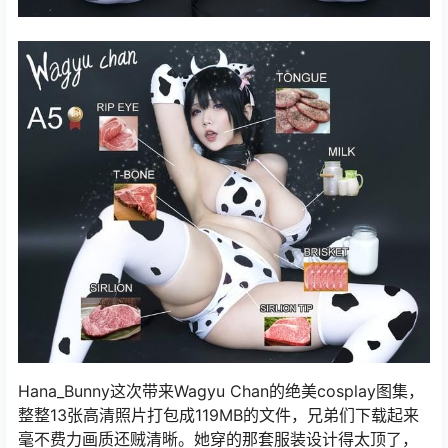
Hana_Bunny这次带来Wagyu Chan的绝美cosplay图集，
整整13张高清照片打包成119MB的文件，兄弟们下载起来
毫不费力画质还贼清晰。她穿的那套服装设计得太顶了，