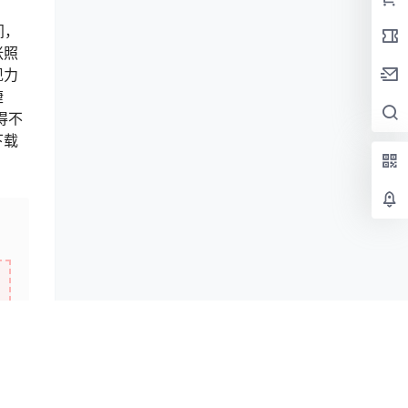
间，
张照
现力
睫
得不
下载