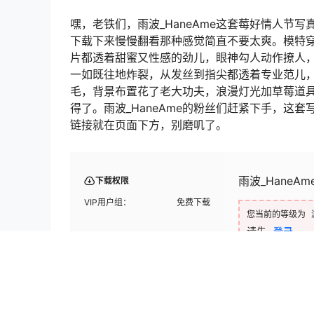
嘿，老铁们，雨波_HaneAme这套莓好情人节写真
下载下来慢慢翻看那种感觉简直不要太爽。模特
片都透着甜蜜又性感的劲儿，眼神勾人动作撩人，看
一如既往地炸裂，从发丝到指尖都透着专业范儿
毛，背景布置花了老大功夫，浪漫灯光加草莓道具
得了。雨波_HaneAme的粉丝们赶紧下手，这
链接就在页面下方，别磨叽了。
雨波_HaneAme
下载权限
VIP用户组：
免费下载
您当前的等级为
请先
登录
百度网盘