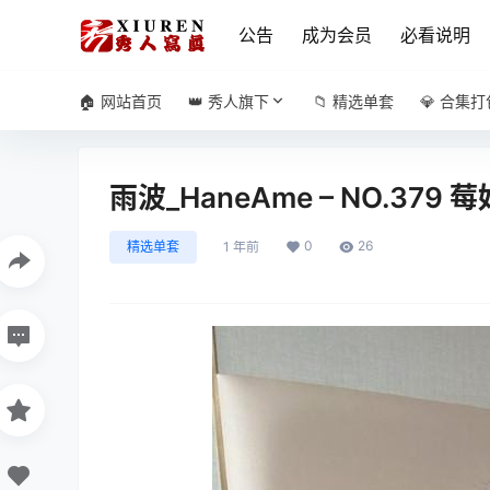
公告
成为会员
必看说明
🏠 网站首页
👑 秀人旗下
📁 精选单套
💎 合集打
雨波_HaneAme – NO.379 
0
26
精选单套
1 年前