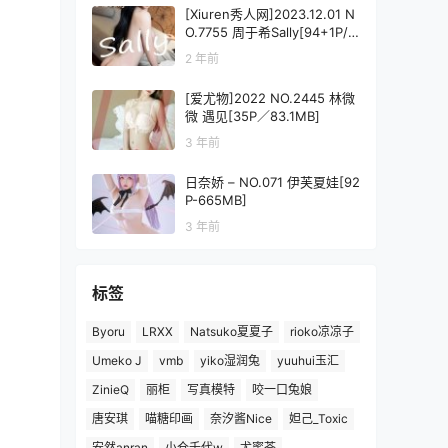
[Xiuren秀人网]2023.12.01 N
O.7755 周于希Sally[94+1P/8
93MB]
2 年前
[爱尤物]2022 NO.2445 林微
微 遇见[35P／83.1MB]
3 年前
日奈娇 – NO.071 伊芙夏娃[92
P-665MB]
3 年前
标签
Byoru
LRXX
Natsuko夏夏子
rioko凉凉子
Umeko J
vmb
yiko湿润兔
yuuhui玉汇
ZinieQ
丽柜
写真模特
咬一口兔娘
唐安琪
喵糖印画
奈汐酱Nice
妲己_Toxic
安然anran
小仓千代w
尤蜜荟