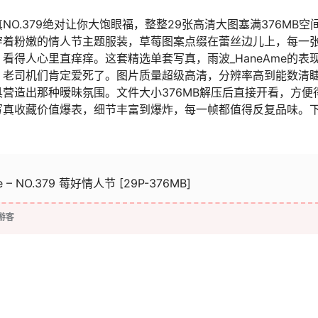
NO.379绝对让你大饱眼福，整整29张高清大图塞满376MB空
穿着粉嫩的情人节主题服装，草莓图案点缀在蕾丝边儿上，每一
得人心里直痒痒。这套精选单套写真，雨波_HaneAme的表
，老司机们肯定爱死了。图片质量超级高清，分辨率高到能数清
营造出那种暧昧氛围。文件大小376MB解压后直接开看，方便
套写真收藏价值爆表，细节丰富到爆炸，每一帧都值得反复品味。
 – NO.379 莓好情人节 [29P-376MB]
游客