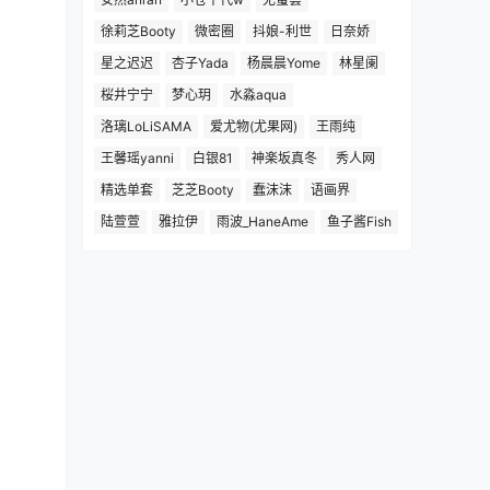
徐莉芝Booty
微密圈
抖娘-利世
日奈娇
星之迟迟
杏子Yada
杨晨晨Yome
林星阑
桜井宁宁
梦心玥
水淼aqua
洛璃LoLiSAMA
爱尤物(尤果网)
王雨纯
王馨瑶yanni
白银81
神楽坂真冬
秀人网
精选单套
芝芝Booty
蠢沫沫
语画界
陆萱萱
雅拉伊
雨波_HaneAme
鱼子酱Fish