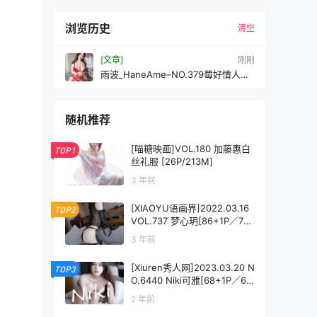
浏览历史
清空
[文章]
刚刚
雨波_HaneAme–NO.379莓好情人节
[29P-376MB]
随机推荐
[喵糖映画]VOL.180 加藤惠白
TOP1
丝礼服 [26P/213M]
3 年前
[XIAOYU语画界]2022.03.16
TOP2
VOL.737 梦心玥[86+1P／773
MB]
3 年前
[Xiuren秀人网]2023.03.20 N
TOP3
O.6440 Niki可雅[68+1P／65
6MB]
2 年前