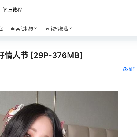
解压教程
包
💼 其他机构
🔥 微密精选
莓好情人节 [29P-376MB]
前往