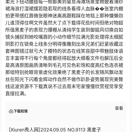
柔光下扭动腰肢每一帧都美到窒息海滩场景里她披着薄纱
裙海浪打湿裙摆若隐若现的线条看得人血脉��张室内棚
拍更带感红唇微张眼神迷离高跟鞋踩在地毯上那种慵懒劲
儿谁顶得住啊文件虽然大了点下载得花些时间但绝对物超
所值黑麦子的表现力爆棚从清纯学生装到御姐风切换自如
镜头捕捉到她咬嘴唇的小动作细节拉满光影处理得太细腻
阴影打在锁骨上线条分明得像雕刻出来兄弟们赶紧收藏这
套神图错过就亏大了模特的状态在线笑容甜中带魅肢体语
言丰富得不行每个角度都经得起放大细看文件包解压后全
是高清原图画质清晰到毛孔可见色彩饱和度高红色连衣裙
那组特别抢眼背景虚化效果绝了黑麦子的长发随风飘动发
丝在阳光下闪着金辉动作自然不做作趴卧姿势展现完美臀
线这波资源不下载真说不过去周末宅家慢慢欣赏视觉享受
直接拉满。
查看
下载权限
[Xiuren秀人网]2024.09.05 NO.9113 黑麦子