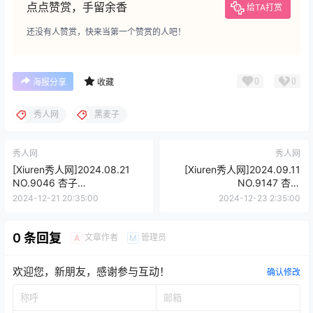
点点赞赏，手留余香
给TA打赏
还没有人赞赏，快来当第一个赞赏的人吧！
0
0
海报分享
收藏
秀人网
黑麦子
秀人网
秀人网
[Xiuren秀人网]2024.08.21
[Xiuren秀人网]2024.09.11
NO.9046 杏子
NO.9147 杏子
Yada[85+1P/708MB]
Yada[83+1P/833MB]
2024-12-21 20:35:00
2024-12-23 2:35:00
0 条回复
文章作者
管理员
A
M
欢迎您，新朋友，感谢参与互动！
确认修改