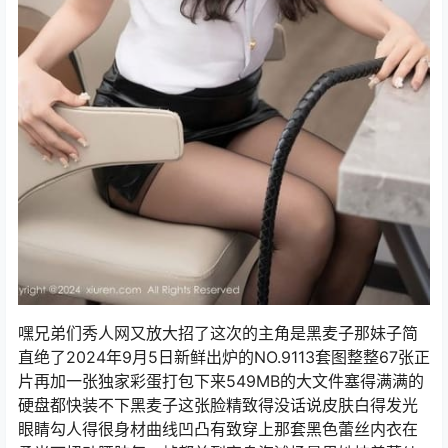
嘿兄弟们秀人网又放大招了这次的主角是黑麦子那妹子简
直绝了2024年9月5日新鲜出炉的NO.9113套图整整67张正
片再加一张独家彩蛋打包下来549MB的大文件塞得满满的
硬盘都快装不下黑麦子这张脸精致得没话说皮肤白得发光
眼睛勾人得很身材曲线凹凸有致穿上那套黑色蕾丝内衣在