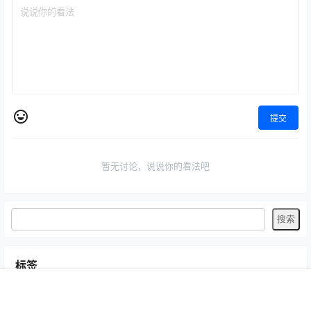
提交
暂无讨论，说说你的看法吧
标签
Byoru
LRXX
Natsuko夏夏子
rioko凉凉子
Umeko J
vmb
首页
专题
认证
搜索
菜单
我的