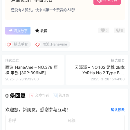
还没有人赞赏，快来当第一个赞赏的人吧！
0
0
海报分享
收藏
精选单套
雨波_HaneAme
精选单套
精选单套
雨波_HaneAme – NO.378 原
云溪溪 – NO.102 奶桃 2B本
神 申鹤 [30P-396MB]
YoRHa No.2 Type B 下
_yythkg
2025-3-28 15:39:00
2025-3-28 15:44:00
0 条回复
文章作者
管理员
A
M
欢迎您，新朋友，感谢参与互动！
确认修改