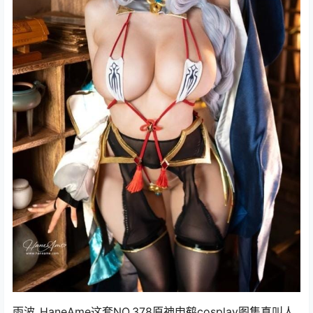
雨波_HaneAme这套NO.378原神申鹤cosplay图集真叫人