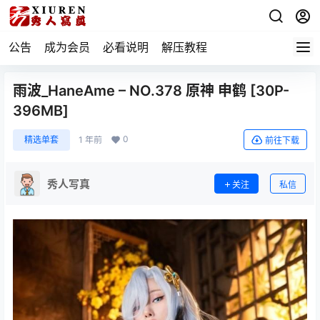
公告
成为会员
必看说明
解压教程
雨波_HaneAme – NO.378 原神 申鹤 [30P-
396MB]
0
精选单套
1 年前
前往下载
秀人写真
关注
私信