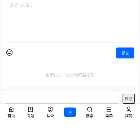
提交
暂无讨论，说说你的看法吧
首页
专题
认证
搜索
菜单
我的
标签
Byoru
LRXX
Natsuko夏夏子
rioko凉凉子
Umeko J
vmb