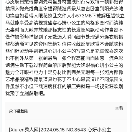
心皮肤白嫩得像剥壳鸡蛋身材曲线凹凸有致每一帧都拍得
精细入微光线角度拿捏得贼准背景从复古卧室到阳光沙滩
切换自如看得人眼花缭乱文件大小573MB下载解压超快立
马就能享受高清视觉盛宴心妍小公主的风格多变时而清纯
无辜时而火辣奔放她那标志性的长发随风飘动动作自然不
做作摄影师捕捉到了无数迷人瞬间细节处理满分连衣服褶
皱都清晰可见这套图集绝对值得收藏反复欣赏不会腻味粉
丝们赶紧动手别错过心妍小公主的写真总是充满惊喜这次
也不例外从第一张到最后一张全程高能画面质感一流色彩
饱满生动下载过程简单解压后就能大饱眼福心妍小公主的
魅力全开眼神电力十足身材比例完美无瑕每一张照片都像
艺术品般精致背景道具也花了不少心思营造出不同氛围文
件虽然不小但下载速度杠杠的解压完就是一场视觉狂欢别
犹豫了立刻获取吧。
查看
下载权限
[Xiuren秀人网]2024.05.15 NO.8543 心妍小公主