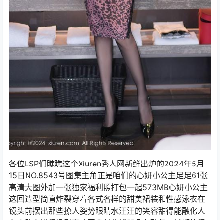
各位LSP们瞧瞧这个Xiuren秀人网新鲜出炉的2024年5月
15日NO.8543号图集主角正是咱们的心妍小公主足足61张
高清大图外加一张独家福利照打包一起573MB心妍小公主
这回造型简直炸裂穿着各式各样的甜美裙装和性感泳衣在
镜头前摆出那些撩人姿势眼睛水汪汪的笑容甜得能融化人