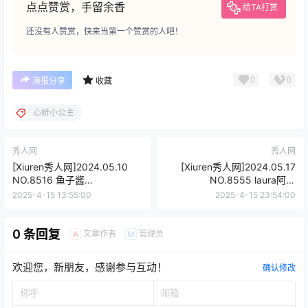
点点赞赏，手留余香
给TA打赏
还没有人赞赏，快来当第一个赞赏的人吧！
0
0
海报分享
收藏
心妍小公主
秀人网
秀人网
[Xiuren秀人网]2024.05.10
[Xiuren秀人网]2024.05.17
NO.8516 鱼子酱
NO.8555 laura阿姣
Fish[80+1P/674MB]
[95+1P/887MB]
2025-4-15 13:55:00
2025-4-15 23:54:00
0 条回复
文章作者
管理员
A
M
欢迎您，新朋友，感谢参与互动！
确认修改