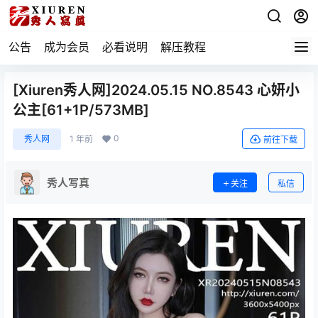
公告
成为会员
必看说明
解压教程
[Xiuren秀人网]2024.05.15 NO.8543 心妍小
公主[61+1P/573MB]
0
秀人网
1 年前
前往下载
秀人写真
关注
私信