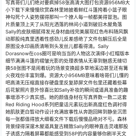
写真哥们儿们绝对要疯掉58张高清大图打包资源956MB大
小下载下来慢慢欣赏森林里她披着鲜红斗篷挎着小篮子眼
神勾死个人姿势摆得那叫一个撩人每一帧都美得冒泡。图
片质量顶上天了从阳光洒落的林间小道到破旧木屋角落
Sally的皮肤细腻得发光身材曲线完美展现红色布料随风飘
动那股纯真里透着性感劲儿反差感绝了文件包解压后全是
原图没水印画质清晰到头发丝儿都看得清。Sally
Dorasnow在cos圈可是响当当的人物这次演绎小红帽版本
细节满满斗篷的褶皱光影的处理表情从无辜到魅惑无缝切
换58张图不是闹着玩的场景变换超多草地溪边甚至还有篝
火夜戏份丰富到爆。资源大小956MB意味着啥哥们儿懂的
吧高清无压缩直接存硬盘里反复舔屏文件包里还藏着些幕
后花絮照片意外惊喜比如Sally补妆的瞬间或道具准备的趣
事增添不少真实感。她的颜值身材在写真界数一数二这套
Red Riding Hood系列把童话元素玩出新高度红色调衬得
她肌肤更白皙动作设计充满故事性从奔跑回眸到静坐沉思
每一张都值得放大细看文件下载后慢慢品绝对不亏。森林
背景绿得深邃木屋道具复古精致Sally的眼神直击灵魂那股
子诱惑力隔着屏幕都能感受到58P的内容量够你刷半天文