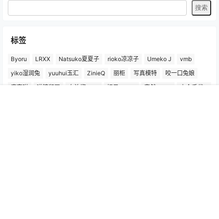
标签
Byoru
LRXX
Natsuko夏夏子
rioko凉凉子
Umeko J
vmb
yiko湿润兔
yuuhui玉汇
ZinieQ
丽柜
写真模特
咬一口兔娘
唐安琪
喵糖印画
奈汐酱Nice
妲己_Toxic
安然anran
小仓千代w
尤蜜荟
徐莉芝Booty
微密圈
抖娘-利世
日奈娇
星之迟迟
首页
专题
认证
搜索
菜单
我的
杏子Yada
杨晨晨Yome
林星阑
桜井宁宁
梦心玥
水淼aqua
洛璃LoLiSAMA
爱尤物(尤果网)
王雨纯
王馨瑶yanni
白银81
神楽坂真冬
秀人网
精选单套
芝芝Booty
蠢沫沫
语画界
陆萱萱
雅拉伊
雨波_HaneAme
鱼子酱Fish
Copyright © 2026
秀人写真_秀人网王雨纯、杨晨晨、周于希、朱可儿等，高清
模特图片作品集！