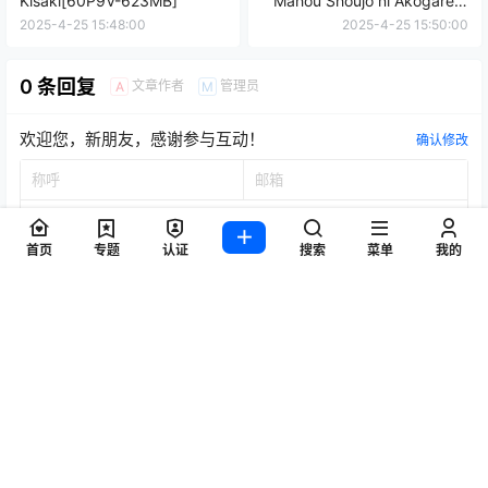
Kisaki[60P9V-623MB]
Mahou Shoujo ni Akogarete
[102P11V-1.06GB]
2025-4-25 15:48:00
2025-4-25 15:50:00
0 条回复
文章作者
管理员
A
M
欢迎您，新朋友，感谢参与互动！
确认修改
首页
专题
认证
搜索
菜单
我的
提交
暂无讨论，说说你的看法吧