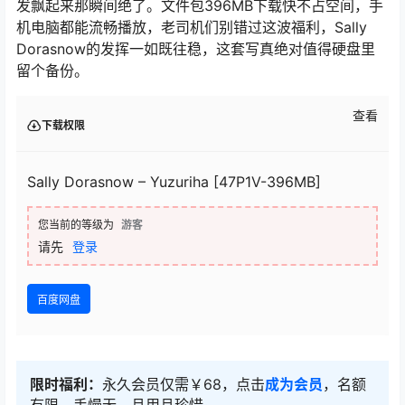
发飘起来那瞬间绝了。文件包396MB下载快不占空间，手
机电脑都能流畅播放，老司机们别错过这波福利，Sally
Dorasnow的发挥一如既往稳，这套写真绝对值得硬盘里
留个备份。
查看
下载权限
Sally Dorasnow – Yuzuriha [47P1V-396MB]
您当前的等级为
游客
请先
登录
百度网盘
限时福利：
永久会员仅需￥68，点击
成为会员
，名额
有限，手慢无，且用且珍惜~