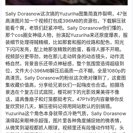
Sally Dorasnow这次搞的Yuzuriha图集简直炸裂啊，47张
高清图片加一个视频打包成396MB的资源包，下载解压就
能看个爽，老铁们赶紧冲吧。Sally Dorasnow你们懂的，
那个cos圈女神级人物，扮演起Yuzuriha来还原度爆表，服
装细节处理得贼精细，比如那套和服的纹路和配色，阳光
下闪闪发亮，配上她那张精致的脸蛋，看得人挪不开眼。
视频部分更带劲，她在那儿走动转身的动态镜头，动作流
畅自然，背景音乐还带点神秘感，整个氛围营造得超级到
位，文件大小396MB解压后画质一点不糊，全是1080p的
高清货。Sally Dorasnow的粉丝这次绝对赚到了，这套图
集收藏价值高，分享给兄弟伙们一起嗨皮也合适。拍摄场
景选在个复古日式庭院，樱花树下的光影效果美得不像
话，道具像扇子和灯笼都挺考究，47P1V的内容量够你反
复欣赏好几天，解压密码记得用网站默认的别搞错。
Yuzuriha这个角色本身就带点冷艳气质，Sally Dorasnow
演绎起来眼神杀超强，图片里各种角度捕捉她的微表情，
从微笑到凝视都抓人眼球，视频里还有段慢动作特写，头