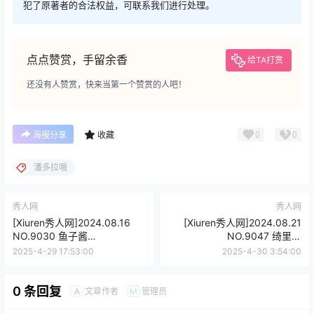
犯了原著者的合法权益，可联系我们进行处理。
点点赞赏，手留余香
给TA打赏
还没有人赞赏，快来当第一个赞赏的人吧！
0
0
海报分享
收藏
潘多拉哦
秀人网
秀人网
[Xiuren秀人网]2024.08.16
[Xiuren秀人网]2024.08.21
NO.9030 鱼子酱
NO.9047 绮里嘉
Fish[80+1P/639MB]
ula[67+1P/605MB]
2025-4-29 17:53:00
2025-4-30 3:54:00
0 条回复
文章作者
管理员
A
M