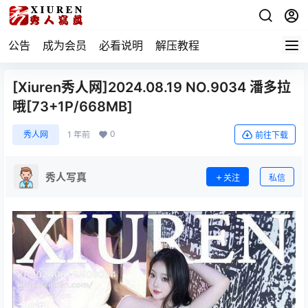
公告
成为会员
必看说明
解压教程
[Xiuren秀人网]2024.08.19 NO.9034 潘多拉
哦[73+1P/668MB]
0
秀人网
1 年前
前往下载
秀人写真
关注
私信