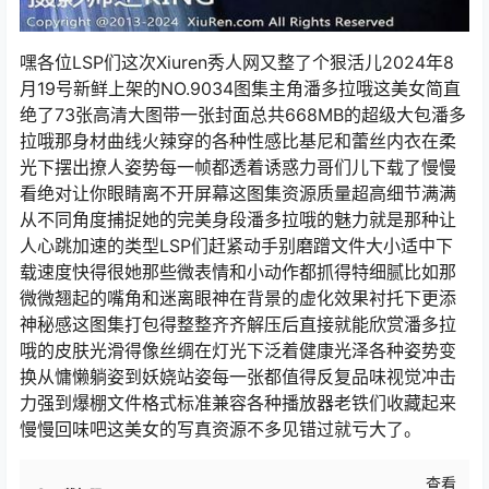
嘿各位LSP们这次Xiuren秀人网又整了个狠活儿2024年8
月19号新鲜上架的NO.9034图集主角潘多拉哦这美女简直
绝了73张高清大图带一张封面总共668MB的超级大包潘多
拉哦那身材曲线火辣穿的各种性感比基尼和蕾丝内衣在柔
光下摆出撩人姿势每一帧都透着诱惑力哥们儿下载了慢慢
看绝对让你眼睛离不开屏幕这图集资源质量超高细节满满
从不同角度捕捉她的完美身段潘多拉哦的魅力就是那种让
人心跳加速的类型LSP们赶紧动手别磨蹭文件大小适中下
载速度快得很她那些微表情和小动作都抓得特细腻比如那
微微翘起的嘴角和迷离眼神在背景的虚化效果衬托下更添
神秘感这图集打包得整整齐齐解压后直接就能欣赏潘多拉
哦的皮肤光滑得像丝绸在灯光下泛着健康光泽各种姿势变
换从慵懒躺姿到妖娆站姿每一张都值得反复品味视觉冲击
力强到爆棚文件格式标准兼容各种播放器老铁们收藏起来
慢慢回味吧这美女的写真资源不多见错过就亏大了。
查看