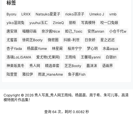
标签
Byoru
LRXX
Natsuko夏夏子
rioko凉凉子
Umeko J
vmb
yiko湿润兔
yuuhui玉汇
ZinieQ
丽柜
写真模特
咬一口兔娘
唐安琪
喵糖印画
奈汐酱Nice
妲己_Toxic
安然anran
小仓千代w
尤蜜荟
徐莉芝Booty
微密圈
抖娘-利世
日奈娇
星之迟迟
杏子Yada
杨晨晨Yome
林星阑
桜井宁宁
梦心玥
水淼aqua
洛璃LoLiSAMA
爱尤物(尤果网)
王雨纯
王馨瑶yanni
白银81
神楽坂真冬
秀人网
精选单套
芝芝Booty
蠢沫沫
语画界
陆萱萱
雅拉伊
雨波_HaneAme
鱼子酱Fish
Copyright © 2026
秀人写真_秀人网王雨纯、杨晨晨、周于希、朱可儿等，高清
模特图片作品集！
查询 64 次，耗时 0.6082 秒