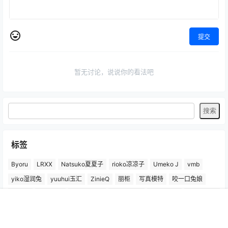
提交
暂无讨论，说说你的看法吧
标签
Byoru
LRXX
Natsuko夏夏子
rioko凉凉子
Umeko J
vmb
yiko湿润兔
yuuhui玉汇
ZinieQ
丽柜
写真模特
咬一口兔娘
唐安琪
喵糖印画
奈汐酱Nice
妲己_Toxic
安然anran
小仓千代w
尤蜜荟
徐莉芝Booty
微密圈
抖娘-利世
日奈娇
星之迟迟
首页
专题
认证
搜索
菜单
我的
杏子Yada
杨晨晨Yome
林星阑
桜井宁宁
梦心玥
水淼aqua