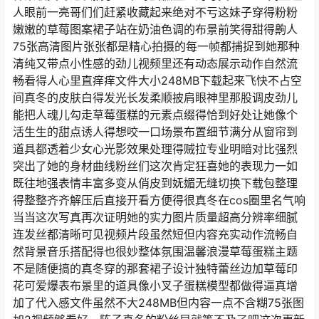
人眼前一亮哥们们赶紧收藏起来绝对不亏这妹子穿得粉粉
嫩嫩的草莓图案裙子站在奶油色调的布景前笑得甜得齁人
75张高清图片张张都是精心拍摄的每一帧都捕捉到她那种
清纯又带点小性感的劲儿视频里还有动态展示动作自然流
畅看得人心里直痒痒文件大小248MB下载起来飞快不占空
间真冬的皮肤白得发光长发柔顺披肩眼神里那股调皮劲儿
能把人魂儿勾走草莓蛋糕的元素点缀得恰到好处让她像个
活生生的甜点诱人得想咬一口场景布置细节满分从窗帘到
道具都透着少女心光影效果处理得贼拉专业明暗对比强烈
突出了她的身材曲线粉丝们这次肯定狂喜她的表现力一如
既往地强表情丰富多变从俏皮到妩媚无缝切换下载包整理
得整整齐齐解压后直接开看方便得很真冬在cos圈里名气响
当当这次写真再次证明她的实力图片质量超高分辨率细腻
连发丝都清晰可见视频片段虽然短但内容充实动作流畅自
然背景音乐搭配得也很妙整体氛围温馨浪漫草莓蛋糕主题
不是随便搞的真冬穿的那套裙子设计独特蕾丝边加草莓印
花可爱爆表布景里的道具像小叉子蛋糕模型都做得逼真增
加了代入感文件虽然不大248MB但内容一点不含糊75张图