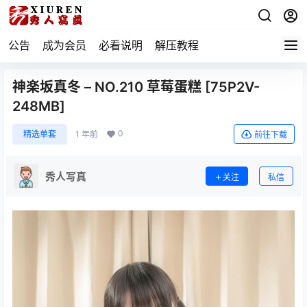
公告
成为会员
必看说明
解压教程
神楽坂真冬 – NO.210 草莓蛋糕 [75P2V-
248MB]
0
精选单套
1 年前
前往下载
秀人写真
关注
私信