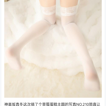
神楽坂真冬这次搞了个草莓蛋糕主题的写真NO.210简直让