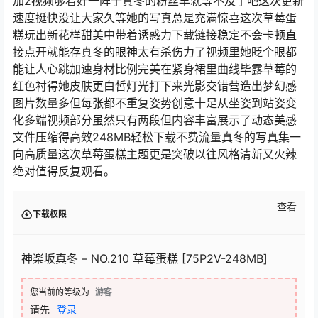
加2视频够看好一阵子真冬的粉丝早就等不及了吧这次更新
速度挺快没让大家久等她的写真总是充满惊喜这次草莓蛋
糕玩出新花样甜美中带着诱惑力下载链接稳定不会卡顿直
接点开就能存真冬的眼神太有杀伤力了视频里她眨个眼都
能让人心跳加速身材比例完美在紧身裙里曲线毕露草莓的
红色衬得她皮肤更白皙灯光打下来光影交错营造出梦幻感
图片数量多但每张都不重复姿势创意十足从坐姿到站姿变
化多端视频部分虽然只有两段但内容丰富展示了动态美感
文件压缩得高效248MB轻松下载不费流量真冬的写真集一
向高质量这次草莓蛋糕主题更是突破以往风格清新又火辣
绝对值得反复观看。
查看
下载权限
神楽坂真冬 – NO.210 草莓蛋糕 [75P2V-248MB]
您当前的等级为
游客
请先
登录