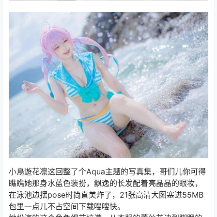
小鳥遊花凛这回整了个Aqua主题的写真集，哥们儿你可得
瞧瞧她那身水蓝色装扮，飘逸的长发配着亮晶晶的眼妆，
在泳池边摆pose时简直美炸了，21张高清大图塞进55MB
包里一点儿不占空间下载嗖嗖快。