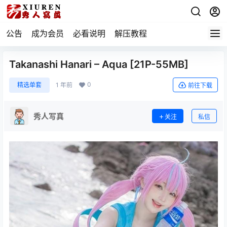
公告
成为会员
必看说明
解压教程
Takanashi Hanari – Aqua [21P-55MB]
0
精选单套
1 年前
前往下载
秀人写真
关注
私信