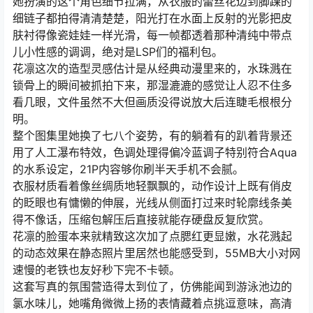
她扮演的这个角色细节拉满，从衣服的蕾丝花边到脚踝的
细链子都拍得清清楚楚，阳光打在水面上反射的光影把皮
肤衬得像瓷娃娃一样光滑，每一帧都透着那种清纯中带点
儿小性感的调调，绝对是LSP们的福利包。
花凛这次的造型灵感估计是从经典动漫里来的，水珠溅在
锁骨上的瞬间被抓拍下来，那湿漉漉的感觉让人忍不住多
看几眼，文件虽然不大但画质没得说放大后连睫毛根根分
明。
整个图集里她换了七八个姿势，有的躺着有的趴着背景还
用了人工瀑布特效，色调处理得偏冷蓝调子特别符合Aqua
的水系设定，21P内容够你刷半天手机不会腻。
衣服材质看着像丝绸质地轻飘飘的，动作设计上既有俏皮
的眨眼也有慵懒的伸展，光线从侧面打过来时轮廓线条美
得不像话，压缩包解压后直接就能存硬盘反复欣赏。
花凛的脸蛋本来就精致这次加了点腮红更显嫩，水花溅起
的动态效果在静态照片里居然也能感受到，55MB大小对网
速慢的老铁也友好秒下完不卡顿。
这套写真的氛围营造得太到位了，仿佛能闻到游泳池边的
氯水味儿，她嘴角微微上扬的表情藏着点挑逗意味，高清