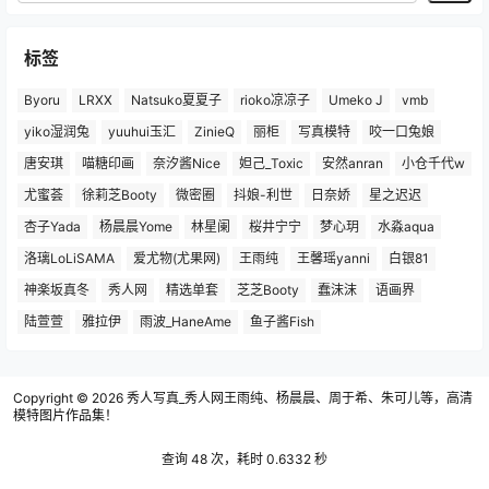
标签
Byoru
LRXX
Natsuko夏夏子
rioko凉凉子
Umeko J
vmb
yiko湿润兔
yuuhui玉汇
ZinieQ
丽柜
写真模特
咬一口兔娘
唐安琪
喵糖印画
奈汐酱Nice
妲己_Toxic
安然anran
小仓千代w
尤蜜荟
徐莉芝Booty
微密圈
抖娘-利世
日奈娇
星之迟迟
杏子Yada
杨晨晨Yome
林星阑
桜井宁宁
梦心玥
水淼aqua
洛璃LoLiSAMA
爱尤物(尤果网)
王雨纯
王馨瑶yanni
白银81
神楽坂真冬
秀人网
精选单套
芝芝Booty
蠢沫沫
语画界
陆萱萱
雅拉伊
雨波_HaneAme
鱼子酱Fish
Copyright © 2026
秀人写真_秀人网王雨纯、杨晨晨、周于希、朱可儿等，高清
模特图片作品集！
查询 48 次，耗时 0.6332 秒