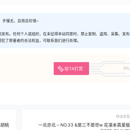
，手慢无，且用且珍惜~
创发布。任何个人或组织，在未征得本站同意时，禁止复制、盗用、采集、发布
侵犯了原著者的合法权益，可联系我们进行处理。
给TA打赏
共0
精选单套
 胡桃
一北亦北 – NO.33 &是三不是世w 花凛本真爱版