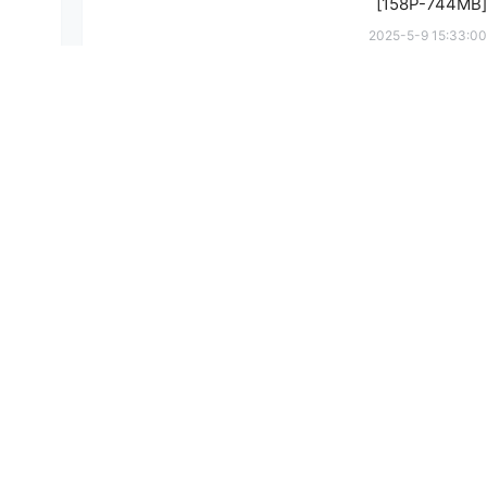
[158P-744MB]
2025-5-9 15:33:00
提
确