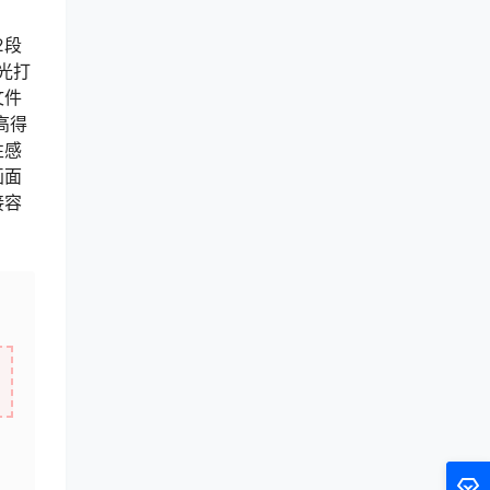
2段
光打
文件
高得
性感
画面
接容