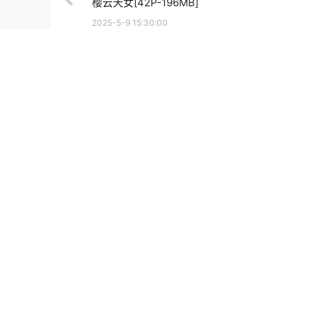
樱云天女[42P-196MB]
2025-5-9 15:30:00
0 条回复
文章作者
管理员
A
M
欢迎您，新朋友，感谢参与互动！