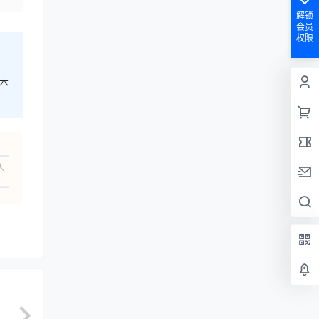
解锁
会员
权限
本
人