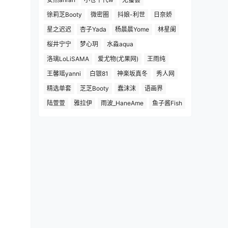
徐莉芝Booty
微密圈
抖娘-利世
日奈娇
星之迟迟
杏子Yada
杨晨晨Yome
林星阑
桜井宁宁
梦心玥
水淼aqua
洛璃LoLiSAMA
爱尤物(尤果网)
王雨纯
王馨瑶yanni
白银81
神楽坂真冬
秀人网
精选单套
芝芝Booty
蠢沫沫
语画界
陆萱萱
雅拉伊
雨波_HaneAme
鱼子酱Fish