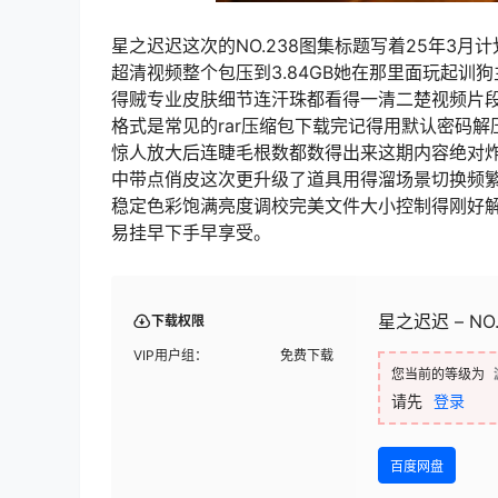
星之迟迟这次的NO.238图集标题写着25年3
超清视频整个包压到3.84GB她在那里面玩起
得贼专业皮肤细节连汗珠都看得一清二楚视频片
格式是常见的rar压缩包下载完记得用默认密码
惊人放大后连睫毛根数都数得出来这期内容绝对
中带点俏皮这次更升级了道具用得溜场景切换频
稳定色彩饱满亮度调校完美文件大小控制得刚好
易挂早下手早享受。
星之迟迟 – NO
下载权限
VIP用户组：
免费下载
您当前的等级为
请先
登录
百度网盘