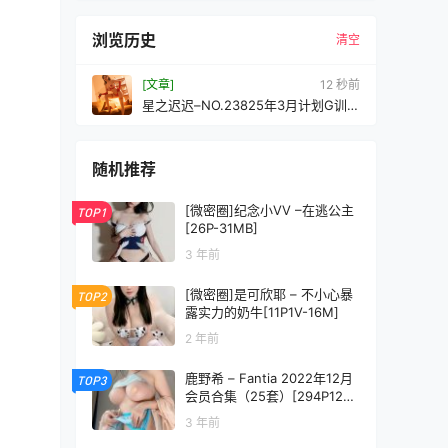
浏览历史
清空
[文章]
13 秒前
星之迟迟–NO.23825年3月计划G训狗
日记[97P2V-3.84GB]
随机推荐
[微密圈]纪念小VV –在逃公主
TOP1
[26P-31MB]
3 年前
[微密圈]是可欣耶 – 不小心暴
TOP2
露实力的奶牛[11P1V-16M]
2 年前
鹿野希 – Fantia 2022年12月
TOP3
会员合集（25套）[294P12V-
2.26GB]
3 年前