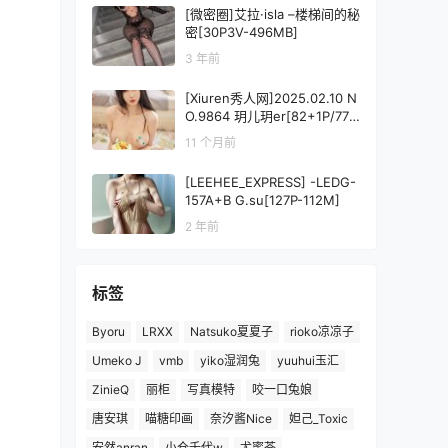
[微密圈]艾拉·isla –楼梯间的秘
密[30P3V-496MB]
3 年前
[Xiuren秀人网]2025.02.10 N
O.9864 玥儿玥er[82+1P/777
MB]
11 个月前
[LEEHEE_EXPRESS] -LEDG-
157A+B G.su[127P-112M]
2 年前
标签
Byoru
LRXX
Natsuko夏夏子
rioko凉凉子
Umeko J
vmb
yiko湿润兔
yuuhui玉汇
ZinieQ
丽柜
写真模特
咬一口兔娘
唐安琪
喵糖印画
奈汐酱Nice
妲己_Toxic
安然anran
小仓千代w
尤蜜荟