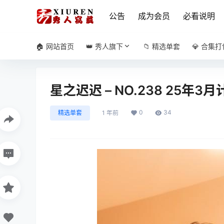
公告
成为会员
必看说明
🏠 网站首页
👑 秀人旗下
📁 精选单套
💎 合集打
星之迟迟 – NO.238 25年3月
0
34
精选单套
1 年前