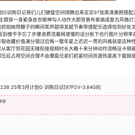
月计划G训狗日记哥们儿们硬盘空间得腾出来足足97张高清美照搭配
训狗主题穿一身紧身皮衣眼神勾人动作大胆背景布景搞成复古风格灯
段抓拍她甩鞭子的瞬间笑声甜得发腻节奏带感配乐选得恰到好处
解压别傻乎乎忘了步骤浪费流量网速慢的话分批下也行图片分辨率
炸裂收藏价值满分错过后悔一整年星之迟迟一贯的风格就是这种
繁从客厅到花园无缝衔接视频时长大概十来分钟动作流畅没卡顿
解压后占用空间合理不会爆盘兄弟们抓紧时间资源热度高下载链
.238 25年3月计划G 训狗日记[97P2V-3.84GB]
游客