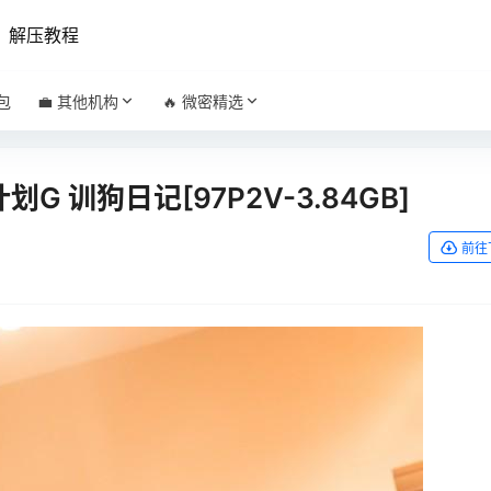
解压教程
包
💼 其他机构
🔥 微密精选
计划G 训狗日记[97P2V-3.84GB]
前往