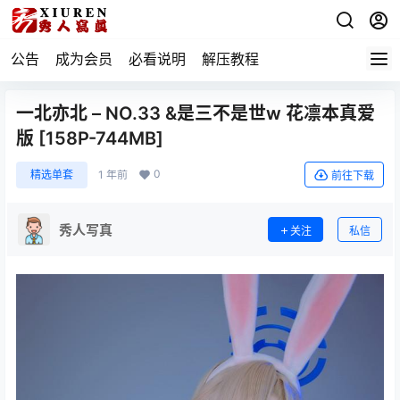
公告
成为会员
必看说明
解压教程
一北亦北 – NO.33 &是三不是世w 花凛本真爱
版 [158P-744MB]
0
精选单套
1 年前
前往下载
秀人写真
关注
私信