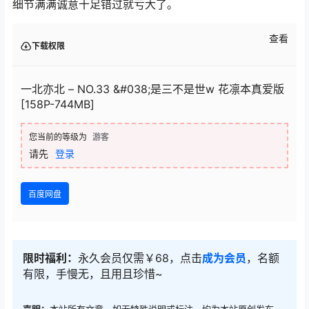
细节满满诚意十足错过就亏大了。
查看
下载权限
一北亦北 – NO.33 &#038;是三不是世w 花凛本真爱版
[158P-744MB]
您当前的等级为
游客
请先
登录
百度网盘
限时福利：
永久会员仅需￥68，点击
成为会员
，名额
有限，手慢无，且用且珍惜~
声明：
本站所有文章，如无特殊说明或标注，均为本站原创发布。