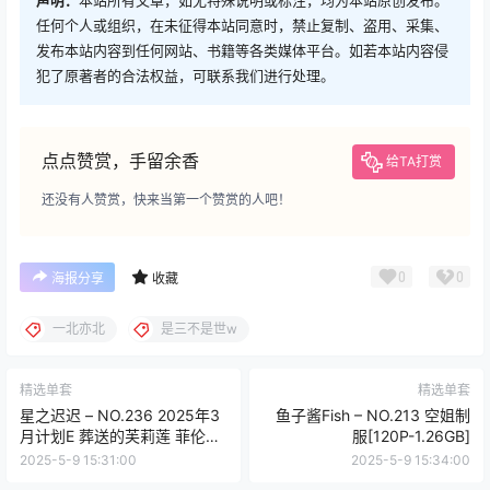
任何个人或组织，在未征得本站同意时，禁止复制、盗用、采集、
发布本站内容到任何网站、书籍等各类媒体平台。如若本站内容侵
犯了原著者的合法权益，可联系我们进行处理。
点点赞赏，手留余香
给TA打赏
还没有人赞赏，快来当第一个赞赏的人吧！
0
0
海报分享
收藏
一北亦北
是三不是世w
精选单套
精选单套
星之迟迟 – NO.236 2025年3
鱼子酱Fish – NO.213 空姐制
月计划E 葬送的芙莉莲 菲伦
服[120P-1.26GB]
[67P1V-661MB]
2025-5-9 15:31:00
2025-5-9 15:34:00