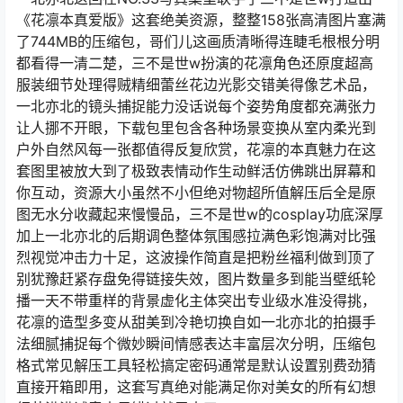
《花凛本真爱版》这套绝美资源，整整158张高清图片塞满
了744MB的压缩包，哥们儿这画质清晰得连睫毛根根分明
都看得一清二楚，三不是世w扮演的花凛角色还原度超高
服装细节处理得贼精细蕾丝花边光影交错美得像艺术品，
一北亦北的镜头捕捉能力没话说每个姿势角度都充满张力
让人挪不开眼，下载包里包含各种场景变换从室内柔光到
户外自然风每一张都值得反复欣赏，花凛的本真魅力在这
套图里被放大到了极致表情动作生动鲜活仿佛跳出屏幕和
你互动，资源大小虽然不小但绝对物超所值解压后全是原
图无水分收藏起来慢慢品，三不是世w的cosplay功底深厚
加上一北亦北的后期调色整体氛围感拉满色彩饱满对比强
烈视觉冲击力十足，这波操作简直是把粉丝福利做到顶了
别犹豫赶紧存盘免得链接失效，图片数量多到能当壁纸轮
播一天不带重样的背景虚化主体突出专业级水准没得挑，
花凛的造型多变从甜美到冷艳切换自如一北亦北的拍摄手
法细腻捕捉每个微妙瞬间情感表达丰富层次分明，压缩包
格式常见解压工具轻松搞定密码通常是默认设置别费劲猜
直接开箱即用，这套写真绝对能满足你对美女的所有幻想