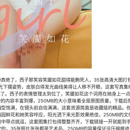
2869真绝了，西子那笑容笑靥如花甜得能齁死人，35张高清大图打
阳光下摆姿势，皮肤白得发光曲线美得让人移不开眼，这套写真集
叽了。西子的表情管理太到位了，笑靥如花这个词用在她身上一
P的内容丰富到爆，250MB的大小意味着全是原图质量，下载后
胸型饱满，在镜头前自信满满，这套资源简直是收藏级的精品。
园鲜花和她笑容呼应，阳光洒下来光影效果绝佳，250MB的文
雅中带点挑逗，这套图集打包得整整齐齐，下载链接一开就能到
的，35张照片张张都是艺术品，250MB的容量保证没压缩痕迹