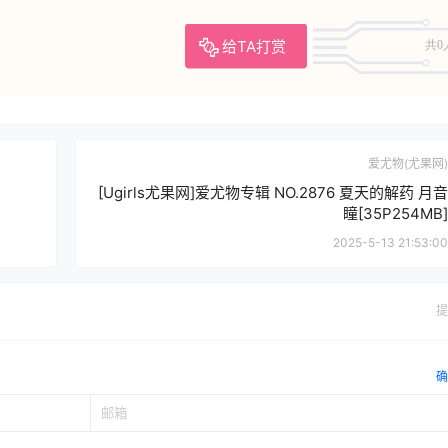
给TA打赏
共0
爱尤物(尤果网)
[Ugirls尤果网]爱尤物专辑 NO.2876 夏天的解药 月音
瞳[35P254MB]
2025-5-13 21:53:00
提
确