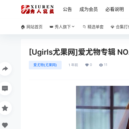
公告
成为会员
必看说明
🏠 网站首页
👑 秀人旗下
📁 精选单套
💎 合集打
[Ugirls尤果网]爱尤物专辑 NO
0
11
爱尤物(尤果网)
1 年前