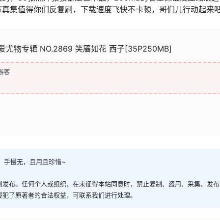
写真集值得你们反复刷，下载速度飞快不卡顿，哥们儿行动起来
网]爱尤物专辑 NO.2869 笑靥如花 西子[35P250MB]
游客
，手慢无，且用且珍惜~
创发布。任何个人或组织，在未征得本站同意时，禁止复制、盗用、采集、发布
侵犯了原著者的合法权益，可联系我们进行处理。