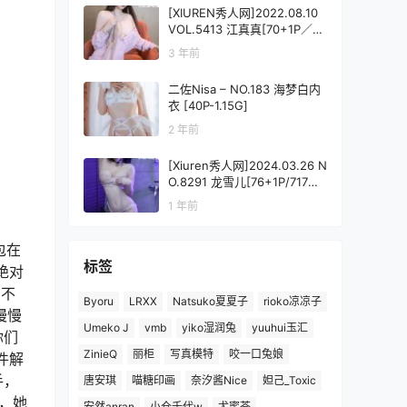
[XIUREN秀人网]2022.08.10
VOL.5413 江真真[70+1P／70
1MB]
3 年前
二佐Nisa – NO.183 海梦白内
衣 [40P-1.15G]
2 年前
[Xiuren秀人网]2024.03.26 N
O.8291 龙雪儿[76+1P/717M
B]
1 年前
包在
标签
绝对
点不
Byoru
LRXX
Natsuko夏夏子
rioko凉凉子
慢慢
Umeko J
vmb
yiko湿润兔
yuuhui玉汇
你们
ZinieQ
丽柜
写真模特
咬一口兔娘
件解
手，
唐安琪
喵糖印画
奈汐酱Nice
妲己_Toxic
，她
安然anran
小仓千代w
尤蜜荟