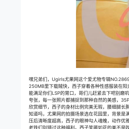
嘿兄弟们，Ugirls尤果网这个爱尤物专辑NO.
250MB里下载贼快，西子穿着各种性感服装在
能满足你们LSP的胃口，哥们儿赶紧去下吧别磨
夸张，每一张照片都捕捉到那种自然的美感，35
欣赏细节，西子的身材比例完美无瑕，腰细腿长
知道吗，尤果网的拍摄场景选在花园里，背景是满
压后清晰度超高，西子的眼神勾人魂魄，动作优
老铁们别错过这种福利。西子笑靥如花的美不是吹