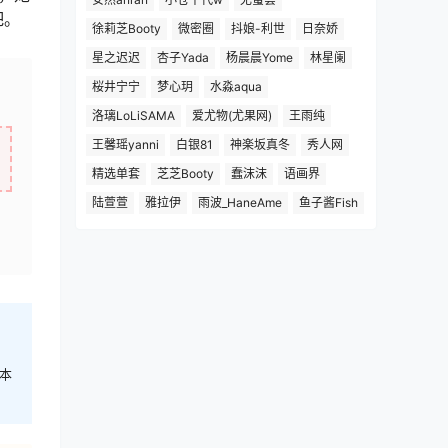
吧。
徐莉芝Booty
微密圈
抖娘-利世
日奈娇
星之迟迟
杏子Yada
杨晨晨Yome
林星阑
桜井宁宁
梦心玥
水淼aqua
洛璃LoLiSAMA
爱尤物(尤果网)
王雨纯
王馨瑶yanni
白银81
神楽坂真冬
秀人网
精选单套
芝芝Booty
蠢沫沫
语画界
陆萱萱
雅拉伊
雨波_HaneAme
鱼子酱Fish
本