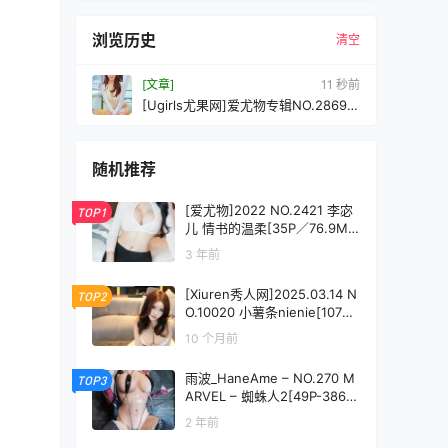
浏览历史
清空
[文章]
12 秒前
[Ugirls尤果网]爱尤物专辑NO.2869笑
靥如花西子[35P250MB]
随机推荐
[爱尤物]2022 NO.2421 李宓
TOP1
儿 情书的温柔[35P／76.9M
B]
3 年前
[Xiuren秀人网]2025.03.14 N
TOP2
O.10020 小薯条nienie[107+1
P/0.99GB]
10 个月前
雨波_HaneAme – NO.270 M
TOP3
ARVEL – 蜘蛛人2[49P-386
M]
2 年前