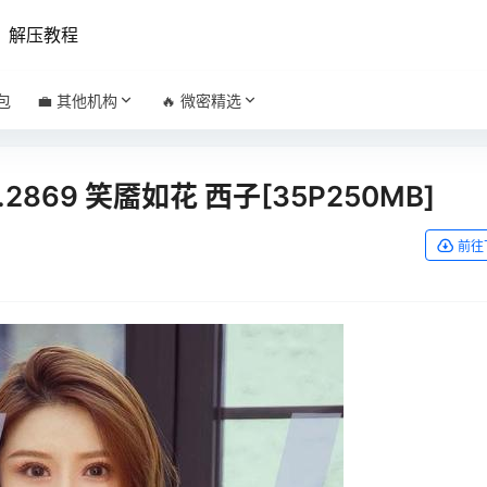
解压教程
包
💼 其他机构
🔥 微密精选
.2869 笑靥如花 西子[35P250MB]
前往