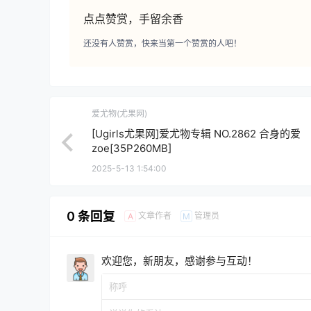
点点赞赏，手留余香
还没有人赞赏，快来当第一个赞赏的人吧！
爱尤物(尤果网)
[Ugirls尤果网]爱尤物专辑 NO.2862 合身的爱
zoe[35P260MB]
2025-5-13 1:54:00
0 条回复
文章作者
管理员
A
M
欢迎您，新朋友，感谢参与互动！