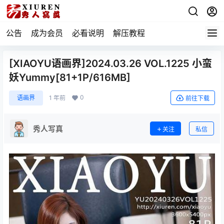
公告
成为会员
必看说明
解压教程
[XIAOYU语画界]2024.03.26 VOL.1225 小蛮
妖Yummy[81+1P/616MB]
0
语画界
1 年前
前往下载
秀人写真
关注
私信