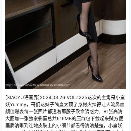
[XIAOYU语画界]2024.03.26 VOL.1225这次的主角是小蛮
妖Yummy，哥们这妹子简直太顶了身材火辣得让人流鼻血
颜值爆表每一张照片都透着那股子致命诱惑力，81张高清
大图加一张独家彩蛋总共616MB的压缩包下载起来贼方便
画质清晰到连她皮肤上的小细节都看得清清楚楚，小蛮妖