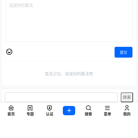
提交
暂无讨论，说说你的看法吧
首页
专题
认证
搜索
菜单
我的
标签
Byoru
LRXX
Natsuko夏夏子
rioko凉凉子
Umeko J
vmb