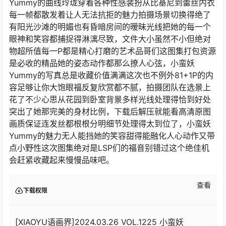
Yummy的曲线玲珑穿着各种性感装扮从比基尼到蕾丝内衣
每一帧都散发着让人无法抗拒的魅力拍摄场景切换得绝了
有阳光沙滩的明媚也有昏暗房间的暧昧光线把她的每一个
眼神和笑容都捕捉得淋漓尽致，文件大小虽然不小但绝对
物超所值每一P都是精心打磨的艺术品哥们这图集打包资源
是必收的精品她的姿态动作都那么撩人心弦，小蛮妖
Yummy的写真总是收藏价值满满这次也不例外81+1P的内
容足够让你大饱眼福反复欣赏都不腻，拍摄团队在选景上
花了不少心思从花园到卧室背景多样光线处理得恰到好处
突出了她那完美的身材比例，下载后解压就能看高清原图
画质保证连发丝都根根分明细节处理得太到位了，小蛮妖
Yummy的魅力无人能挡她的笑容甜得能融化人心动作又带
点小野性这次图集绝对是LSP们的福音别错过这个绝佳机
会赶紧收藏起来慢慢品味吧。
查看
下载权限
[XIAOYU语画界]2024.03.26 VOL.1225 小蛮妖