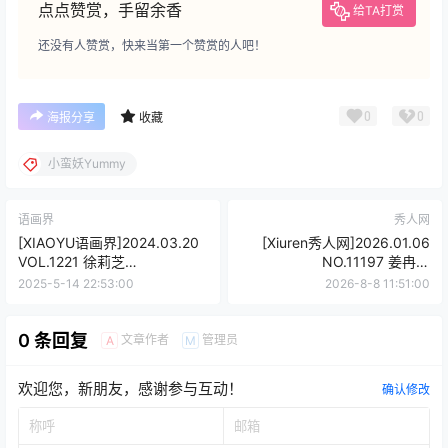
点点赞赏，手留余香
给TA打赏
还没有人赞赏，快来当第一个赞赏的人吧！
0
0
海报分享
收藏
小蛮妖Yummy
语画界
秀人网
[XIAOYU语画界]2024.03.20
[Xiuren秀人网]2026.01.06
VOL.1221 徐莉芝
NO.11197 姜冉冉
Booty[88+1P/760MB]
_Renee@[69P/755.32MB]
2025-5-14 22:53:00
2026-8-8 11:51:00
0 条回复
文章作者
管理员
A
M
欢迎您，新朋友，感谢参与互动！
确认修改