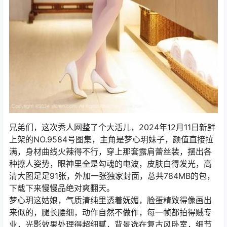
兄弟们，这次秀人网整了个大活儿，2024年12月11日新鲜
上架的NO.9584号图集，主角是梦心玥妹子，颜值直接拉
满，身材曲线火辣得不行，穿上那套露肩蕾丝装，摆出各
种撩人姿势，眼神里全是勾魂的电波，皮肤白得发光，高
清大图足足91张，外加一张独家封面，总共784MB的包，
下载下来慢慢品绝对爽翻天。
梦心玥这姑娘，气质清纯里透着妩媚，脸蛋精致得像画出
来似的，腿长腰细，动作自然不做作，每一帧都拍得贼专
业，光影效果处理得超细腻，背景选在复古风卧室，细节