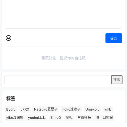
提交
暂无讨论，说说你的看法吧
标签
Byoru
LRXX
Natsuko夏夏子
rioko凉凉子
Umeko J
vmb
yiko湿润兔
yuuhui玉汇
ZinieQ
丽柜
写真模特
咬一口兔娘
唐安琪
喵糖印画
奈汐酱Nice
妲己_Toxic
安然anran
小仓千代w