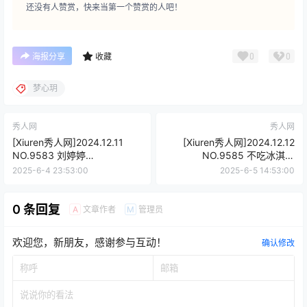
还没有人赞赏，快来当第一个赞赏的人吧！
0
0
海报分享
收藏
梦心玥
秀人网
秀人网
[Xiuren秀人网]2024.12.11
[Xiuren秀人网]2024.12.12
NO.9583 刘婷婷
NO.9585 不吃冰淇淋
[80+1P/655MB]
[89+1P/983MB]
2025-6-4 23:53:00
2025-6-5 14:53:00
0 条回复
文章作者
管理员
A
M
欢迎您，新朋友，感谢参与互动！
确认修改