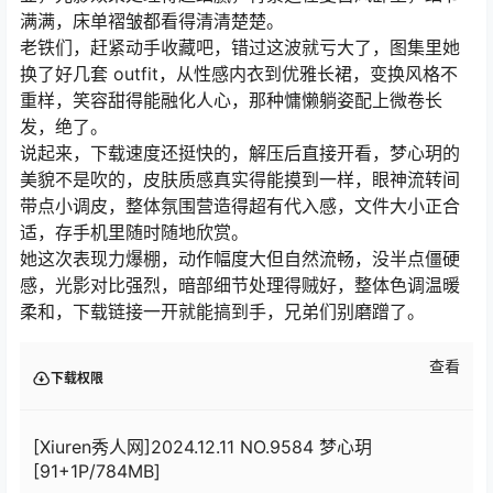
满满，床单褶皱都看得清清楚楚。
老铁们，赶紧动手收藏吧，错过这波就亏大了，图集里她
换了好几套 outfit，从性感内衣到优雅长裙，变换风格不
重样，笑容甜得能融化人心，那种慵懒躺姿配上微卷长
发，绝了。
说起来，下载速度还挺快的，解压后直接开看，梦心玥的
美貌不是吹的，皮肤质感真实得能摸到一样，眼神流转间
带点小调皮，整体氛围营造得超有代入感，文件大小正合
适，存手机里随时随地欣赏。
她这次表现力爆棚，动作幅度大但自然流畅，没半点僵硬
感，光影对比强烈，暗部细节处理得贼好，整体色调温暖
柔和，下载链接一开就能搞到手，兄弟们别磨蹭了。
查看
下载权限
[Xiuren秀人网]2024.12.11 NO.9584 梦心玥
[91+1P/784MB]