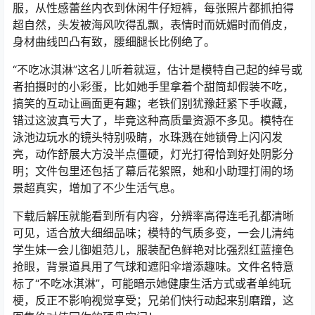
服，从性感蕾丝内衣到休闲牛仔短裤，每张照片都抓拍得
超自然，头发被海风吹得乱飘，表情时而妩媚时而俏皮，
身材曲线凹凸有致，腰细腿长比例绝了。
“不吃冰淇淋”这名儿听着就逗，估计是模特自己起的绰号或
者拍摄时的小彩蛋，比如她手里拿着个甜筒却假装不吃，
搞笑的互动让画面更有趣；老铁们别犹豫赶紧下手收藏，
错过这波真亏大了，毕竟这种高质量资源不多见。模特在
泳池边玩水的镜头特别吸睛，水珠溅在她锁骨上闪闪发
亮，动作舒展大方没半点僵硬，灯光打得恰到好处阴影分
明；文件包里还包括了幕后花絮照，她和小助理打闹的场
景超真实，增加了不少生活气息。
下载后解压就能看到所有内容，分辨率高得连毛孔都清晰
可见，适合放大细细品味；模特的气质多变，一会儿清纯
学生妹一会儿御姐范儿，服装配色鲜艳对比强烈红蓝撞色
抢眼，背景道具用了气球和遮阳伞增添趣味。文件名特意
标了“不吃冰淇淋”，可能暗示她健康生活方式或者单纯玩
梗，反正不影响视觉享受；兄弟们快行动起来别磨蹭，这