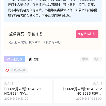
任何个人或组织，在未征得本站同意时，禁止复制、盗用、采集、
发布本站内容到任何网站、书籍等各类媒体平台。如若本站内容侵
犯了原著者的合法权益，可联系我们进行处理。
点点赞赏，手留余香
给TA打赏
还没有人赞赏，快来当第一个赞赏的人吧！
0
0
海报分享
收藏
不吃冰淇淋
秀人网
秀人网
[Xiuren秀人网]2024.12.11
[Xiuren秀人网]2024.12.12
NO.9584 梦心玥
NO.9586 软软酱
[91+1P/784MB]
[64+1P/581MB]
2025-6-5 9:53:00
2025-6-5 19:53:00