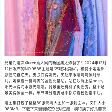
兄弟们这次Xiuren秀人网的新图集太炸裂了！2024年12月
12日发布的NO.9585主题是“不吃冰淇淋”，模特小姐姐那
颜值简直逆天，皮肤白得发光，笑起来眼睛弯弯像月牙
儿；她穿着一身清爽的蓝色比基尼，站在沙滩上摆pose，
阳光照得海水波光粼粼，背景里还有椰子树摇曳，整个场
景美得像画一样，细节满分连脚趾甲都涂着粉色指甲油。
这图集打包了整整89张高清大图加一张封面照，文件大小
983MB，下载下来慢慢欣赏绝对过瘾；模特换了好几套衣