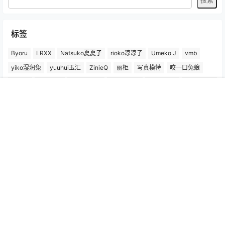
标签
Byoru
LRXX
Natsuko夏夏子
rioko凉凉子
Umeko J
vmb
yiko湿润兔
yuuhui玉汇
ZinieQ
丽柜
写真模特
咬一口兔娘
唐安琪
喵糖印画
奈汐酱Nice
妲己_Toxic
安然anran
小仓千代w
尤蜜荟
徐莉芝Booty
微密圈
抖娘-利世
日奈娇
星之迟迟
首页
专题
认证
搜索
菜单
我的
杏子Yada
杨晨晨Yome
林星阑
桜井宁宁
梦心玥
水淼aqua
洛璃LoLiSAMA
爱尤物(尤果网)
王雨纯
王馨瑶yanni
白银81
神楽坂真冬
秀人网
精选单套
芝芝Booty
蠢沫沫
语画界
陆萱萱
雅拉伊
雨波_HaneAme
鱼子酱Fish
Copyright © 2026
秀人写真_秀人网王雨纯、杨晨晨、周于希、朱可儿等，高清
模特图片作品集！
查询 28 次，耗时 0.4363 秒