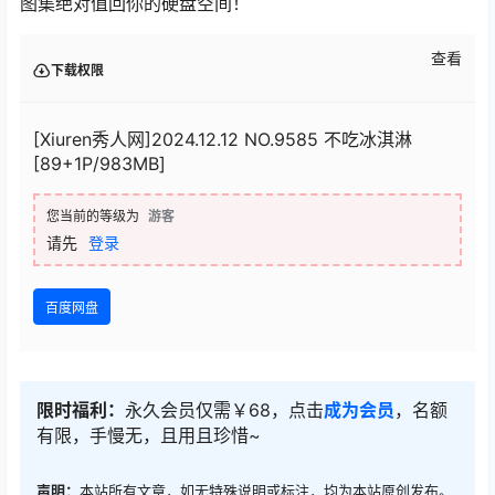
图集绝对值回你的硬盘空间！
查看
下载权限
[Xiuren秀人网]2024.12.12 NO.9585 不吃冰淇淋
[89+1P/983MB]
您当前的等级为
游客
请先
登录
百度网盘
限时福利：
永久会员仅需￥68，点击
成为会员
，名额
有限，手慢无，且用且珍惜~
声明：
本站所有文章，如无特殊说明或标注，均为本站原创发布。