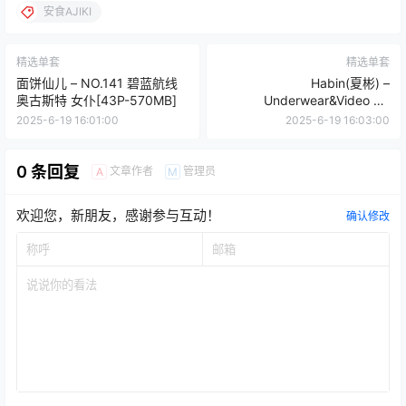
安食AJIKI
精选单套
精选单套
面饼仙儿 – NO.141 碧蓝航线
Habin(夏彬) –
奥古斯特 女仆[43P-570MB]
Underwear&Video 05
[70P+2V／1.51GB]
2025-6-19 16:01:00
2025-6-19 16:03:00
0 条回复
文章作者
管理员
A
M
欢迎您，新朋友，感谢参与互动！
确认修改