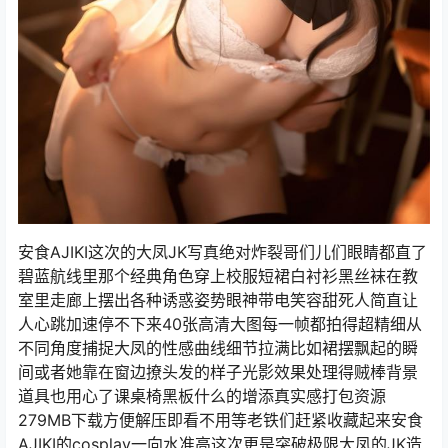
安食AJIKI这次的大凤JK写真绝对炸裂哥们儿们眼睛都直了
碧蓝航线里那个经典角色穿上校服短裙白衬衫黑丝袜在教
室里走廊上摆出各种诱惑姿势眼神带电笑容甜死人简直让
人心跳加速停不下来40张高清大图每一帧都拍得超精细从
不同角度捕捉大凤的性感曲线细节拉满比如裙摆飘起的瞬
间或者她靠在窗边撩头发的样子光影效果处理得贼棒背景
道具也用心了课桌椅黑板什么的增添真实感打包资源
279MB下载方便解压即看不用等老铁们赶紧收藏起来安食
AJIKI的cosplay一向水准高这次更是突破极限大凤的JK造