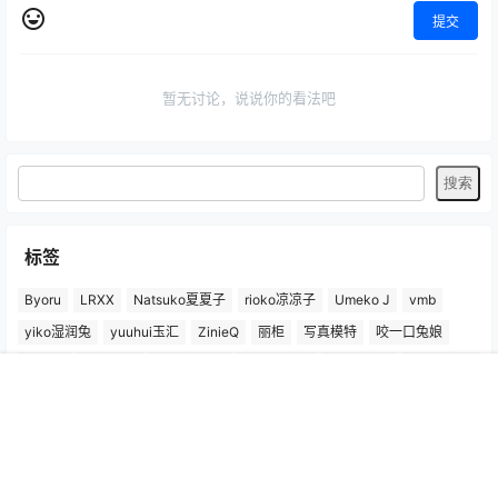
提交
暂无讨论，说说你的看法吧
标签
Byoru
LRXX
Natsuko夏夏子
rioko凉凉子
Umeko J
vmb
yiko湿润兔
yuuhui玉汇
ZinieQ
丽柜
写真模特
咬一口兔娘
唐安琪
喵糖印画
奈汐酱Nice
妲己_Toxic
安然anran
小仓千代w
尤蜜荟
徐莉芝Booty
微密圈
抖娘-利世
日奈娇
星之迟迟
首页
专题
认证
搜索
菜单
我的
杏子Yada
杨晨晨Yome
林星阑
桜井宁宁
梦心玥
水淼aqua
洛璃LoLiSAMA
爱尤物(尤果网)
王雨纯
王馨瑶yanni
白银81
神楽坂真冬
秀人网
精选单套
芝芝Booty
蠢沫沫
语画界