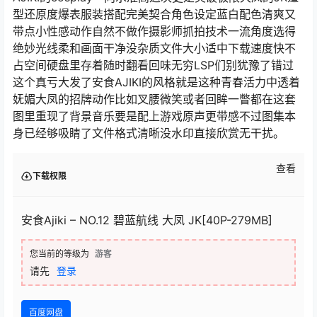
型还原度爆表服装搭配完美契合角色设定蓝白配色清爽又
带点小性感动作自然不做作摄影师抓拍技术一流角度选得
绝妙光线柔和画面干净没杂质文件大小适中下载速度快不
占空间硬盘里存着随时翻看回味无穷LSP们别犹豫了错过
这个真亏大发了安食AJIKI的风格就是这种青春活力中透着
妩媚大凤的招牌动作比如叉腰微笑或者回眸一瞥都在这套
图里重现了背景音乐要是配上游戏原声更带感不过图集本
身已经够吸睛了文件格式清晰没水印直接欣赏无干扰。
查看
下载权限
安食Ajiki – NO.12 碧蓝航线 大凤 JK[40P-279MB]
您当前的等级为
游客
请先
登录
百度网盘