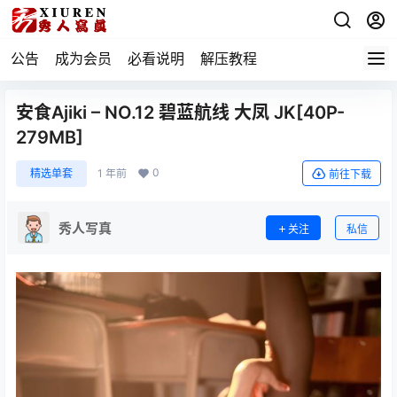
公告
成为会员
必看说明
解压教程
安食Ajiki – NO.12 碧蓝航线 大凤 JK[40P-
279MB]
0
精选单套
1 年前
前往下载
秀人写真
关注
私信