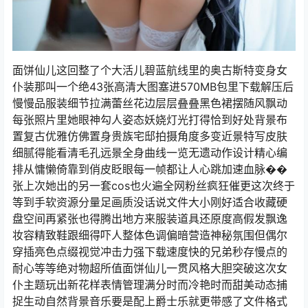
面饼仙儿这回整了个大活儿碧蓝航线里的奥古斯特变身女
仆装那叫一个绝43张高清大图塞进570MB包里下载解压后
慢慢品服装细节拉满蕾丝花边层层叠叠黑色裙摆随风飘动
每张照片里她眼神勾人姿态妖娆灯光打得恰到好处背景布
置复古优雅仿佛置身贵族宅邸拍摄角度多变近景特写皮肤
细腻得能看清毛孔远景全身曲线一览无遗动作设计精心编
排从慵懒倚靠到俏皮眨眼每一帧都让人心跳加速血脉��
张上次她出的另一套cos也火遍全网粉丝疯狂催更这次终于
等到手软资源分量足画质没话说文件大小刚好适合收藏硬
盘空间再紧张也得腾出地方来服装道具还原度高假发飘逸
妆容精致鞋跟细得吓人整体色调偏暗营造神秘氛围但偶尔
穿插亮色点缀视觉冲击力强下载速度快的兄弟秒存慢点的
耐心等等绝对物超所值面饼仙儿一贯风格大胆突破这次女
仆主题玩出新花样表情管理满分时而冷艳时而甜美动态捕
捉生动自然背景音乐要是配上爵士乐就更带感了文件格式