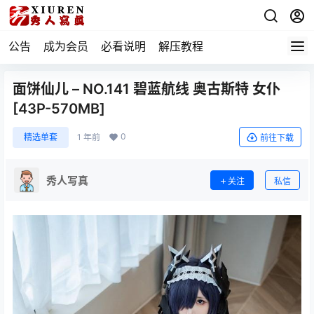
公告
成为会员
必看说明
解压教程
面饼仙儿 – NO.141 碧蓝航线 奥古斯特 女仆
[43P-570MB]
0
精选单套
1 年前
前往下载
秀人写真
关注
私信