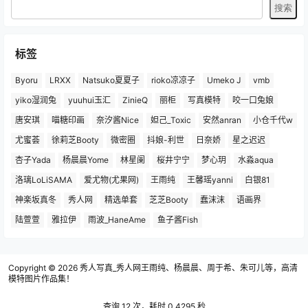
标签
Byoru
LRXX
Natsuko夏夏子
rioko凉凉子
Umeko J
vmb
yiko湿润兔
yuuhui玉汇
ZinieQ
丽柜
写真模特
咬一口兔娘
唐安琪
喵糖印画
奈汐酱Nice
妲己_Toxic
安然anran
小仓千代w
尤蜜荟
徐莉芝Booty
微密圈
抖娘-利世
日奈娇
星之迟迟
杏子Yada
杨晨晨Yome
林星阑
桜井宁宁
梦心玥
水淼aqua
洛璃LoLiSAMA
爱尤物(尤果网)
王雨纯
王馨瑶yanni
白银81
神楽坂真冬
秀人网
精选单套
芝芝Booty
蠢沫沫
语画界
陆萱萱
雅拉伊
雨波_HaneAme
鱼子酱Fish
Copyright © 2026
秀人写真_秀人网王雨纯、杨晨晨、周于希、朱可儿等，高清
模特图片作品集！
查询 12 次，耗时 0.4295 秒