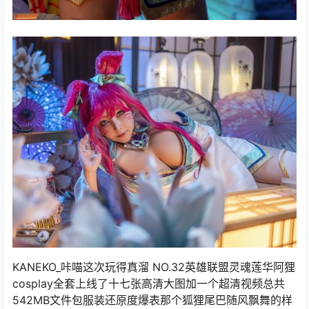
KANEKO_咔喵这次玩得真溜 NO.32英雄联盟灵魂莲华阿狸
cosplay全套上线了十七张高清大图加一个超清视频总共
542MB文件包服装还原度爆表那个狐狸尾巴随风飘舞的样