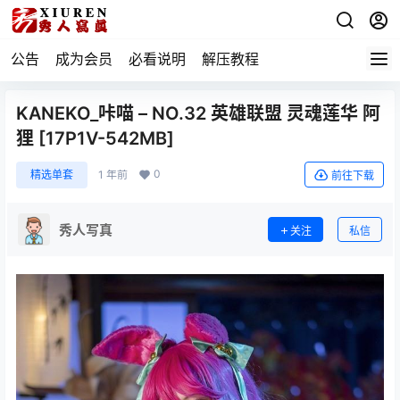
公告
成为会员
必看说明
解压教程
KANEKO_咔喵 – NO.32 英雄联盟 灵魂莲华 阿
狸 [17P1V-542MB]
0
精选单套
1 年前
前往下载
秀人写真
关注
私信