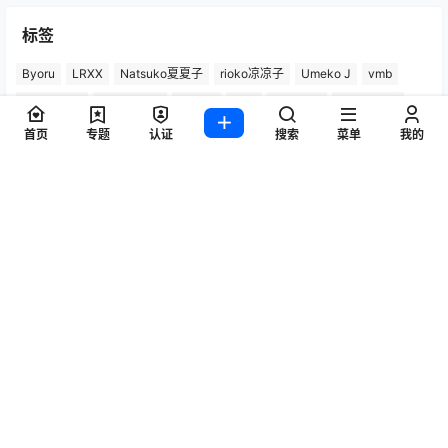
标签
Byoru
LRXX
Natsuko夏夏子
rioko凉凉子
Umeko J
vmb
yiko湿润兔
yuuhui玉汇
ZinieQ
丽柜
写真模特
咬一口兔娘
唐安琪
喵糖印画
奈汐酱Nice
妲己_Toxic
安然anran
小仓千代w
首页
专题
认证
搜索
菜单
我的
尤蜜荟
徐莉芝Booty
微密圈
抖娘-利世
日奈娇
星之迟迟
杏子Yada
杨晨晨Yome
林星阑
桜井宁宁
梦心玥
水淼aqua
洛璃LoLiSAMA
爱尤物(尤果网)
王雨纯
王馨瑶yanni
白银81
神楽坂真冬
秀人网
精选单套
芝芝Booty
蠢沫沫
语画界
陆萱萱
雅拉伊
雨波_HaneAme
鱼子酱Fish
Copyright © 2026
秀人写真_秀人网王雨纯、杨晨晨、周于希、朱可儿等，高清
模特图片作品集！
查询 32 次，耗时 0.5997 秒