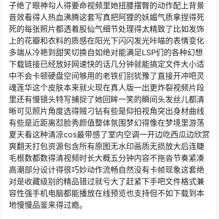
子绝了眼神勾人得要命视频里她扭腰摆臀的动作配上背景
音效看得人热血沸腾这套写真把阿狸的妖媚气质拿捏得死
死的每张照片都透着股仙气细节处理得太精致了比如发饰
上的花瓣和衣料的质感在阳光下闪闪发光咔喵的表情变化
多端从冷艳到甜笑切换自如绝对能满足LSP们的各种幻想
下载链接已经放好网速快的话几分钟就能搞定文件大小适
中不会卡顿硬盘空间够用的老铁们别犹豫了直接开冲吧灵
魂莲华这个皮肤本来就火现在真人版一出更炸裂视频片段
里还有慢镜头特写捕捉了她回眸一笑的瞬间头发丝儿都清
晰可见照片角度选得贼刁钻有些是仰拍视角突出身材曲线
有些是近距离怼脸秀颜值整体氛围梦幻得像在梦境里游荡
夏天看这种清凉cos最带感了室内空调一开边吃西瓜边欣赏
爽翻天打包资源包含所有原图无水印画质无损放大后连睫
毛根数都数得清视频时长大概五分钟内容不拖沓节奏紧凑
高潮部分设计得很巧妙动作流畅自然没有卡帧现象这套绝
对是收藏级别的精品错过就亏大了赶紧下手吧文件格式兼
容性强手机电脑都能播放在线预览也支持但不如下载到本
地慢慢品鉴来得过瘾。