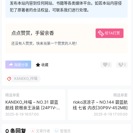
发布本站内容到任何网站、书籍等各类媒体平台。如若本站内容侵
犯了原著者的合法权益，可联系我们进行处理。
点点赞赏，手留余香
给TA打赏
还没有人赞赏，快来当第一个赞赏的人吧！
0
0
海报分享
收藏
KANEKO_咔喵
精选单套
精选单套
KANEKO_咔喵 – NO.31 碧蓝
rioko凉凉子 – NO.144 碧蓝航
航线 欧根亲王泳装 [24P1V-
线 七省 内衣[30P9V-452MB]
248MB]
2025-6-19 16:57:00
2025-6-19 17:05:00
0 条回复
文章作者
管理员
A
M