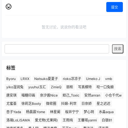
提交
暂无讨论，说说你的看法吧
标签
Byoru
LRXX
Natsuko夏夏子
rioko凉凉子
Umeko J
vmb
yiko湿润兔
yuuhui玉汇
ZinieQ
丽柜
写真模特
咬一口兔娘
唐安琪
喵糖印画
奈汐酱Nice
妲己_Toxic
安然anran
小仓千代w
尤蜜荟
徐莉芝Booty
微密圈
抖娘-利世
日奈娇
星之迟迟
杏子Yada
杨晨晨Yome
林星阑
桜井宁宁
梦心玥
水淼aqua
洛璃LoLiSAMA
爱尤物(尤果网)
王雨纯
王馨瑶yanni
白银81