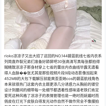
rioko凉凉子又出大招了这回的NO.144碧蓝航线七省内衣系
列简直炸裂兄弟们准备好舔屏吧30张高清写真每张都拍得
贼精致凉凉子那身材穿上七省的蕾丝内衣曲线毕露无遗看
得人血脉��张尤其是那些视频片段9段动态影像加起来
452MB的大包下载解压就能爽歪歪她cos的碧蓝航线角色
本来就很热门这套内衣主题更添几分诱惑力从胸前的镂空
设计到腰间的细带每一处细节都透着性感味道老铁们肯定
爱死这种风格了凉凉子的表情管理也是一绝时而妩媚时而
俏皮在灯光下皮肤白得发光动作自然不做作完全不像摆拍