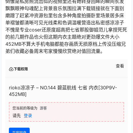
倒像是私房照流出似的视频里还有她转身回眸的瞬间长发
飘飘眼神勾魂配上背景音乐氛围拉满下载链接就在下面别
磨蹭了赶紧冲资源包里包含多种角度拍摄卧室场景居多床
单褶皱都清晰可见光线柔和色调温暖营造出私密感凉凉子
不愧是专业coser还原度超高把七省那股御姐范儿拿捏死死
的前几期作品也火但这期内衣主题绝对更劲爆文件大小
452MB不算大手机电脑都能存画质无损原档上传没压缩兄
弟们收藏必备周末宅家慢慢欣赏绝对值回流量。
查看
下载权限
rioko凉凉子 – NO.144 碧蓝航线 七省 内衣[30P9V-
452MB]
您当前的等级为
游客
请先
登录
百度网盘