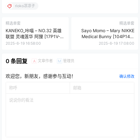
rioko凉凉子
精选单套
精选单套
KANEKO_咔喵 – NO.32 英雄
Sayo Momo – Mary NIKKE
联盟 灵魂莲华 阿狸 [17P1V-
Medical Bunny [104P14V-
542MB]
0.99GB]
2025-6-19 16:58:00
2025-6-19 17:08:00
0 条回复
文章作者
管理员
A
M
欢迎您，新朋友，感谢参与互动！
确认修改