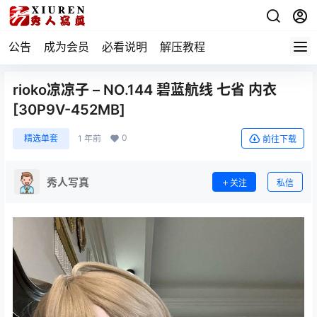
公告
成为会员
必看说明
解压教程
rioko凉凉子 – NO.144 碧蓝航线 七省 内衣
[30P9V-452MB]
0
精选单套
1 年前
前往下载
秀人写真
关注
私信