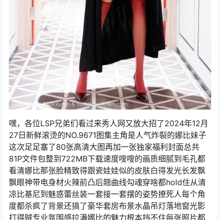
嘿，各位LSP兄弟们看过来秀人网又放大招了2024年12月
27日新鲜滚烫的NO.9671图集主角是人气炸裂的娜比妹子
这次足足塞了80张高清大图再加一张独家福利封面总共
81P文件包整到722MB下载速度嗖嗖的画质细腻到毛孔都
看清娜比那张脸精致得跟瓷娃娃似的皮肤白得发光长发飘
飘眼神带电身材火辣前凸后翘曲线勾魂穿啥都hold住从清
凉比基尼到魅惑蕾丝装一套接一套摆的姿势撩死人每个角
度都杀疯了背景还搞了豪华套房布景水晶吊灯落地窗光影
打得贼专业氛围感拉满娜比的魅力根本挡不住每张照片都