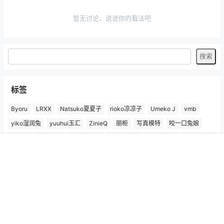
暂无讨论，说说你的看法吧
标签
Byoru
LRXX
Natsuko夏夏子
rioko凉凉子
Umeko J
vmb
yiko湿润兔
yuuhui玉汇
ZinieQ
丽柜
写真模特
咬一口兔娘
唐安琪
喵糖印画
奈汐酱Nice
妲己_Toxic
安然anran
小仓千代w
尤蜜荟
徐莉芝Booty
微密圈
抖娘-利世
日奈娇
星之迟迟
首页
专题
认证
搜索
菜单
我的
杏子Yada
杨晨晨Yome
林星阑
桜井宁宁
梦心玥
水淼aqua
洛璃LoLiSAMA
爱尤物(尤果网)
王雨纯
王馨瑶yanni
白银81
神楽坂真冬
秀人网
精选单套
芝芝Booty
蠢沫沫
语画界
陆萱萱
雅拉伊
雨波_HaneAme
鱼子酱Fish