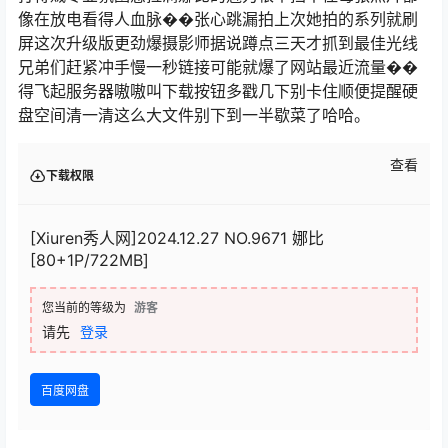
像在放电看得人血脉��张心跳漏拍上次她拍的系列就刷
屏这次升级版更劲爆摄影师据说蹲点三天才抓到最佳光线
兄弟们赶紧冲手慢一秒链接可能就爆了网站最近流量��
得飞起服务器嗷嗷叫下载按钮多戳几下别卡住顺便提醒硬
盘空间清一清这么大文件别下到一半歇菜了哈哈。
查看
下载权限
[Xiuren秀人网]2024.12.27 NO.9671 娜比
[80+1P/722MB]
您当前的等级为
游客
请先
登录
百度网盘