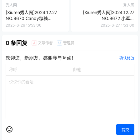
秀人网
秀人网
[Xiuren秀人网]2024.12.27
[Xiuren秀人网]2024.12.27
NO.9670 Candy糖糖
NO.9672 小逗逗
[78+1P/777MB]
[80+1P/792MB]
2025-6-26 15:53:00
2025-6-27 1:53:00
0 条回复
文章作者
管理员
A
M
欢迎您，新朋友，感谢参与互动！
确认修改
提交