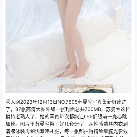
秀人网2023年12月13日NO.7805苏曼兮写真集新鲜出炉
了，87张高清大图外加一张封面总共700MB，苏曼兮这位
模特老熟人了，她的写真每次都能让LSP们眼前一亮心跳
加速。图片里苏曼兮换了好几套造型，从性感蕾丝内衣到
清凉泳装再到优雅晚礼服，每一张都拍得精致细腻光影效