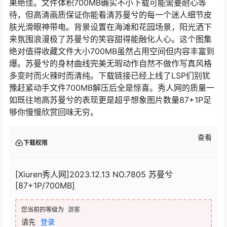
果绝佳。文件体积700MB确实不小下载可能需要耐心等
待，但高清画质保证你能看清苏曼兮的每一个迷人细节皮
肤光滑眼神带电。背景设置在海滩和花园场景，阳光洒下
来氛围浪漫极了苏曼兮的笑容甜得能融化人心。这个图集
绝对值得收藏文件大小700MB虽然占用空间但内容丰富到
爆。苏曼兮的身材曲线完美无瑕动作自然不做作写真风格
多变时而火辣时而清纯。下载链接已经上线了LSP们别犹
豫赶紧动手文件700MB解压后全是惊喜。秀人网的质量一
如既往地高苏曼兮的表现更是超乎想象图片数量87+1P足
够你慢慢欣赏回味无穷。
查看
下载权限
[Xiuren秀人网]2023.12.13 NO.7805 苏曼兮
[87+1P/700MB]
您当前的等级为
游客
请先
登录