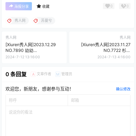
0
0
海报分享
收藏
秀人网
苏曼兮
秀人网
秀人网
[Xiuren秀人网]2023.12.29
[Xiuren秀人网]2023.11.27
NO.7890 幼幼
NO.7722 杉菜
[80+1P/644MB]
[73+1P/686MB]
2024-7-12 13:16:00
2024-7-13 4:16:00
0 条回复
文章作者
管理员
A
M
欢迎您，新朋友，感谢参与互动！
确认修改