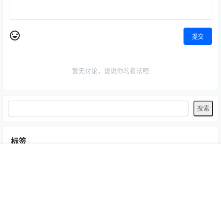
提交
暂无讨论，说说你的看法吧
标签
Byoru
LRXX
Natsuko夏夏子
rioko凉凉子
Umeko J
vmb
首页
专题
认证
搜索
菜单
我的
yiko湿润兔
yuuhui玉汇
ZinieQ
丽柜
写真模特
咬一口兔娘
唐安琪
喵糖印画
奈汐酱Nice
妲己_Toxic
安然anran
小仓千代w
尤蜜荟
徐莉芝Booty
微密圈
抖娘-利世
日奈娇
星之迟迟
杏子Yada
杨晨晨Yome
林星阑
桜井宁宁
梦心玥
水淼aqua