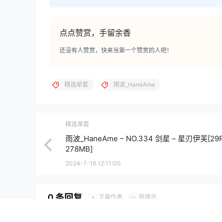
点点赞赏，手留余香
还没有人赞赏，快来当第一个赞赏的人吧！
精选单套
雨波_HaneAme
精选单套
雨波_HaneAme – NO.334 剑星 – 星刃伊芙[29
278MB]
2024-7-16 12:11:00
0 条回复
文章作者
管理员
A
M