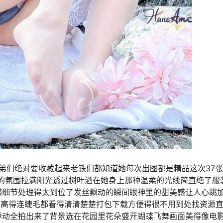
爱恋兄弟们绝对要收藏起来老铁们都知道她每次出图都是精品这次37
夏的氛围拉满阳光透过树叶洒在她身上那种温柔的光线简直绝了服
感细节处理得太到位了发丝飘动的瞬间眼神里的甜美感让人心跳
率高得连睫毛都看得清清楚楚打包下载方便得很不用到处找资源
的悸动全拍出来了背景选在花园里花朵盛开蝴蝶飞舞画面美得像电