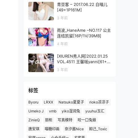
青豆客 – 2017.06.22 白喵儿
[49+1P161M]
3 年前
雨波_HaneAme –NO.117 公主
连结凯留[16P/1V/39MB]
4 年前
[XIUREN秀人网]2022.01.25
VOL.4511 王馨瑶yanni[61+1
P／572MB]
3 年前
标签
Byoru
LRXX
Natsuko夏夏子
rioko凉凉子
Umeko J
vmb
yiko湿润兔
yuuhui玉汇
ZinieQ
丽柜
写真模特
咬一口兔娘
唐安琪
喵糖印画
奈汐酱Nice
妲己_Toxic
安然anran
小仓千代w
尤蜜荟