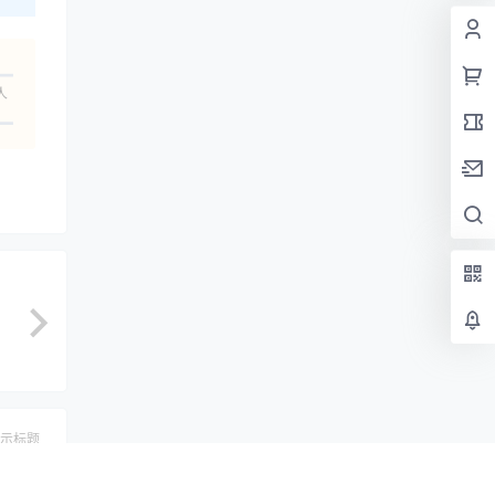
人
示标题