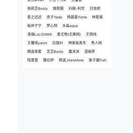
徐莉芝Booty
微密圈
抖娘-利世
日奈娇
星之迟迟
杏子Yada
杨晨晨Yome
林星阑
桜井宁宁
梦心玥
水淼aqua
洛璃LoLiSAMA
爱尤物(尤果网)
王雨纯
王馨瑶yanni
白银81
神楽坂真冬
秀人网
精选单套
芝芝Booty
蠢沫沫
语画界
陆萱萱
雅拉伊
雨波_HaneAme
鱼子酱Fish