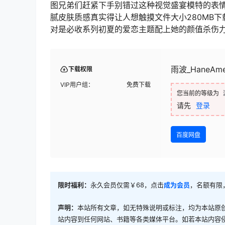
图兄弟们赶紧下手别错过这种视觉盛宴模特的表
腻皮肤质感真实得让人想触摸文件大小280MB下
对是必收系列初夏的爱恋主题配上她的颜值杀伤
雨波_HaneAme
下载权限
VIP用户组：
免费下载
您当前的等级为
请先
登录
百度网盘
限时福利：
永久会员仅需￥68，点击
成为会员
，名额有限
声明：
本站所有文章，如无特殊说明或标注，均为本站原
站内容到任何网站、书籍等各类媒体平台。如若本站内容