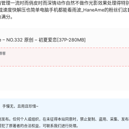
情管理一流时而俏皮时而深情动作自然不做作光影效果处理得特
载速度快解压也简单电脑手机都能看雨波_HaneAme的粉丝们这
力满分。
 – NO.332 原创 – 初夏爱恋[37P-280MB]
游客
，手慢无，且用且珍惜~
创发布。任何个人或组织，在未征得本站同意时，禁止复制、盗用、采集、发布
侵犯了原著者的合法权益，可联系我们进行处理。