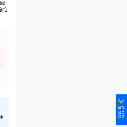
别细
套绝
解锁
会员
本
权限