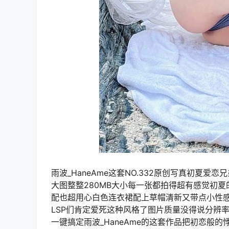
雨波_HaneAme这套NO.332原创写真初夏
大图整整280MB大小每一张都拍得超有感觉初
配也超用心白色连衣裙配上草帽清新又带点小性
LSP们肯定爱死这种风格了图片质量没得说分辨
一键搞定雨波_HaneAme的这套作品把初恋般