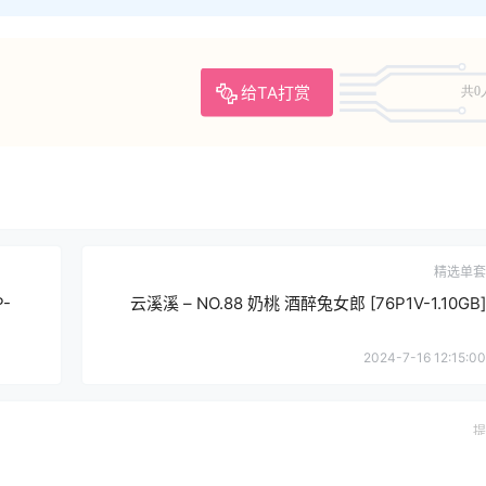
给TA打赏
共0
精选单套
P-
云溪溪 – NO.88 奶桃 酒醉兔女郎 [76P1V-1.10GB]
2024-7-16 12:15:00
提