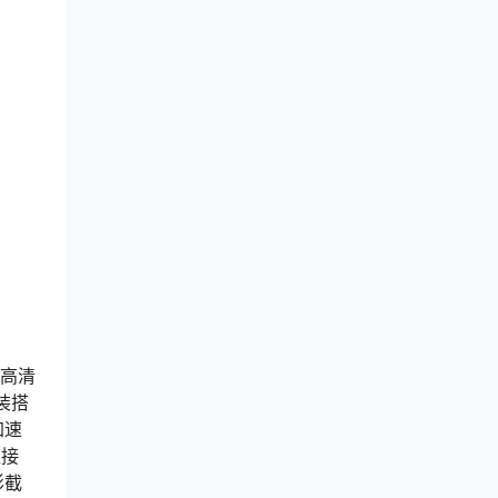
张高清
装搭
加速
直接
影截