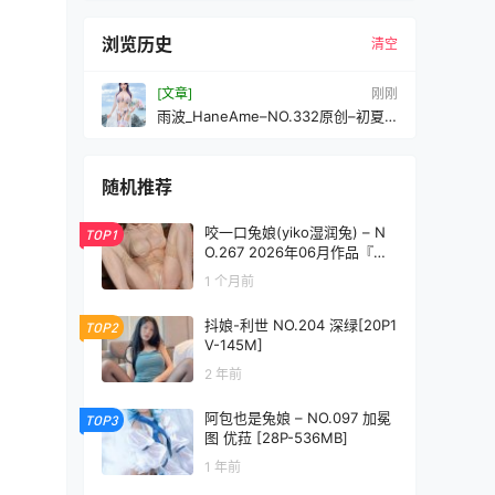
浏览历史
清空
[文章]
刚刚
雨波_HaneAme–NO.332原创–初夏
爱恋[37P-280MB]
随机推荐
咬一口兔娘(yiko湿润兔) – N
TOP1
O.267 2026年06月作品『大
小姐的思春期』 [121P3V-1.55
1 个月前
GB]
抖娘-利世 NO.204 深绿[20P1
TOP2
V-145M]
2 年前
阿包也是兔娘 – NO.097 加冕
TOP3
图 优菈 [28P-536MB]
1 年前