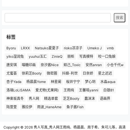
标签
Byoru
LRXX
Natsuko夏夏子
rioko凉凉子
Umeko J
vmb
yiko湿润兔
yuuhui玉汇
ZinieQ
丽柜
写真模特
咬一口兔娘
唐安琪
喵糖印画
奈汐酱Nice
妲己_Toxic
安然anran
小仓千代w
尤蜜荟
徐莉芝Booty
微密圈
抖娘-利世
日奈娇
星之迟迟
杏子Yada
杨晨晨Yome
林星阑
桜井宁宁
梦心玥
水淼aqua
洛璃LoLiSAMA
爱尤物(尤果网)
王雨纯
王馨瑶yanni
白银81
神楽坂真冬
秀人网
精选单套
芝芝Booty
蠢沫沫
语画界
陆萱萱
雅拉伊
雨波_HaneAme
鱼子酱Fish
Copyright © 2026
秀人写真_秀人网王雨纯、杨晨晨、周于希、朱可儿等，高清