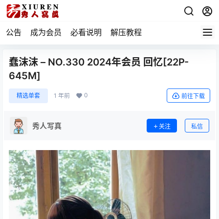
公告
成为会员
必看说明
解压教程
蠢沫沫 – NO.330 2024年会员 回忆[22P-
645M]
0
精选单套
1 年前
前往下载
秀人写真
关注
私信