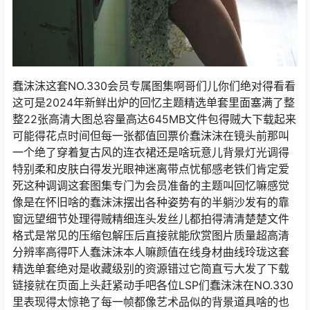
蠢沫沫这套NO.330会员专属图集啊哥们儿你们绝对得看看
这可是2024年新鲜出炉的回忆主题精选单套里面塞满了整
整22张高清大图总容量高达645MB文件包得贼大下载起来
可能得花点时间但每一张都值回票价蠢沫沫在镜头前那叫
一个绝了穿着复古风的连衣裙还是啥玩意儿背景灯光调得
特别柔和皮肤白得发光眼神迷离带点忧郁感老铁们肯定爱
死这种调调这套图集专门为会员准备的主题叫回忆嘛感觉
像是在怀旧啥的蠢沫沫摆出各种姿势有的半躺沙发有的靠
窗远望细节处理得贼精细连头发丝儿都拍得清清楚楚文件
格式是常见的压缩包解压后直接就能欣赏图片质量超高清
分辨率高得吓人蠢沫沫本人嘛颜值在线身材曲线玲珑这套
精选单套绝对是收藏级别的资源错过它简直亏大发了下载
链接就在页面上头赶紧动手吧各位LSP们蠢沫沫在NO.330
里表现得太惊艳了每一帧都像艺术品似的背景道具啥的也