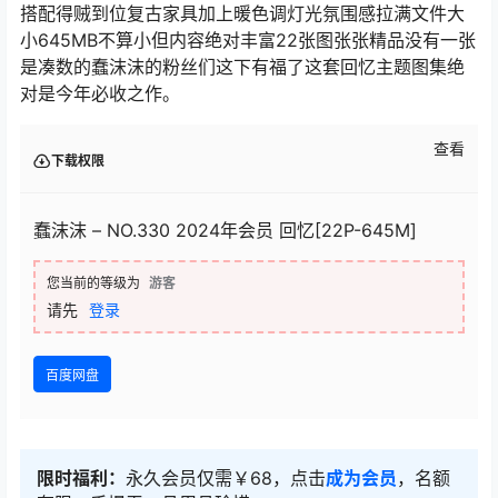
搭配得贼到位复古家具加上暖色调灯光氛围感拉满文件大
小645MB不算小但内容绝对丰富22张图张张精品没有一张
是凑数的蠢沫沫的粉丝们这下有福了这套回忆主题图集绝
对是今年必收之作。
查看
下载权限
蠢沫沫 – NO.330 2024年会员 回忆[22P-645M]
您当前的等级为
游客
请先
登录
百度网盘
限时福利：
永久会员仅需￥68，点击
成为会员
，名额