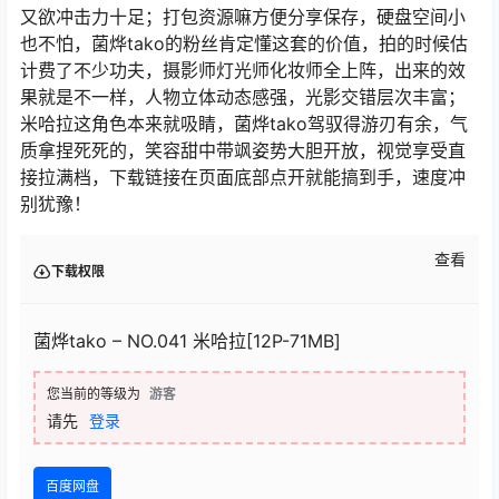
又欲冲击力十足；打包资源嘛方便分享保存，硬盘空间小
也不怕，菌烨tako的粉丝肯定懂这套的价值，拍的时候估
计费了不少功夫，摄影师灯光师化妆师全上阵，出来的效
果就是不一样，人物立体动态感强，光影交错层次丰富；
米哈拉这角色本来就吸睛，菌烨tako驾驭得游刃有余，气
质拿捏死死的，笑容甜中带飒姿势大胆开放，视觉享受直
接拉满档，下载链接在页面底部点开就能搞到手，速度冲
别犹豫！
查看
下载权限
菌烨tako – NO.041 米哈拉[12P-71MB]
您当前的等级为
游客
请先
登录
百度网盘