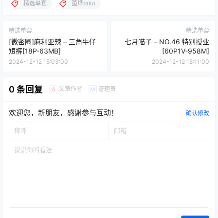
精选单套
菌烨tako
精选单套
精选单套
[微密圈]麻利亚辣 – 三角牛仔
七月喵子 – NO.46 特别授业
短裤[18P-63MB]
[60P1V-958M]
2024-12-12 15:03:00
2024-12-12 15:11:00
0 条回复
文章作者
管理员
A
M
欢迎您，新朋友，感谢参与互动！
确认修改