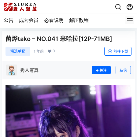
公告
成为会员
必看说明
解压教程
菌烨tako – NO.041 米哈拉[12P-71MB]
0
精选单套
1 年前
前往下载
秀人写真
关注
私信