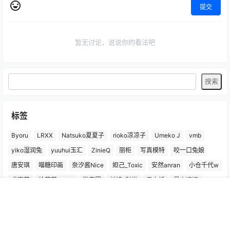
提交
暂无讨论，说说你的看法吧
标签
Byoru
LRXX
Natsuko夏夏子
rioko凉凉子
Umeko J
vmb
yiko湿润兔
yuuhui玉汇
ZinieQ
丽柜
写真模特
咬一口兔娘
唐安琪
喵糖印画
奈汐酱Nice
妲己_Toxic
安然anran
小仓千代w
尤蜜荟
徐莉芝Booty
微密圈
抖娘-利世
日奈娇
星之迟迟
杏子Yada
杨晨晨Yome
林星阑
桜井宁宁
梦心玥
水淼aqua
首页
专题
认证
搜索
菜单
我的
洛璃LoLiSAMA
爱尤物(尤果网)
王雨纯
王馨瑶yanni
白银81
神楽坂真冬
秀人网
精选单套
芝芝Booty
蠢沫沫
语画界