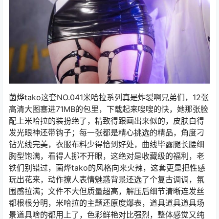
菌烨tako这套NO.041米哈拉系列真是炸裂啊兄弟们，12张
高清大图塞进71MB的包里，下载起来嗖嗖的快，她那张脸
配上米哈拉的装扮绝了，精致得跟画出来似的，皮肤白得
发光眼神还带钩子；每一张都是精心挑选的精品，角度刁
钻光线完美，衣服布料少得恰到好处，曲线毕露腿长腰细
胸型饱满，看得人挪不开眼，这绝对是收藏级的福利，老
铁们别错过，菌烨tako的风格向来火辣，这套更是把性感
玩出花来，动作撩人表情魅惑背景还选了个复古调调，氛
围感拉满；文件不大但质量超高，解压后细节清晰连发丝
都根根分明，米哈拉的主题还原度爆表，道具道具道具场
景道具啥的都用上了，色彩鲜艳对比强烈，整体感觉又纯