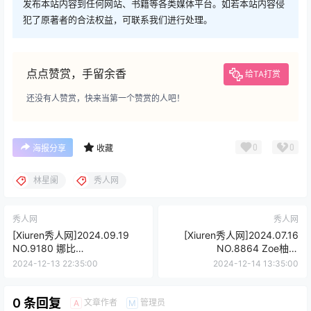
发布本站内容到任何网站、书籍等各类媒体平台。如若本站内容侵
犯了原著者的合法权益，可联系我们进行处理。
点点赞赏，手留余香
给TA打赏
还没有人赞赏，快来当第一个赞赏的人吧！
0
0
海报分享
收藏
林星阑
秀人网
秀人网
秀人网
[Xiuren秀人网]2024.09.19
[Xiuren秀人网]2024.07.16
NO.9180 娜比
NO.8864 Zoe柚柚
[83+1P/669MB]
[80+1P/694MB]
2024-12-13 22:35:00
2024-12-14 13:35:00
0 条回复
文章作者
管理员
A
M