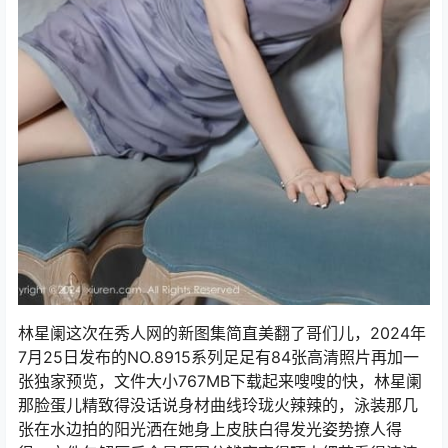
林星阑这次在秀人网的新图集简直美翻了哥们儿，2024年
7月25日发布的NO.8915系列足足有84张高清照片再加一
张独家预览，文件大小767MB下载起来嗖嗖的快，林星阑
那脸蛋儿精致得没话说身材曲线玲珑火辣辣的，泳装那几
张在水边拍的阳光洒在她身上皮肤白得发光姿势撩人得