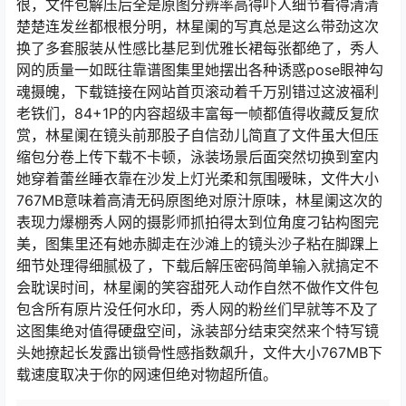
很，文件包解压后全是原图分辨率高得吓人细节看得清清
楚楚连发丝都根根分明，林星阑的写真总是这么带劲这次
换了多套服装从性感比基尼到优雅长裙每张都绝了，秀人
网的质量一如既往靠谱图集里她摆出各种诱惑pose眼神勾
魂摄魄，下载链接在网站首页滚动着千万别错过这波福利
老铁们，84+1P的内容超级丰富每一帧都值得收藏反复欣
赏，林星阑在镜头前那股子自信劲儿简直了文件虽大但压
缩包分卷上传下载不卡顿，泳装场景后面突然切换到室内
她穿着蕾丝睡衣靠在沙发上灯光柔和氛围暧昧，文件大小
767MB意味着高清无码原图绝对原汁原味，林星阑这次的
表现力爆棚秀人网的摄影师抓拍得太到位角度刁钻构图完
美，图集里还有她赤脚走在沙滩上的镜头沙子粘在脚踝上
细节处理得细腻极了，下载后解压密码简单输入就搞定不
会耽误时间，林星阑的笑容甜死人动作自然不做作文件包
包含所有原片没任何水印，秀人网的粉丝们早就等不及了
这图集绝对值得硬盘空间，泳装部分结束突然来个特写镜
头她撩起长发露出锁骨性感指数飙升，文件大小767MB下
载速度取决于你的网速但绝对物超所值。