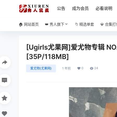
公告
成为会员
必看说明
🏠 网站首页
👑 秀人旗下
📁 精选单套
💎 合集打
[Ugirls尤果网]爱尤物专辑 N
[35P/118MB]
0
24
爱尤物(尤果网)
1 年前