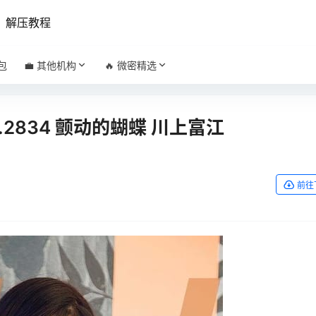
解压教程
包
💼 其他机构
🔥 微密精选
O.2834 颤动的蝴蝶 川上富江
前往