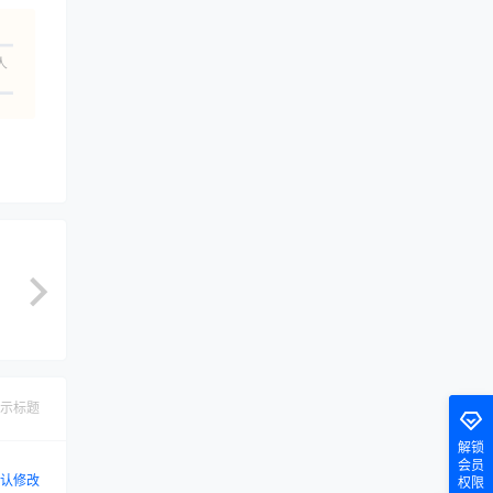
人
示标题
解锁
会员
认修改
权限