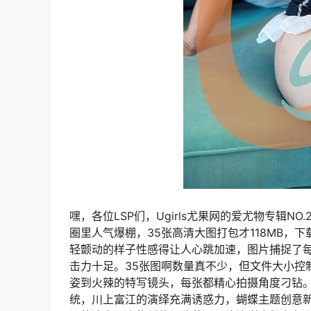
嘿，各位LSP们，Ugirls尤果网的爱尤物专辑N
圈里人气爆棚，35张高清大图打包才118MB
轻颤动的样子性感得让人心跳加速，图片捕捉了
击力十足。35张图啊数量真不少，但文件大小控
姿到火辣的特写镜头，每张都精心拍摄角度刁钻。
统，川上富江的演绎充满诱惑力，蝴蝶主题创意新