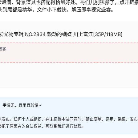
彩饱满，背景道具也搭配得恰到好处。哥们儿别犹豫了，点开链
头到尾都是精华，文件小下载快，解压即享视觉盛宴。
网]爱尤物专辑 NO.2834 颤动的蝴蝶 川上富江[35P/118MB]
游客
，手慢无，且用且珍惜~
创发布。任何个人或组织，在未征得本站同意时，禁止复制、盗用、采集、发布
侵犯了原著者的合法权益，可联系我们进行处理。