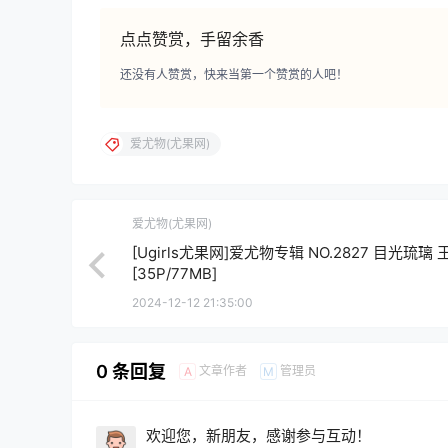
点点赞赏，手留余香
还没有人赞赏，快来当第一个赞赏的人吧！
爱尤物(尤果网)
爱尤物(尤果网)
[Ugirls尤果网]爱尤物专辑 NO.2827 目光琉璃
[35P/77MB]
2024-12-12 21:35:00
0 条回复
文章作者
管理员
A
M
欢迎您，新朋友，感谢参与互动！