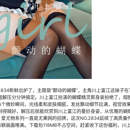
O.2834新鲜出炉了，主题是“颤动的蝴蝶”，主角川上富江这妹子
，下载解压分分钟搞定。川上富江扮演的蝴蝶精灵那身装扮绝了，翅
每个微妙瞬间，光线柔和皮肤细腻，发丝飘动细节拉满，视觉效
制得贼好，解压后就能欣赏到川上富江的曼妙身姿，从优雅的蝴
爱尤物系列一直是尤果网的招牌，这次NO.2834延续了高质量
颖画面唯美。下载包118MB不占空间，赶紧收下这份福利，川