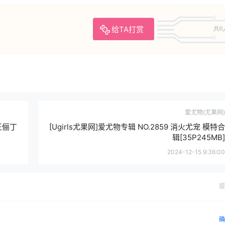
给TA打赏
共0
爱尤物(尤果网)
 王俪丁
[Ugirls尤果网]爱尤物专辑 NO.2859 消火尤宠 模特合
辑[35P245MB]
2024-12-15 9:36:00
提
确