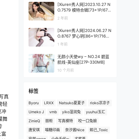
[Xiuren秀人网]2023.10.27 N
O.7579 模特合辑[73+1P/671
MB]
2 年前
[Xiuren秀人网]2024.06.27 N
O.8767 梦心玥[86+1P/716M
B]
1 年前
无颜小天使wy – NO.24 碧蓝
航线-英仙座[27P-330MB]
10 个月前
标签
在写真
Byoru
LRXX
Natsuko夏夏子
rioko凉凉子
膀轻
果冲
Umeko J
vmb
yiko湿润兔
yuuhui玉汇
蝶舞
ZinieQ
丽柜
写真模特
咬一口兔娘
传
唐安琪
喵糖印画
奈汐酱Nice
妲己_Toxic
上富
安然anran
小仓千代w
尤蜜荟