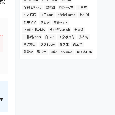
接就
徐莉芝Booty
微密圈
抖娘-利世
日奈娇
星之迟迟
杏子Yada
杨晨晨Yome
林星阑
桜井宁宁
梦心玥
水淼aqua
洛璃LoLiSAMA
爱尤物(尤果网)
王雨纯
王馨瑶yanni
白银81
神楽坂真冬
秀人网
精选单套
芝芝Booty
蠢沫沫
语画界
陆萱萱
雅拉伊
雨波_HaneAme
鱼子酱Fish
本