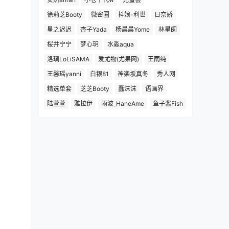
徐莉芝Booty
微密圈
抖娘-利世
日奈娇
星之迟迟
杏子Yada
杨晨晨Yome
林星阑
桜井宁宁
梦心玥
水淼aqua
洛璃LoLiSAMA
爱尤物(尤果网)
王雨纯
王馨瑶yanni
白银81
神楽坂真冬
秀人网
精选单套
芝芝Booty
蠢沫沫
语画界
陆萱萱
雅拉伊
雨波_HaneAme
鱼子酱Fish