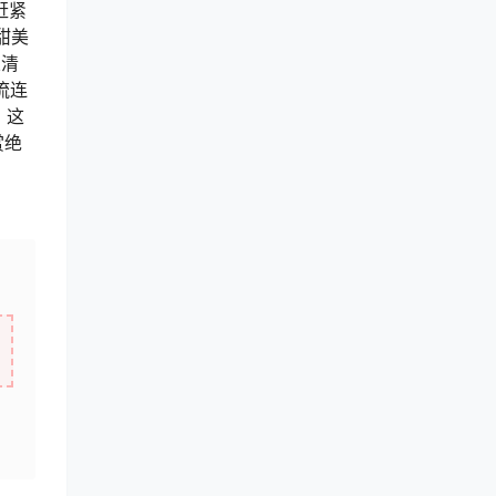
赶紧
甜美
从清
流连
，这
赏绝
，