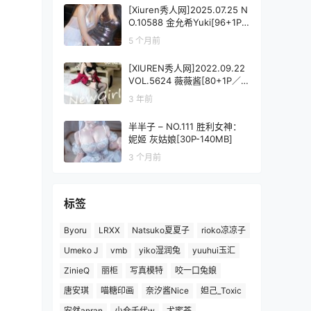
[Xiuren秀人网]2025.07.25 N
O.10588 金允希Yuki[96+1P/
1.13GB]
5 个月前
[XIUREN秀人网]2022.09.22
VOL.5624 薇薇酱[80+1P／7
91MB]
3 年前
半半子 – NO.111 胜利女神：
妮姬 灰姑娘[30P-140MB]
3 个月前
标签
Byoru
LRXX
Natsuko夏夏子
rioko凉凉子
Umeko J
vmb
yiko湿润兔
yuuhui玉汇
ZinieQ
丽柜
写真模特
咬一口兔娘
唐安琪
喵糖印画
奈汐酱Nice
妲己_Toxic
安然anran
小仓千代w
尤蜜荟