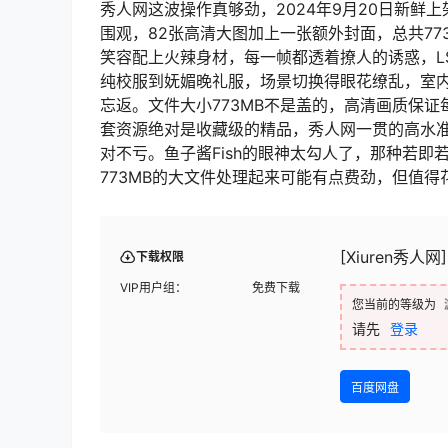
秀人网这波操作真够劲，2024年9月20日新鲜上架
围观，82张高清大图加上一张额外封面，总共77
笑容配上火辣身材，每一帧都透着撩人的诱惑，L
纯校服到妩媚晚礼服，场景切换得眼花缭乱，室内
忘返。文件大小773MB不是盖的，高清画质保证
套资源绝对是收藏级的精品，秀人网一贯的高水准
对不亏。鱼子酱Fish的眼神太勾人了，那种若
773MB的大文件处理起来可能有点费劲，但值得
[Xiuren秀人网]
下载权限
VIP用户组：
免费下载
您当前的等级为
请先
登录
百度网盘