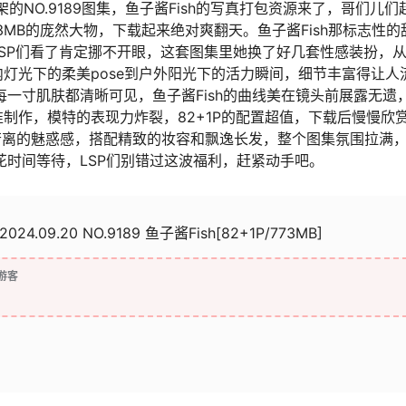
的NO.9189图集，鱼子酱Fish的写真打包资源来了，哥们儿们
3MB的庞然大物，下载起来绝对爽翻天。鱼子酱Fish那标志性的
SP们看了肯定挪不开眼，这套图集里她换了好几套性感装扮，
灯光下的柔美pose到户外阳光下的活力瞬间，细节丰富得让人
每一寸肌肤都清晰可见，鱼子酱Fish的曲线美在镜头前展露无遗
制作，模特的表现力炸裂，82+1P的配置超值，下载后慢慢欣
即若离的魅惑感，搭配精致的妆容和飘逸长发，整个图集氛围拉满
花时间等待，LSP们别错过这波福利，赶紧动手吧。
2024.09.20 NO.9189 鱼子酱Fish[82+1P/773MB]
游客