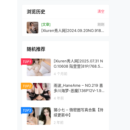
浏览历史
清空
[文章]
刚刚
[Xiuren秀人网]2024.09.20NO.9189
鱼子酱Fish[82+1P/773MB]
随机推荐
[Xiuren秀人网]2025.07.31 N
TOP1
O.10608 陆萱萱[81P/768.55
MB]
4 个月前
雨波_HaneAme – NO.219 喜
TOP2
多川海梦-恶魔[136P12V-1.95
GB]
4 年前
猪小七 – 微密圈写真合集【持
TOP3
续更新中】
2 年前