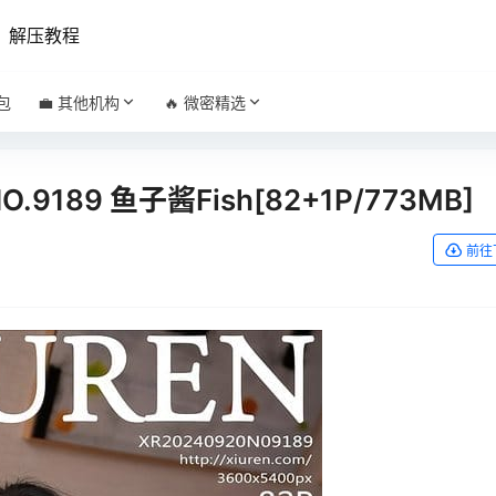
解压教程
包
💼 其他机构
🔥 微密精选
NO.9189 鱼子酱Fish[82+1P/773MB]
前往