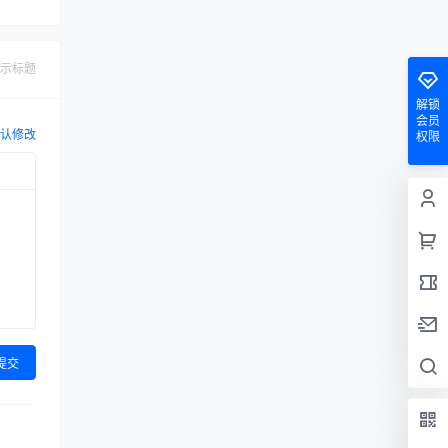
示标题
解锁
会员
认修改
权限
提交