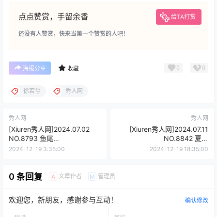
点点赞赏，手留余香
给TA打赏
还没有人赞赏，快来当第一个赞赏的人吧！
0
0
海报分享
收藏
徐若兮
秀人网
秀人网
秀人网
[Xiuren秀人网]2024.07.02
[Xiuren秀人网]2024.07.11
NO.8793 鱼尾
NO.8842 夏竹
fish[80+1P/706MB]
[83+1P/727MB]
2024-12-19 3:35:00
2024-12-19 18:35:00
0 条回复
文章作者
管理员
A
M
欢迎您，新朋友，感谢参与互动！
确认修改