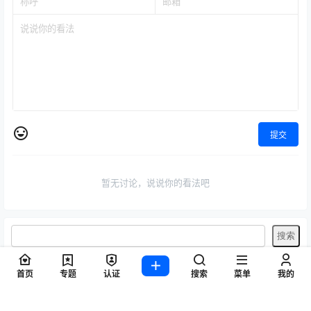
提交
暂无讨论，说说你的看法吧
首页
专题
认证
搜索
菜单
我的
标签
Byoru
LRXX
Natsuko夏夏子
rioko凉凉子
Umeko J
vmb