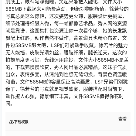
肌肤上，眼神勾魂摄魄，笑起来能把人融化，文件大小
585MB下载起来可能费点劲，但绝对物超所值，徐若兮的
写真总是这么惊艳，这次姿势更火辣，服装设计更挑逗，
细节处理得细腻入微，每一帧都像艺术品，秀人网的资源
就是靠谱，这图集打包资源让你一次看个够，她的长发飘
飘配上红唇，动作自然不做作，背景道具也精心布置，文
件包585MB够大吧，LSP们赶紧动手收藏，徐若兮的魅力
无人能挡，皮肤光滑如丝，腰肢纤细，腿长逆天，这次的
拍摄角度更刁钻，光线运用绝妙，文件大小585MB不是盖
的，下载完慢慢欣赏，秀人网出品必属精品，这妹子气质
出众，表情多变，从清纯到性感无缝切换，背景色调温暖
和谐，文件585MB的容量保证高清画质，LSP兄弟们别犹
豫了，徐若兮的写真就是视觉盛宴，服装搭配时尚前卫，
动作撩人心弦，背景细节丰富，文件585MB值得你花时
间。
查看
下载权限