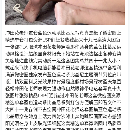
冲田花老师这套蓝色运动系比基尼写真真是绝了微密圈上
精选单套打包资源LSP们赶紧收藏起来十九张高清大图每
一张都抓人眼球冲田花老师穿着那件紧身的蓝色比基尼运
动风格设计超级显身材阳光下她站在泳池边摆出各种姿势
笑容灿烂曲线完美动感十足这套图集总共四十一兆大小下
载起来飞快手机电脑都能看冲田花老师这套精选单套福利
满满微密圈独家发布蓝色运动系比基尼主题细节到位肩带
设计精致面料反光效果棒背景是度假村场景绿树蓝天氛围
轻松冲田花老师表现力强动作自然眼神带电这套写真十九
张图片张张精品LSP们别错过冲田花老师这套微密圈资源
精选单套蓝色运动系比基尼系列打包方便解压即看文件不
大四十一兆存储不占空间冲田花老师这套图集蓝色运动系
比基尼穿在她身上活力四射沙滩上奔跑跳跃画面动态感强
阳光洒在身上皮肤光泽细腻这套精选单套微密圈出品质量