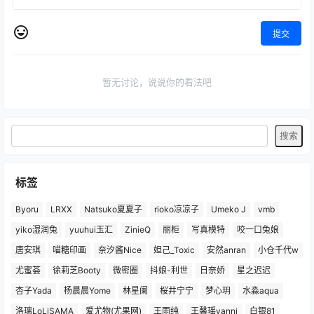
提交
暂无讨论，说说你的看法吧
标签
Byoru
LRXX
Natsuko夏夏子
rioko凉凉子
Umeko J
vmb
yiko湿润兔
yuuhui玉汇
ZinieQ
丽柜
写真模特
咬一口兔娘
唐安琪
喵糖印画
奈汐酱Nice
妲己_Toxic
安然anran
小仓千代w
尤蜜荟
徐莉芝Booty
微密圈
抖娘-利世
日奈娇
星之迟迟
杏子Yada
杨晨晨Yome
林星阑
桜井宁宁
梦心玥
水淼aqua
洛璃LoLiSAMA
爱尤物(尤果网)
王雨纯
王馨瑶yanni
白银81