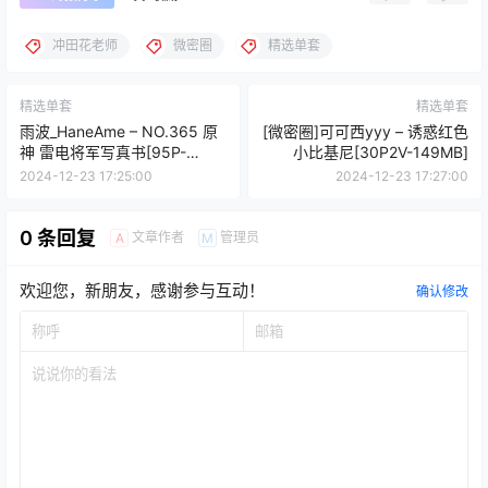
冲田花老师
微密圈
精选单套
精选单套
精选单套
雨波_HaneAme – NO.365 原
[微密圈]可可西yyy – 诱惑红色
神 雷电将军写真书[95P-
小比基尼[30P2V-149MB]
650MB]
2024-12-23 17:25:00
2024-12-23 17:27:00
0 条回复
文章作者
管理员
A
M
欢迎您，新朋友，感谢参与互动！
确认修改