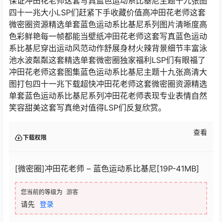
保证冲田花老师这套写真蓝色运动系比基尼主题十九张图
四十一兆大小LSP们赶紧下手收藏价值高冲田花老师这套
微密圈资源精选单套蓝色运动系比基尼系列图片清晰度高
色彩鲜艳每一帧都能当壁纸冲田花老师这套写真蓝色运动
系比基尼穿出运动风范动作舒展身材火辣背景细节丰富泳
池水波粼粼这套精选单套微密圈独家福利LSP们有眼福了
冲田花老师这套图集蓝色运动系比基尼主题十九张高清大
图打包四十一兆下载超快冲田花老师这套微密圈资源精选
单套蓝色运动系比基尼系列冲田花老师表现专业表情自然
笑容甜美这套写真绝对值得LSP们反复欣赏。
查看
下载权限
[微密圈]冲田花老师 – 蓝色运动系比基尼[19P-41MB]
您当前的等级为
游客
请先
登录