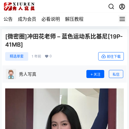
公告
成为会员
必看说明
解压教程
[微密圈]冲田花老师 – 蓝色运动系比基尼[19P-
41MB]
0
精选单套
1 年前
前往下载
秀人写真
关注
私信