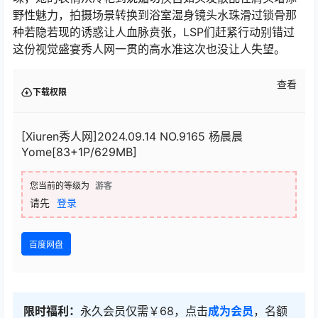
野性魅力，拍摄场景转换到浴室湿身镜头水珠滑过锁骨那
种若隐若现的诱惑让人血脉贲张，LSP们赶紧行动别错过
这份视觉盛宴秀人网一贯的高水准这次也没让人失望。
查看
下载权限
[Xiuren秀人网]2024.09.14 NO.9165 杨晨晨
Yome[83+1P/629MB]
您当前的等级为
游客
请先
登录
百度网盘
限时福利：
永久会员仅需￥68，点击
成为会员
，名额