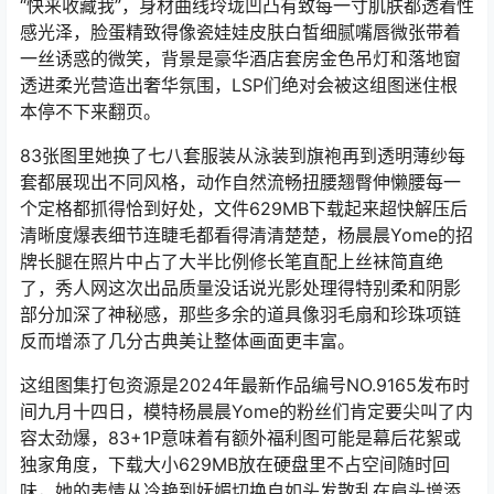
“快来收藏我”，身材曲线玲珑凹凸有致每一寸肌肤都透着性
感光泽，脸蛋精致得像瓷娃娃皮肤白皙细腻嘴唇微张带着
一丝诱惑的微笑，背景是豪华酒店套房金色吊灯和落地窗
透进柔光营造出奢华氛围，LSP们绝对会被这组图迷住根
本停不下来翻页。
83张图里她换了七八套服装从泳装到旗袍再到透明薄纱每
套都展现出不同风格，动作自然流畅扭腰翘臀伸懒腰每一
个定格都抓得恰到好处，文件629MB下载起来超快解压后
清晰度爆表细节连睫毛都看得清清楚楚，杨晨晨Yome的招
牌长腿在照片中占了大半比例修长笔直配上丝袜简直绝
了，秀人网这次出品质量没话说光影处理得特别柔和阴影
部分加深了神秘感，那些多余的道具像羽毛扇和珍珠项链
反而增添了几分古典美让整体画面更丰富。
这组图集打包资源是2024年最新作品编号NO.9165发布时
间九月十四日，模特杨晨晨Yome的粉丝们肯定要尖叫了内
容太劲爆，83+1P意味着有额外福利图可能是幕后花絮或
独家角度，下载大小629MB放在硬盘里不占空间随时回
味，她的表情从冷艳到妩媚切换自如头发散乱在肩头增添