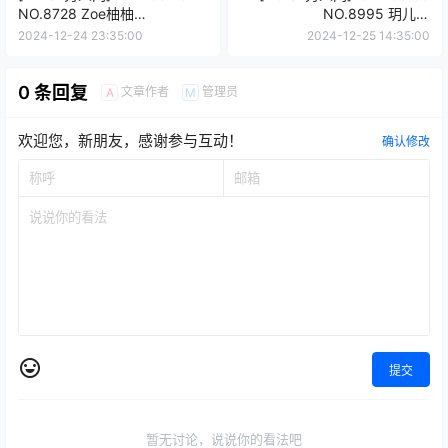
NO.8728 Zoe柚柚
NO.8995 玥儿玥
[113+1P/1.08GB]
er[70+1P/740MB]
2024-12-24 23:35:00
2024-12-25 14:35:00
0 条回复
文章作者
管理员
A
M
欢迎您，新朋友，感谢参与互动！
确认修改
提交
暂无讨论，说说你的看法吧