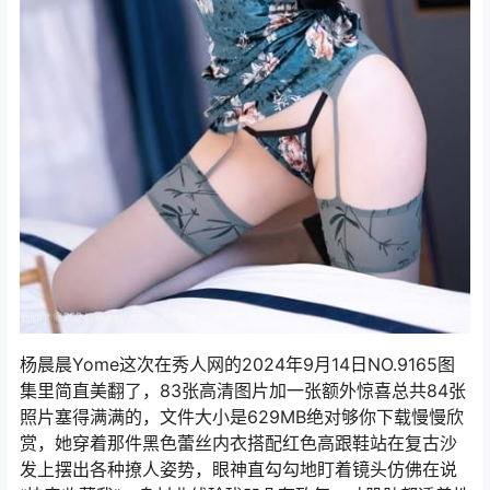
杨晨晨Yome这次在秀人网的2024年9月14日NO.9165图
集里简直美翻了，83张高清图片加一张额外惊喜总共84张
照片塞得满满的，文件大小是629MB绝对够你下载慢慢欣
赏，她穿着那件黑色蕾丝内衣搭配红色高跟鞋站在复古沙
发上摆出各种撩人姿势，眼神直勾勾地盯着镜头仿佛在说