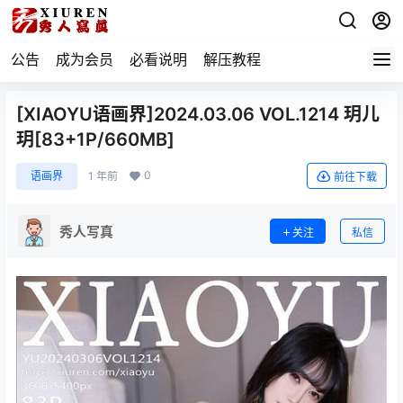
公告
成为会员
必看说明
解压教程
[XIAOYU语画界]2024.03.06 VOL.1214 玥儿
玥[83+1P/660MB]
0
语画界
1 年前
前往下载
秀人写真
关注
私信