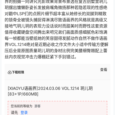
界的拍摄一向讲究光影效果背景布景选在复古别墅里玥儿
玥摆出慵懒卧姿长发披肩嘴角微扬那种若隐若现的性感绝
对戳中LSP们的点照片细节超丰富从她修长的双腿到精致
的锁骨全被镜头捕捉得淋漓尽致语画界的风格就是高级又
接地气玥儿玥的表现力没话说时而甜美时而野性这套资源
值得收藏硬盘空间腾出来吧兄弟们画面质感细腻色彩饱满
每一帧都能当壁纸她的笑容甜得发腻动作自然不做作语画
界VOL.1214绝对是近期必收之作文件大小适中传输方便解
压后全是原图质量玥儿玥的身材比例完美腰细臀翘配上蕾
丝内衣视觉冲击力爆棚赶紧下手别错过。
查看
下载权限
[XIAOYU语画界]2024.03.06 VOL.1214 玥儿玥
[83+1P/660MB]
您当前的等级为
游客
请先
登录