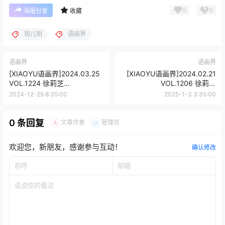
0
0
海报分享
收藏
玥儿玥
语画界
语画界
语画界
[XIAOYU语画界]2024.03.25
[XIAOYU语画界]2024.02.21
VOL.1224 徐莉芝
VOL.1206 徐莉芝
Booty[87+1P/650MB]
Booty[81+1P/641MB]
2024-12-29 8:35:00
2025-1-3 3:35:00
0 条回复
文章作者
管理员
A
M
欢迎您，新朋友，感谢参与互动！
确认修改