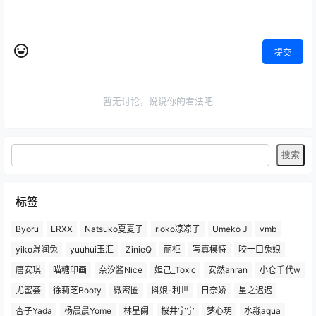
提交
暂无讨论，说说你的看法吧
标签
Byoru
LRXX
Natsuko夏夏子
rioko凉凉子
Umeko J
vmb
yiko湿润兔
yuuhui玉汇
ZinieQ
丽柜
写真模特
咬一口兔娘
唐安琪
喵糖印画
奈汐酱Nice
妲己_Toxic
安然anran
小仓千代w
尤蜜荟
徐莉芝Booty
微密圈
抖娘-利世
日奈娇
星之迟迟
杏子Yada
杨晨晨Yome
林星阑
桜井宁宁
梦心玥
水淼aqua