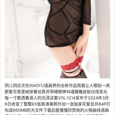
玥儿玥这次在XIAOYU语画界的全新作品简直让人眼前一亮
那套写真里她穿着丝质吊带裙眼神勾魂摄魄皮肤白得发光
每一寸都透着诱人的光泽这套VOL.1214发布于2024年3月
6日收录了整整83张高清美照外加一张独家花絮总共84P打
包成660MB的大文件下载后能慢慢欣赏她的火辣曲线语画