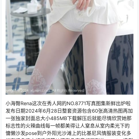
小海臀Rena这次在秀人网的NO.8771写真图集新鲜出炉啦
发布日期2024年6月28日整套资源包含60张高清热图再加
一张独家封面总大小485MB下载解压后就能尽情欣赏她那
标志性的火辣曲线每一帧都美得让人窒息从室内柔光下的
慵懒沙发pose到户外阳光沙滩上的比基尼风情服装变化多