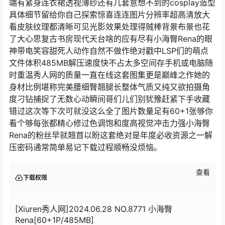
端有紧身连衣裙透视薄纱还有几套意想不到的cosplay造型
具体细节留给你自己探索惊喜连连图片分辨率超高清放大
看皮肤纹理都清晰可见光影效果处理得贼棒背景布景也花
了大心思复古书房现代天台啥的应有尽有小海臀Rena的眼
神带电笑容甜死人动作自然不做作绝对戳中LSP们的萌点
文件体积485MB解压速度快不占太多空间存手机或电脑随
时重温秀人网的质量一直在线这套图集更是巅峰之作她的
身材比例堪称完美腰细臀翘腿长整体气质又纯又欲拍摄角
度刁钻捕捉了无数心动瞬间哥们儿们别犹豫赶紧下手收藏
错过这次等下次可就没这么全了图片数量足有60+1张够你
看个够每张都精心修过色调饱和度高视觉冲击力强小海臀
Rena的粉丝早就翘首以盼这套绝对是年度必收资源之一解
压密码通常简单易记下载过程顺畅没烦恼。
查看
下载权限
[Xiuren秀人网]2024.06.28 NO.8771 小海臀
Rena[60+1P/485MB]