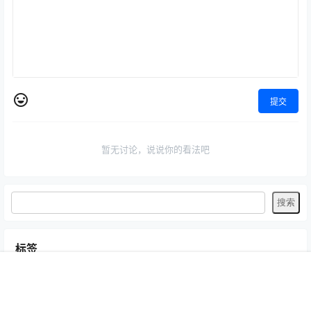
提交
暂无讨论，说说你的看法吧
标签
Byoru
LRXX
Natsuko夏夏子
rioko凉凉子
Umeko J
vmb
首页
专题
认证
搜索
菜单
我的
yiko湿润兔
yuuhui玉汇
ZinieQ
丽柜
写真模特
咬一口兔娘