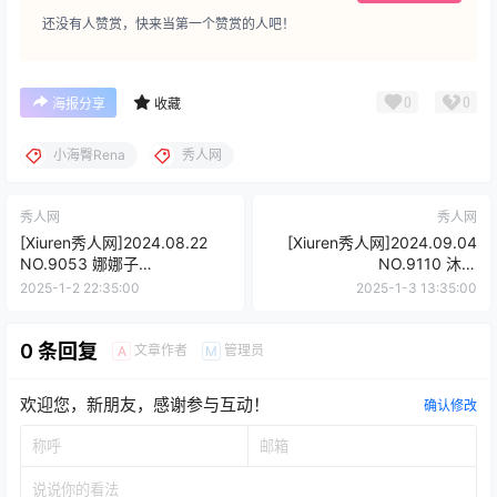
还没有人赞赏，快来当第一个赞赏的人吧！
0
0
海报分享
收藏
小海臀Rena
秀人网
秀人网
秀人网
[Xiuren秀人网]2024.08.22
[Xiuren秀人网]2024.09.04
NO.9053 娜娜子
NO.9110 沐言
yy[77+1P/701MB]
yanyan[48+1P/451MB]
2025-1-2 22:35:00
2025-1-3 13:35:00
0 条回复
文章作者
管理员
A
M
欢迎您，新朋友，感谢参与互动！
确认修改