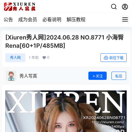
公告
成为会员
必看说明
解压教程
[Xiuren秀人网]2024.06.28 NO.8771 小海臀
Rena[60+1P/485MB]
0
秀人网
1 年前
前往下载
秀人写真
关注
私信