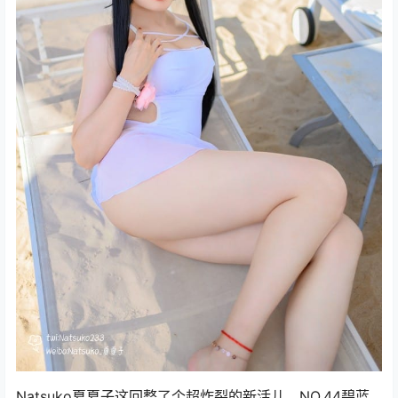
Natsuko夏夏子这回整了个超炸裂的新活儿，NO.44碧蓝