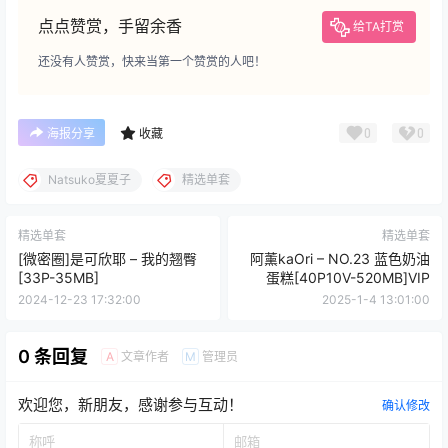
点点赞赏，手留余香
给TA打赏
还没有人赞赏，快来当第一个赞赏的人吧！
0
0
海报分享
收藏
Natsuko夏夏子
精选单套
精选单套
精选单套
[微密圈]是可欣耶 – 我的翘臀
阿薰kaOri – NO.23 蓝色奶油
[33P-35MB]
蛋糕[40P10V-520MB]VIP
2024-12-23 17:32:00
2025-1-4 13:01:00
0 条回复
文章作者
管理员
A
M
欢迎您，新朋友，感谢参与互动！
确认修改