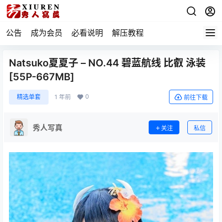
公告
成为会员
必看说明
解压教程
Natsuko夏夏子 – NO.44 碧蓝航线 比叡 泳装
[55P-667MB]
0
精选单套
1 年前
前往下载
秀人写真
关注
私信