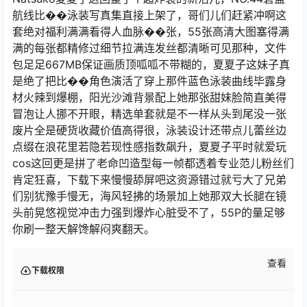
航线比��泳装写真集直接上架了，哥们儿们赶紧冲啊这
套绝对福利满满看得人血脉��张，55张高清大图塞得满
满的每张都精修过细节拉满连发丝都清晰可见那种，文件
包足足667MB保证画质顶呱呱不带糊的，夏夏子这妹子真
是绝了把比��角色演活了穿上那件蓝色泳装曲线毕露身
材火辣到爆棚，阳光沙滩背景配上她那张甜妹脸简直美得
冒泡让人挪不开眼，精选单套就是不一样从头到尾没一张
废片全是硬货收藏价值高得很，泳装设计还带点儿蕾丝边
点缀在浪花里若隐若现性感指数飙升，夏夏子平时就爱玩
cos这回更是拼了老命凹造型每一帧都透着专业范儿粉丝们
肯定狂喜，下载下来慢慢舔屏吧这资源错过就亏大了兄弟
们别犹豫手慢无，海风轻拂的场景加上她那双大长腿在镜
头前晃悠视觉冲击力强到爆炸心脏受不了，55P的量足够
你刷一整天解馋解闷爽翻天。
查看
下载权限