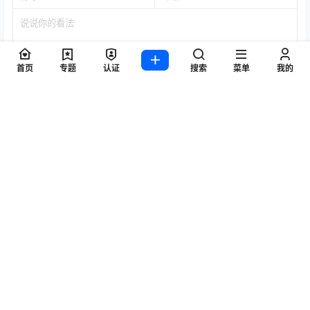
首页
专题
认证
搜索
菜单
我的
提交
暂无讨论，说说你的看法吧
标签
Byoru
LRXX
Natsuko夏夏子
rioko凉凉子
Umeko J
vmb