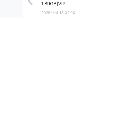
1.89GB]VIP
2025-1-4 13:02:00
0 条回复
文章作者
管理员
A
M
欢迎您，新朋友，感谢参与互动！