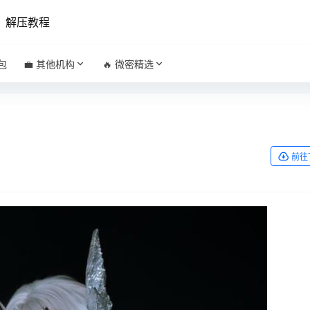
解压教程
包
💼 其他机构
🔥 微密精选
前往