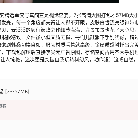
”这套精选单套写真简直是视觉盛宴，7张高清大图打包才57MB大
闪发亮，每一个角度都美得让人挪不开眼，皮肤白皙透亮眼神带
宝贝，云溪溪的颜值巅峰之作细节满满，背景布景也花了大心思
海报般精致，文件虽小但画质无损，哥们儿赶紧下手别犹豫，错
慵懒到魅惑切换自如，服装材质看着就高级，金属质感衬托出完
了，下载包解压后直接享受无广告原图，存储空间占用不大手机
都让人惊艳，这次更是突破自我玩转科幻风，动作设计流畅自然
 [7P-57MB]
游客