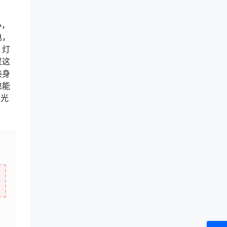
小，
电，
，灯
过这
美身
也能
，光