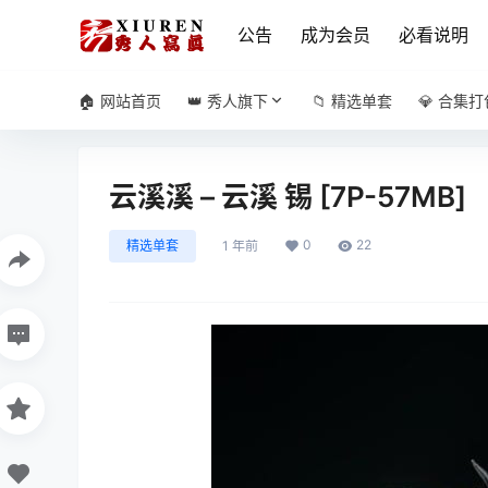
公告
成为会员
必看说明
🏠 网站首页
👑 秀人旗下
📁 精选单套
💎 合集打
云溪溪 – 云溪 锡 [7P-57MB]
0
22
精选单套
1 年前