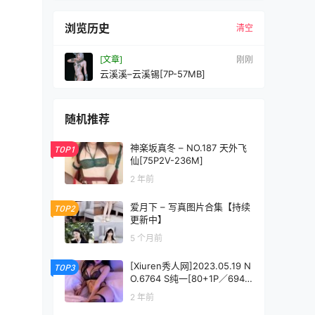
浏览历史
清空
[文章]
刚刚
云溪溪–云溪锡[7P-57MB]
随机推荐
神楽坂真冬 – NO.187 天外飞
TOP1
仙[75P2V-236M]
2 年前
爱月下 – 写真图片合集【持续
TOP2
更新中】
5 个月前
[Xiuren秀人网]2023.05.19 N
TOP3
O.6764 S纯一[80+1P／694M
B]
2 年前