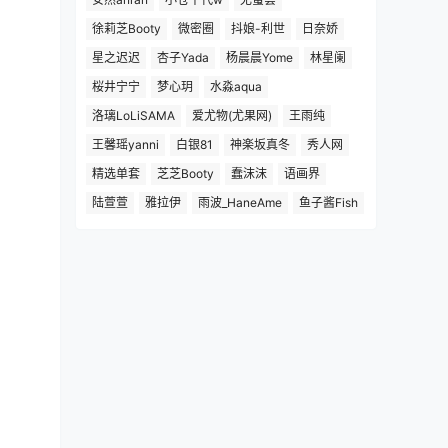
徐莉芝Booty
微密圈
抖娘-利世
日奈娇
星之迟迟
杏子Yada
杨晨晨Yome
林星阑
桜井宁宁
梦心玥
水淼aqua
洛璃LoLiSAMA
爱尤物(尤果网)
王雨纯
王馨瑶yanni
白银81
神楽坂真冬
秀人网
精选单套
芝芝Booty
蠢沫沫
语画界
陆萱萱
雅拉伊
雨波_HaneAme
鱼子酱Fish