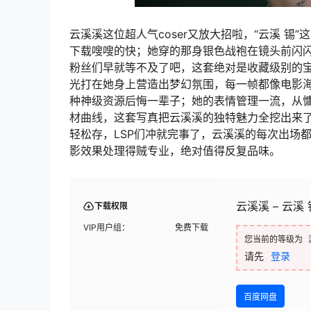
云溪溪这位超人气coser又放大招啦，“云溪 锡
下载嗖嗖的快；她穿的那身银色战袍在镜头前闪
粉丝们早就等不及了吧，这套绝对是收藏级别的
光打在她身上营造出梦幻氛围，每一帧都像电影
种神级资源后悔一辈子；她的表情管理一流，从
材曲线，这套写真把云溪溪的独特魅力全挖出来
轻松存，LSP们冲就完事了，云溪溪的每次出场
影效果处理得贼专业，绝对值得反复品味。
云溪溪 – 云溪 锡
下载权限
VIP用户组：
免费下载
您当前的等级为
请先
登录
百度网盘