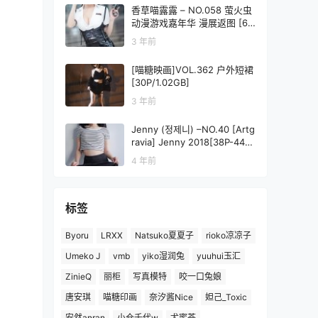
香草喵露露 – NO.058 萤火虫
动漫游戏嘉年华 漫展返图 [69
P1V-836MB]
3 年前
[喵糖映画]VOL.362 户外短裙
[30P/1.02GB]
3 年前
Jenny (정제니) –NO.40 [Artg
ravia] Jenny 2018[38P-44M
B]
4 年前
标签
Byoru
LRXX
Natsuko夏夏子
rioko凉凉子
Umeko J
vmb
yiko湿润兔
yuuhui玉汇
ZinieQ
丽柜
写真模特
咬一口兔娘
唐安琪
喵糖印画
奈汐酱Nice
妲己_Toxic
安然anran
小仓千代w
尤蜜荟