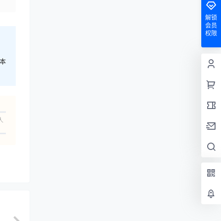
解锁
会员
权限
本
人