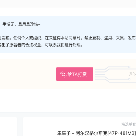
，手慢无，且用且珍惜~
创发布。任何个人或组织，在未征得本站同意时，禁止复制、盗用、采集、发布
侵犯了原著者的合法权益，可联系我们进行处理。
给TA打赏
共0
精选单套
-
隼隼子 – 阿尔汉格尔斯克[47P-481MB]