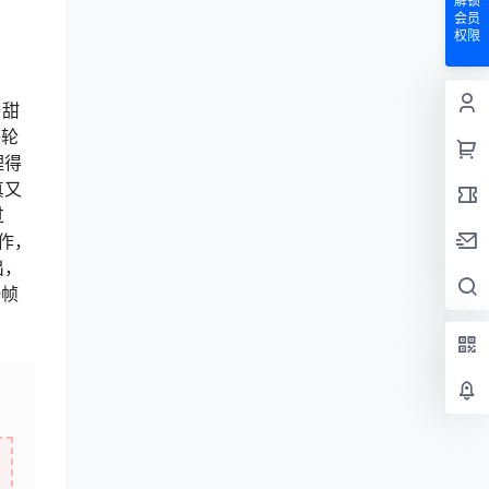
解锁
会员
权限
日甜
美轮
理得
真又
过
作，
出，
一帧