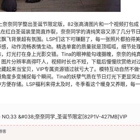
拉上奈奈同学整出圣诞节限定版，82张高清图片和一个视频打包成
妖媚劲儿在红白圣诞装里简直炸裂，奈奈同学的清纯笑容又添了几分节
飘飞背景超有氛围。LSP们这下可赚翻了，每一张照片都拍得
带感，动作流畅表情生动。精选单套的质量就是顶呱呱，细节处
，灯光打在身上光影交错。Tina的眼神能勾魂摄魄，奈奈的纯
。图片分辨率高得吓人，视频时长也不短，下载后慢慢欣赏绝对
藏起来当宝贝，VIP专属资源错过就亏大了。模特互动自然不做
角度多变捕捉每个瞬间。Tina的妖孽气质在节日灯光下更显突
方便存储。LSP福利来得太及时，冬季看这个暖身又养眼，每
 NO.33 &#038;奈奈同学_圣诞节限定[82P1V-427MB]VIP
游客