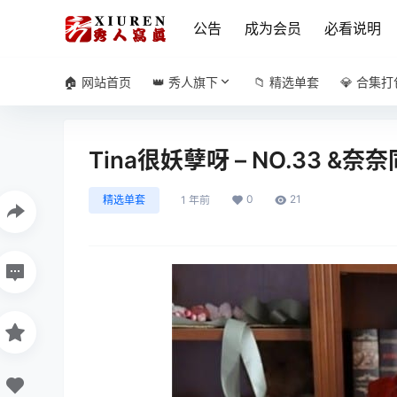
公告
成为会员
必看说明
🏠 网站首页
👑 秀人旗下
📁 精选单套
💎 合集打
Tina很妖孽呀 – NO.33 &奈
0
21
精选单套
1 年前