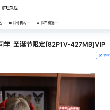
解压教程
包
💼 其他机构
🔥 微密精选
奈同学_圣诞节限定[82P1V-427MB]VIP
前往