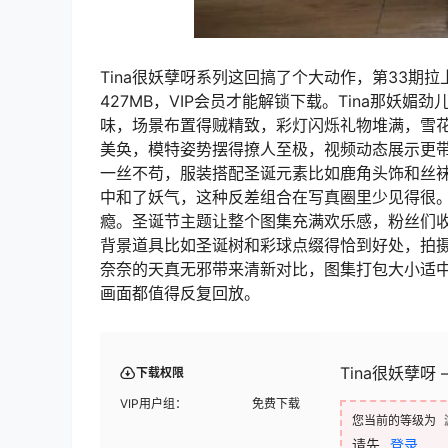
Tina很妖孽呀系列这回搞了个大动作，第33期
427MB，VIP会员才能解锁下载。Tina那
味，场景布置得贼精致，彩灯闪烁礼物堆满，雪花
美奂，模特姿势摆得撩人至极，视频动态展示更
一丝不苟，服装搭配圣诞元素比如鹿角头饰和丝袜
中和了妖气，这种反差组合在写真圈里少见得很
瘾。圣诞节主题让整个图集充满欢乐感，粉丝们收
背景道具比如圣诞树和彩球点缀得恰到好处，拍摄
奈奈的天真无邪带来清新对比，图集打包大小适中
画面都值得反复回放。
Tina很妖孽呀 –
下载权限
VIP用户组：
免费下载
您当前的等级为
请先
登录