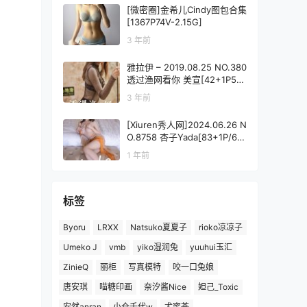
[微密圈]金希儿Cindy图包合集
[1367P74V-2.15G]
3 年前
雅拉伊 – 2019.08.25 NO.380
透过渔网看你 美宣[42+1P515
M]
3 年前
[Xiuren秀人网]2024.06.26 N
O.8758 杏子Yada[83+1P/677
MB]
1 年前
标签
Byoru
LRXX
Natsuko夏夏子
rioko凉凉子
Umeko J
vmb
yiko湿润兔
yuuhui玉汇
ZinieQ
丽柜
写真模特
咬一口兔娘
唐安琪
喵糖印画
奈汐酱Nice
妲己_Toxic
安然anran
小仓千代w
尤蜜荟