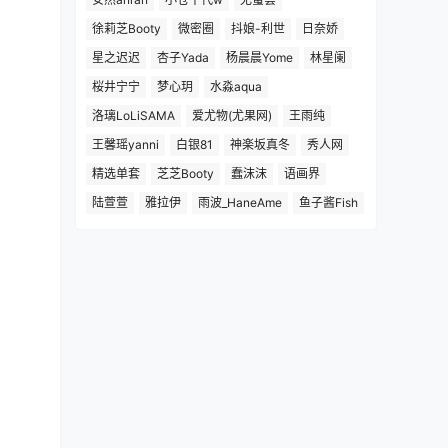
徐莉芝Booty
微密圈
抖娘-利世
日奈娇
星之迟迟
杏子Yada
杨晨晨Yome
林星阑
桜井宁宁
梦心玥
水淼aqua
洛璃LoLiSAMA
爱尤物(尤果网)
王雨纯
王馨瑶yanni
白银81
神楽坂真冬
秀人网
精选单套
芝芝Booty
蠢沫沫
语画界
陆萱萱
雅拉伊
雨波_HaneAme
鱼子酱Fish