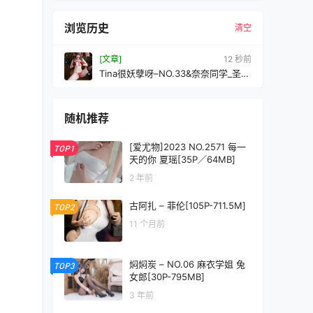
浏览历史
清空
[文章]
14 秒前
Tina很妖孽呀–NO.33&奈奈同学_圣诞
节限定[82P1V-427MB]VIP
随机推荐
[爱尤物]2023 NO.2571 每一
TOP1
天的你 夏瑶[35P／64MB]
2 年前
古阿扎 – 菲伦[105P-711.5M]
TOP2
11 个月前
焖焖炭 – NO.06 麻衣学姐 兔
TOP3
女郎[30P-795MB]
3 年前