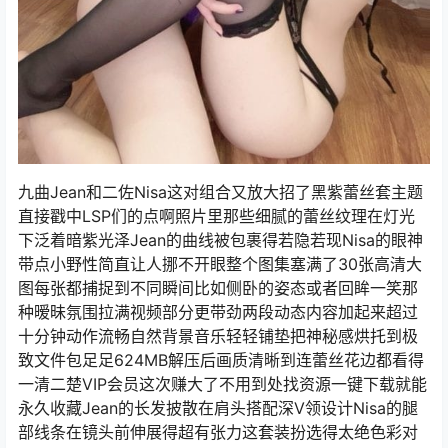
九曲Jean和二佐Nisa这对组合又放大招了黑紫蕾丝套主题
直接戳中LSP们的点啊照片里那些细腻的蕾丝纹理在灯光
下泛着暗紫光泽Jean的曲线被包裹得若隐若现Nisa的眼神
带点小野性简直让人挪不开眼整个图集塞满了30张高清大
图每张都捕捉到不同瞬间比如侧卧的姿态或者回眸一笑那
种暧昧氛围拉满视频部分更带劲两段动态内容加起来超过
十分钟动作流畅自然背景音乐轻轻铺垫把神秘感烘托到极
致文件包足足624MB解压后画质清晰到连蕾丝花边都看得
一清二楚VIP会员这次赚大了不用到处找资源一键下载就能
永久收藏Jean的长发披散在肩头搭配深V领设计Nisa的腿
部线条在镜头前伸展得超有张力这套装扮选得太绝色彩对