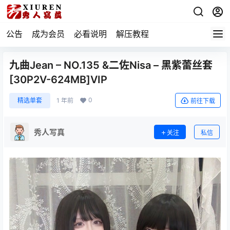
公告
成为会员
必看说明
解压教程
九曲Jean – NO.135 &二佐Nisa – 黑紫蕾丝套
[30P2V-624MB]VIP
0
精选单套
1 年前
前往下载
秀人写真
关注
私信