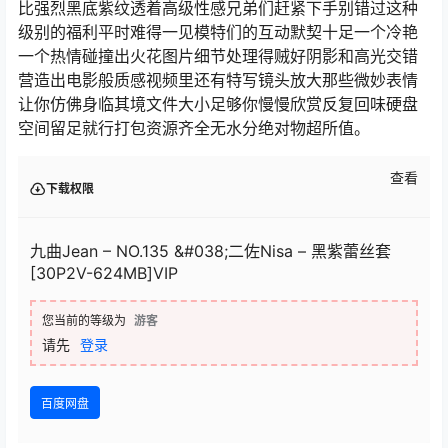
比强烈黑底紫纹透着高级性感兄弟们赶紧下手别错过这种
级别的福利平时难得一见模特们的互动默契十足一个冷艳
一个热情碰撞出火花图片细节处理得贼好阴影和高光交错
营造出电影般质感视频里还有特写镜头放大那些微妙表情
让你仿佛身临其境文件大小足够你慢慢欣赏反复回味硬盘
空间留足就行打包资源齐全无水分绝对物超所值。
查看
下载权限
九曲Jean – NO.135 &#038;二佐Nisa – 黑紫蕾丝套
[30P2V-624MB]VIP
您当前的等级为
游客
请先
登录
百度网盘