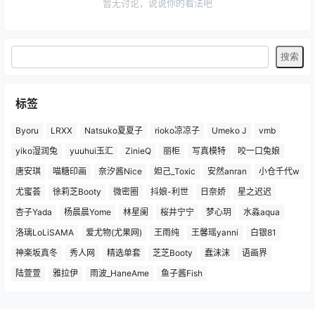
暂无讨论，说说你的看法吧
标签
Byoru
LRXX
Natsuko夏夏子
rioko凉凉子
Umeko J
vmb
yiko湿润兔
yuuhui玉汇
ZinieQ
丽柜
写真模特
咬一口兔娘
唐安琪
喵糖印画
奈汐酱Nice
妲己_Toxic
安然anran
小仓千代w
尤蜜荟
徐莉芝Booty
微密圈
抖娘-利世
日奈娇
星之迟迟
杏子Yada
杨晨晨Yome
林星阑
桜井宁宁
梦心玥
水淼aqua
洛璃LoLiSAMA
爱尤物(尤果网)
王雨纯
王馨瑶yanni
白银81
神楽坂真冬
秀人网
精选单套
芝芝Booty
蠢沫沫
语画界
陆萱萱
雅拉伊
雨波_HaneAme
鱼子酱Fish