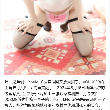
嘿，兄弟们，YouMi尤蜜荟这回又放大招了，VOL.1093的
主角朱可儿Flora简直美翻了，2024年8月16日新鲜出炉的
这套写真足足71张正片加上一张独家福利照，打包文件
603MB够你们撸一阵子的；朱可儿Flora在镜头前那叫一个
撩人，各种角度抓拍她纤细的身材曲线和甜死人的笑容，