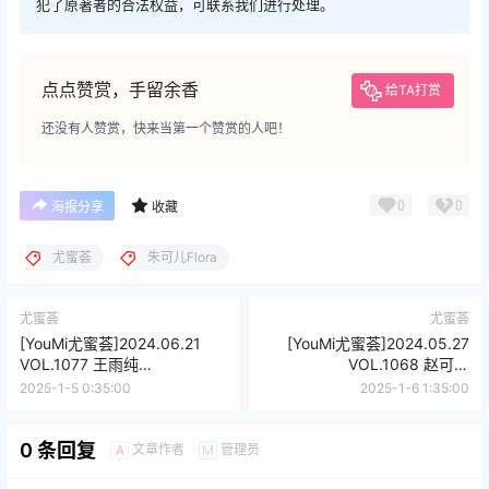
犯了原著者的合法权益，可联系我们进行处理。
点点赞赏，手留余香
给TA打赏
还没有人赞赏，快来当第一个赞赏的人吧！
0
0
海报分享
收藏
尤蜜荟
朱可儿Flora
尤蜜荟
尤蜜荟
[YouMi尤蜜荟]2024.06.21
[YouMi尤蜜荟]2024.05.27
VOL.1077 王雨纯
VOL.1068 赵可欣
[94+1P/763MB]
baby[53+1P/416MB]
2025-1-5 0:35:00
2025-1-6 1:35:00
0 条回复
文章作者
管理员
A
M