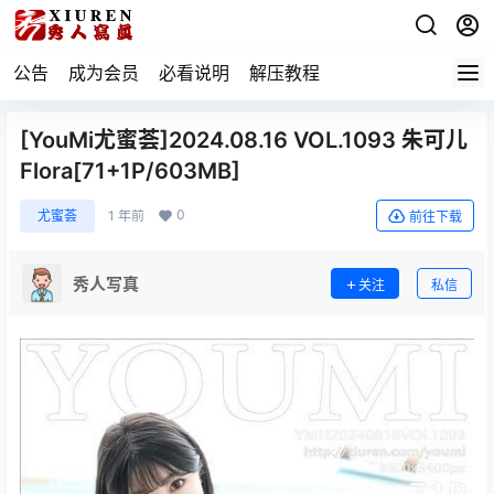
公告
成为会员
必看说明
解压教程
[YouMi尤蜜荟]2024.08.16 VOL.1093 朱可儿
Flora[71+1P/603MB]
0
尤蜜荟
1 年前
前往下载
秀人写真
关注
私信