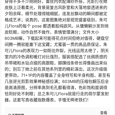
穿得不多不少刚刚好，蕾丝内衣配薄纱外搭，光影打在她
皮肤上泛着柔光，背景是复古风卧室和大落地窗透进来的
夕阳余晖，细节处理得贼细腻，连发丝飘动的瞬间都被定
格成艺术；说真的，这套图集绝对是视觉盛宴级别，朱可
儿Flora的每个 pose 都透着股纯欲风，从慵懒躺沙发到俏
皮眨眼，动作自然不做作，表情管理满分；文件大小
603MB嘛，下载起来可能得花点时间但绝对值得，硬盘空
间腾一腾就能塞下这宝藏；尤蜜荟一贯的高品质保证，朱
可儿Flora的表现力一如既往炸裂，光线运用太绝了，阴天
室内的冷色调和暖灯对比强烈，服装搭配选了丝绸质感的
吊带裙和水钻点缀的高跟鞋，脚踝线条修长得像画出来似
的；别忘了她之前在其他系列里的精彩演出，这次升级版
更带劲，71+1P的内容覆盖了全身特写和半身构图，甚至有
几张逆光剪影效果神秘感拉满；603MB的压缩包解压后全
是高清原图，分辨率高到毛孔都看得清，色彩饱和度调得
恰到好处不刺眼；总之朱可儿Flora就是行走的荷尔蒙发射
器，这套写真收藏指数爆表，手慢无啊老铁们！
查看