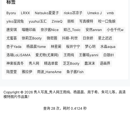
标签
Byoru
LRXX
Natsuko夏夏子
rioko凉凉子
Umeko J
vmb
yiko湿润兔
yuuhui玉汇
ZinieQ
丽柜
写真模特
咬一口兔娘
唐安琪
喵糖印画
奈汐酱Nice
妲己_Toxic
安然anran
小仓千代w
尤蜜荟
徐莉芝Booty
微密圈
抖娘-利世
日奈娇
星之迟迟
杏子Yada
杨晨晨Yome
林星阑
桜井宁宁
梦心玥
水淼aqua
洛璃LoLiSAMA
爱尤物(尤果网)
王雨纯
王馨瑶yanni
白银81
神楽坂真冬
秀人网
精选单套
芝芝Booty
蠢沫沫
语画界
陆萱萱
雅拉伊
雨波_HaneAme
鱼子酱Fish
Copyright © 2026
秀人写真_秀人网王雨纯、杨晨晨、周于希、朱可儿等，高清
模特图片作品集！
查询 28 次，耗时 0.4124 秒