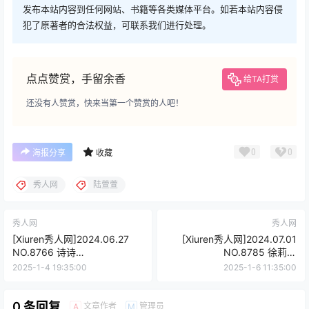
发布本站内容到任何网站、书籍等各类媒体平台。如若本站内容侵
犯了原著者的合法权益，可联系我们进行处理。
点点赞赏，手留余香
给TA打赏
还没有人赞赏，快来当第一个赞赏的人吧！
0
0
海报分享
收藏
秀人网
陆萱萱
秀人网
秀人网
[Xiuren秀人网]2024.06.27
[Xiuren秀人网]2024.07.01
NO.8766 诗诗
NO.8785 徐莉芝
kiki[81+1P/695MB]
Booty[100+1P/807MB]
2025-1-4 19:35:00
2025-1-6 11:35:00
0 条回复
文章作者
管理员
A
M