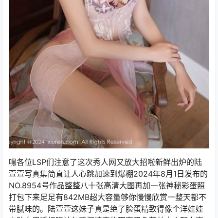
嘿各位LSP们注意了这次秀人网又放大招啦新鲜出炉的陆
萱萱写真集简直让人心跳加速到爆棚2024年8月1日发布的
NO.8954号作品整整八十张高清大图再加一张神秘彩蛋照
打包下来足足有842MB超大容量够你慢慢欣赏一整天都不
带腻味的。陆萱萱这妹子真是绝了脸蛋精致得像个洋娃娃