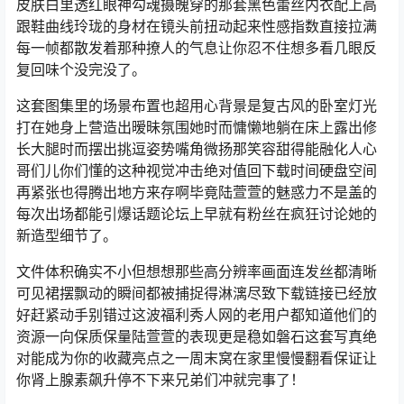
皮肤白里透红眼神勾魂摄魄穿的那套黑色蕾丝内衣配上高
跟鞋曲线玲珑的身材在镜头前扭动起来性感指数直接拉满
每一帧都散发着那种撩人的气息让你忍不住想多看几眼反
复回味个没完没了。
这套图集里的场景布置也超用心背景是复古风的卧室灯光
打在她身上营造出暧昧氛围她时而慵懒地躺在床上露出修
长大腿时而摆出挑逗姿势嘴角微扬那笑容甜得能融化人心
哥们儿你们懂的这种视觉冲击绝对值回下载时间硬盘空间
再紧张也得腾出地方来存啊毕竟陆萱萱的魅惑力不是盖的
每次出场都能引爆话题论坛上早就有粉丝在疯狂讨论她的
新造型细节了。
文件体积确实不小但想想那些高分辨率画面连发丝都清晰
可见裙摆飘动的瞬间都被捕捉得淋漓尽致下载链接已经放
好赶紧动手别错过这波福利秀人网的老用户都知道他们的
资源一向保质保量陆萱萱的表现更是稳如磐石这套写真绝
对能成为你的收藏亮点之一周末窝在家里慢慢翻看保证让
你肾上腺素飙升停不下来兄弟们冲就完事了！